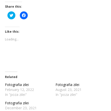
Share this:
Click
Click
to
to
share
share
on
on
Twitter
Facebook
(Opens
(Opens
Like this:
in
in
new
new
Loading...
window)
window)
Related
Fotografia zilei
Fotografia zilei
February 12, 2022
August 23, 2021
In "poza zilei"
In "poza zilei"
Fotografia zilei
December 23, 2021