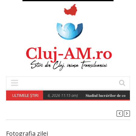
Poza zilei
ULTIMELE ȘTIRI
(August 6, 2026 11:15 am)
𝐒𝐭𝐚𝐝𝐢𝐮𝐥 𝐥𝐮𝐜𝐫𝐚̆𝐫𝐢𝐥𝐨𝐫 𝐝𝐞 𝐜𝐨𝐧𝐬𝐭𝐫𝐮𝐢𝐫𝐞
Fotografia zilei