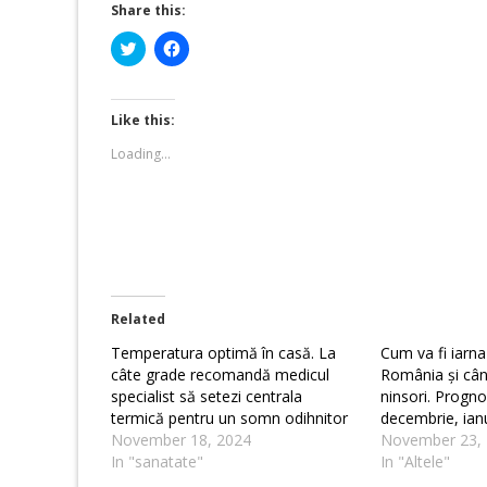
Share this:
Click
Click
to
to
share
share
on
on
Twitter
Facebook
(Opens
(Opens
Like this:
in
in
new
new
Loading...
window)
window)
Related
Temperatura optimă în casă. La
Cum va fi iarna
câte grade recomandă medicul
România și cân
specialist să setezi centrala
ninsori. Progno
termică pentru un somn odihnitor
decembrie, ianu
November 18, 2024
November 23,
In "sanatate"
In "Altele"