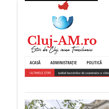
ACASĂ
ADMINISTRAȚIE
POLITICĂ
ULTIMELE ȘTIRI
𝐒𝐭𝐚𝐝𝐢𝐮𝐥 𝐥𝐮𝐜𝐫𝐚̆𝐫𝐢𝐥𝐨𝐫 𝐝𝐞 𝐜𝐨𝐧𝐬𝐭𝐫𝐮𝐢𝐫𝐞 𝐚 𝐯𝐢𝐢𝐭𝐨𝐫𝐮𝐥𝐮𝐢 𝐒