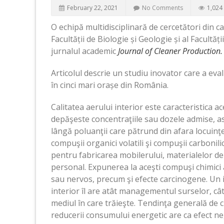
February 22, 2021
No Comments
1,024
O echipă multidisciplinară de cercetători din cad
Facultății de Biologie și Geologie și al Facultăți
jurnalul academic
Journal of Cleaner Production.
Articolul descrie un studiu inovator care a eval
în cinci mari orașe din România.
Calitatea aerului interior este caracteristica 
depăşeste concentraţiile sau dozele admise, as
lângă poluanţii care pătrund din afara locuinţ
compuşii organici volatili şi compuşii carbonilici,
pentru fabricarea mobilerului, materialelor de
personal. Expunerea la aceşti compuşi chimici a
sau nervos, precum şi efecte carcinogene. Un i
interior îl are atât managementul surselor, cât
mediul în care trăieşte. Tendinţa generală de c
reducerii consumului energetic are ca efect nega