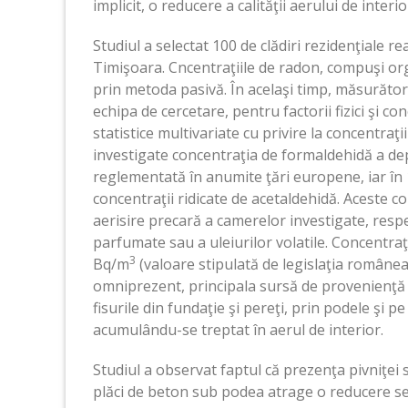
implicit, o reducere a calităţii aerului de interio
Studiul a selectat 100 de clădiri rezidenţiale re
Timişoara. Cncentraţiile de radon, compuşi orga
prin metoda pasivă. În acelaşi timp, măsurător
echipa de cercetare, pentru factorii fizici şi c
statistice multivariate cu privire la concentraţii
investigate concentraţia de formaldehidă a de
reglementată în anumite ţări europene, iar în 
concentraţii ridicate de acetaldehidă. Aceste co
aerisire precară a camerelor investigate, res
parfumate sau a uleiurilor volatile. Concentra
3
Bq/m
(valoare stipulată de legislaţia române
omniprezent, principala sursă de provenienţă 
fisurile din fundaţie şi pereţi, prin podele şi p
acumulându-se treptat în aerul de interior.
Studiul a observat faptul că prezenţa pivniţei
plăci de beton sub podea atrage o reducere se