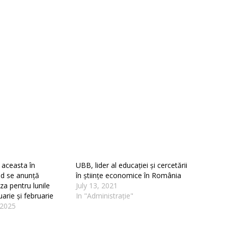
 aceasta în
UBB, lider al educației și cercetării
d se anunță
în științe economice în România
za pentru lunile
July 13, 2021
arie și februarie
In "Administrație"
 2025