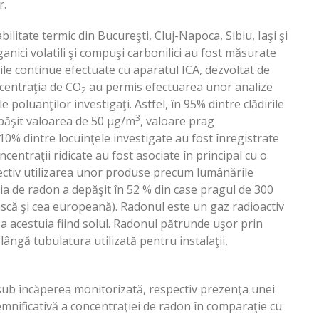
r.
abilitate termic din Bucureşti, Cluj-Napoca, Sibiu, Iaşi şi
nici volatili şi compuşi carbonilici au fost măsurate
ile continue efectuate cu aparatul ICA, dezvoltat de
oncentraţia de CO
au permis efectuarea unor analize
2
le poluanţilor investigaţi. Astfel, în 95% dintre clădirile
3
păşit valoarea de 50 μg/m
, valoare prag
10% dintre locuinţele investigate au fost înregistrate
ncentraţii ridicate au fost asociate în principal cu o
pectiv utilizarea unor produse precum lumânările
ţia de radon a depăşit în 52 % din case pragul de 300
ască şi cea europeană). Radonul este un gaz radioactiv
a acestuia fiind solul. Radonul pătrunde uşor prin
e lângă tubulatura utilizată pentru instalaţii,
 sub încăperea monitorizată, respectiv prezenţa unei
mnificativă a concentraţiei de radon în comparaţie cu