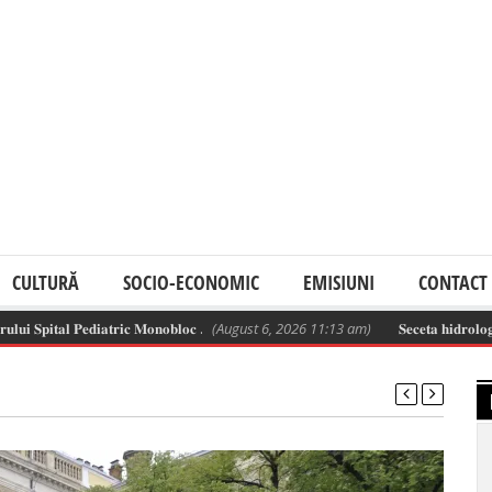
CULTURĂ
SOCIO-ECONOMIC
EMISIUNI
CONTACT
𝐩𝐢𝐭𝐚𝐥 𝐏𝐞𝐝𝐢𝐚𝐭𝐫𝐢𝐜 𝐌𝐨𝐧𝐨𝐛𝐥𝐨𝐜 .
(August 6, 2026 11:13 am)
𝐒𝐞𝐜𝐞𝐭𝐚 𝐡𝐢𝐝𝐫𝐨𝐥𝐨𝐠𝐢𝐜𝐚̆ 𝐬𝐞 𝐚