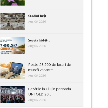
𝐒𝐭𝐚𝐝𝐢𝐮𝐥 𝐥𝐮�...
Aug 06, 2026
𝐒𝐞𝐜𝐞𝐭𝐚 𝐡𝐢𝐝�...
Aug 06, 2026
Peste 28.500 de locuri de
muncă vacante...
Aug 06, 2026
Cazările la Cluj în perioada
UNTOLD 20...
Aug 06, 2026