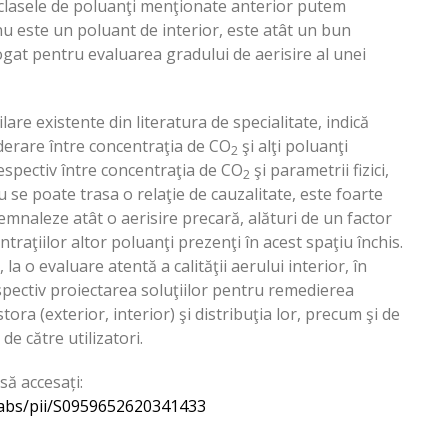
a clasele de poluanţi menţionate anterior putem
 nu este un poluant de interior, este atât un bun
rogat pentru evaluarea gradului de aerisire al unei
ilare existente din literatura de specialitate, indică
iderare între concentraţia de CO
şi alţi poluanţi
2
respectiv între concentraţia de CO
şi parametrii fizici,
2
 se poate trasa o relaţie de cauzalitate, este foarte
emnaleze atât o aerisire precară, alături de un factor
traţiilor altor poluanţi prezenţi în acest spaţiu închis.
 la o evaluare atentă a calităţii aerului interior, în
espectiv proiectarea soluţiilor pentru remedierea
stora (exterior, interior) şi distribuţia lor, precum şi de
de către utilizatori.
să accesați:
e/abs/pii/S0959652620341433