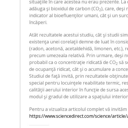
situaţiile în care acestea nu erau prezente. L
adăuga şi bioxidul de carbon (CO
), care, deşi
2
indicator al bioefluenţilor umani, cât şi un su
încăperi.
Atât rezultatele acestui studiu, cât şi studii sim
existenţa unei corelaţii demne de luat în cons
(radon, acetonă, acetaldehidă, limonen, etc.), 
precum umezeala relativă. Prin urmare, deşi nu
probabil ca o concentraţie ridicată de CO
să s
2
de ocupanţă ridicat, cât şi o acumulare a concen
Studiul de faţă invită, prin rezultatele obţinute,
special pentru locuinţele reabilitate termic, r
calităţii aerului interior în funcţie de sursa ace
modul şi gradul de utilizare a spaţiului interior 
Pentru a vizualiza articolul complet vă invităm 
https://www.sciencedirect.com/science/articl