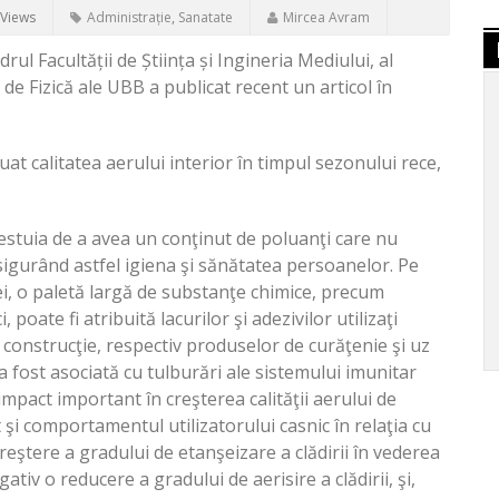
 Views
Administrație
,
Sanatate
Mircea Avram
rul Facultății de Știința și Ingineria Mediului, al
i de Fizică ale UBB a publicat recent un articol în
uat calitatea aerului interior în timpul sezonului rece,
acestuia de a avea un conţinut de poluanţi care nu
igurând astfel igiena şi sănătatea persoanelor. Pe
ei, o paletă largă de substanţe chimice, precum
 poate fi atribuită lacurilor şi adezivilor utilizaţi
 construcţie, respectiv produselor de curăţenie şi uz
 fost asociată cu tulburări ale sistemului imunitar
mpact important în creşterea calităţii aerului de
 şi comportamentul utilizatorului casnic în relaţia cu
reştere a gradului de etanşeizare a clădirii în vederea
tiv o reducere a gradului de aerisire a clădirii, şi,