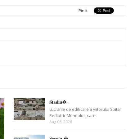
Pin It
𝐒𝐭𝐚𝐝𝐢𝐮�...
Lucrările de edificare a viitorului Spital
Pediatric Monobloc, care
Aug 06, 2026
𝐒𝐞𝐜𝐞𝐭𝐚 �...