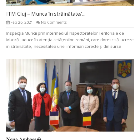
ITM Cluj – Munca în străinătate/...
Feb 26, 2021
No Comments
Inspecția Muncii prin intermediul Inspectoratelor Teritoriale de
Muncă , aduce în atenția cetățenilor români, care doresc să lucreze
în străinătate, necesitatea unei informări corecte și din surse
𝐍𝐨𝐮𝐚 𝐀𝐦𝐛𝐚𝐬𝐚�...