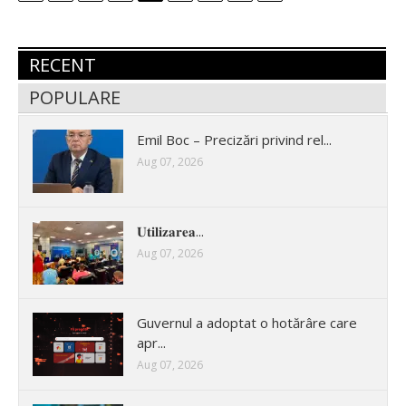
RECENT
POPULARE
Emil Boc – Precizări privind rel...
Aug 07, 2026
𝐔𝐭𝐢𝐥𝐢𝐳𝐚𝐫𝐞𝐚...
Aug 07, 2026
Guvernul a adoptat o hotărâre care
apr...
Aug 07, 2026