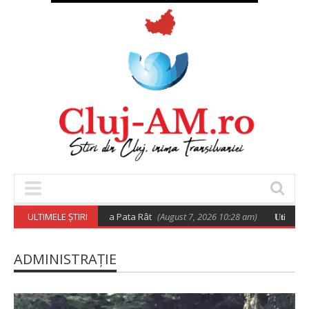
locarea rromilor de la Pata Rât
ULTIMELE ȘTIRI
(August 7, 2026 10:28 am)
𝐔𝐭𝐢𝐥𝐢𝐳𝐚𝐫𝐞𝐚 𝐫𝐞𝐬𝐩𝐨𝐧
ADMINISTRAȚIE