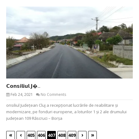
𝗖𝗼𝗻𝘀𝗶𝗹𝗶𝘂𝗹 𝗝�...
Feb 24, 2021
No Comments
onsiliul Județean Cluj a recepționat lucrările de reabilitare și
modernizare, pe fonduri europene, a loturilor 1 și 2 ale drumului
județean 109 Răscruci – Borșa
«
‹
›
»
405
406
407
408
409