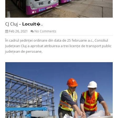
CJ Cluj – 𝗟𝗼𝗰𝘂𝗶𝘁�...
Feb 26, 2021
No Comments
În cadrul ședinței ordinare din data de 25 februarie a.c., Consiliul
Județean Cluj a aprobat atribuirea a trei licențe de transport public
județean de persoane,