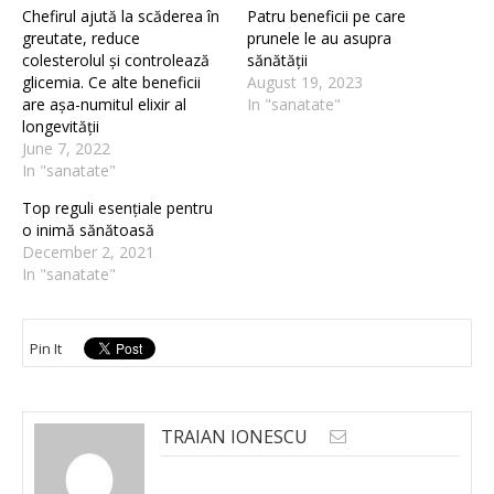
Chefirul ajută la scăderea în
Patru beneficii pe care
greutate, reduce
prunele le au asupra
colesterolul și controlează
sănătății
glicemia. Ce alte beneficii
August 19, 2023
are așa-numitul elixir al
In "sanatate"
longevității
June 7, 2022
In "sanatate"
Top reguli esențiale pentru
o inimă sănătoasă
December 2, 2021
In "sanatate"
Pin It
TRAIAN IONESCU