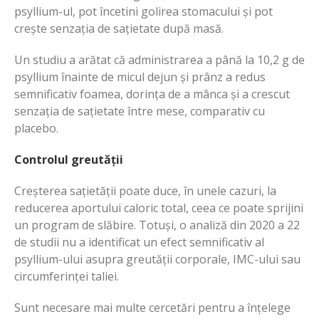
psyllium-ul, pot încetini golirea stomacului și pot
crește senzația de sațietate după masă.
Un studiu a arătat că administrarea a până la 10,2 g de
psyllium înainte de micul dejun și prânz a redus
semnificativ foamea, dorința de a mânca și a crescut
senzația de sațietate între mese, comparativ cu
placebo.
Controlul greutății
Creșterea sațietății poate duce, în unele cazuri, la
reducerea aportului caloric total, ceea ce poate sprijini
un program de slăbire. Totuși, o analiză din 2020 a 22
de studii nu a identificat un efect semnificativ al
psyllium-ului asupra greutății corporale, IMC-ului sau
circumferinței taliei.
Sunt necesare mai multe cercetări pentru a înțelege