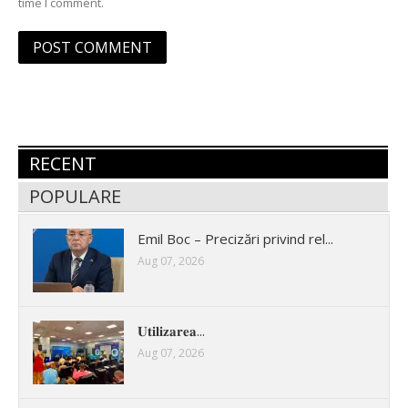
time I comment.
RECENT
POPULARE
Emil Boc – Precizări privind rel...
Aug 07, 2026
𝐔𝐭𝐢𝐥𝐢𝐳𝐚𝐫𝐞𝐚...
Aug 07, 2026