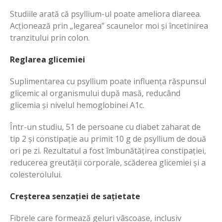
Studiile arată că psyllium-ul poate ameliora diareea.
Acționează prin „legarea” scaunelor moi și încetinirea
tranzitului prin colon.
Reglarea glicemiei
Suplimentarea cu psyllium poate influența răspunsul
glicemic al organismului după masă, reducând
glicemia și nivelul hemoglobinei A1c.
Într-un studiu, 51 de persoane cu diabet zaharat de
tip 2 și constipație au primit 10 g de psyllium de două
ori pe zi. Rezultatul a fost îmbunătățirea constipației,
reducerea greutății corporale, scăderea glicemiei și a
colesterolului.
Creșterea senzației de sațietate
Fibrele care formează geluri vâscoase, inclusiv