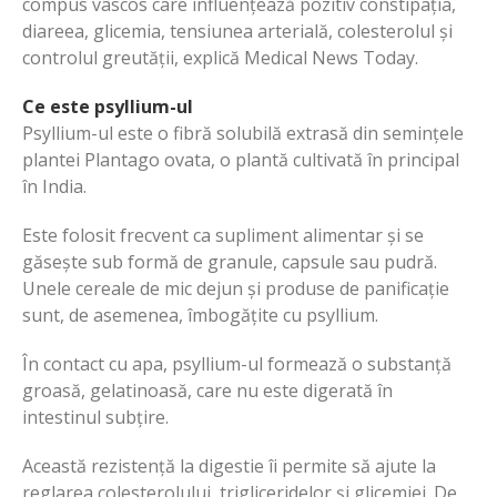
compus vâscos care influențează pozitiv constipația,
diareea, glicemia, tensiunea arterială, colesterolul și
controlul greutății, explică Medical News Today.
Ce este psyllium-ul
Psyllium-ul este o fibră solubilă extrasă din semințele
plantei Plantago ovata, o plantă cultivată în principal
în India.
Este folosit frecvent ca supliment alimentar și se
găsește sub formă de granule, capsule sau pudră.
Unele cereale de mic dejun și produse de panificație
sunt, de asemenea, îmbogățite cu psyllium.
În contact cu apa, psyllium-ul formează o substanță
groasă, gelatinoasă, care nu este digerată în
intestinul subțire.
Această rezistență la digestie îi permite să ajute la
reglarea colesterolului, trigliceridelor și glicemiei. De