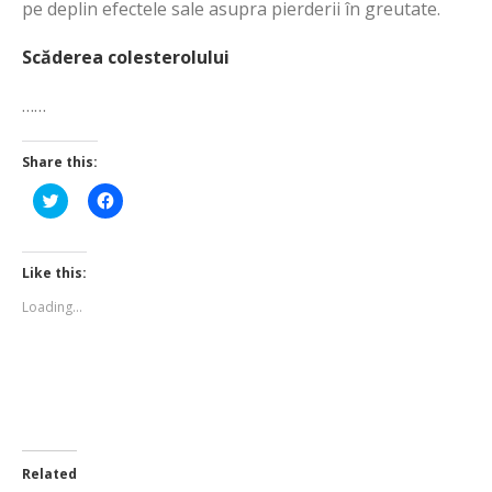
pe deplin efectele sale asupra pierderii în greutate.
Scăderea colesterolului
……
Share this:
Click
Click
to
to
share
share
on
on
Twitter
Facebook
(Opens
(Opens
Like this:
in
in
new
new
Loading...
window)
window)
Related