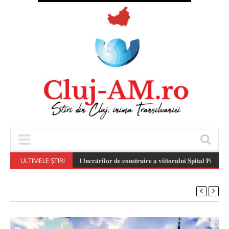
ULTIMELE ȘTIRI
𝐒𝐭𝐚𝐝𝐢𝐮𝐥 𝐥𝐮𝐜𝐫𝐚̆𝐫𝐢𝐥𝐨𝐫 𝐝𝐞 𝐜𝐨𝐧𝐬𝐭𝐫𝐮𝐢𝐫𝐞 𝐚 𝐯𝐢𝐢𝐭𝐨𝐫𝐮𝐥𝐮𝐢 𝐒𝐩𝐢𝐭𝐚𝐥 𝐏𝐞𝐝𝐢𝐚𝐭𝐫𝐢𝐜 𝐌