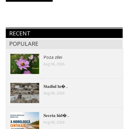
RECENT
POPULARE
Poza zilei
Aug 06, 2026
𝐒𝐭𝐚𝐝𝐢𝐮𝐥 𝐥𝐮�...
Aug 06, 2026
𝐒𝐞𝐜𝐞𝐭𝐚 𝐡𝐢𝐝�...
Aug 06, 2026