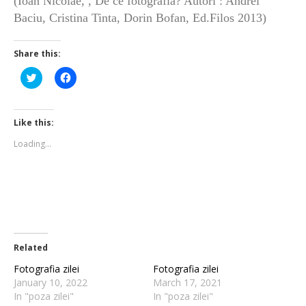
(Ioan Nicolae, , De ce fotografia? Autori : Andrei
Baciu, Cristina Tinta, Dorin Bofan, Ed.Filos 2013)
Share this:
Click
Click
to
to
share
share
on
on
Twitter
Facebook
(Opens
(Opens
Like this:
in
in
new
new
Loading...
window)
window)
Related
Fotografia zilei
Fotografia zilei
January 10, 2022
March 17, 2021
In "poza zilei"
In "poza zilei"