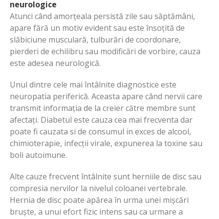
neurologice
Atunci când amorțeala persistă zile sau săptămâni,
apare fără un motiv evident sau este însoțită de
slăbiciune musculară, tulburări de coordonare,
pierderi de echilibru sau modificări de vorbire, cauza
este adesea neurologică.
Unul dintre cele mai întâlnite diagnostice este
neuropatia periferică. Aceasta apare când nervii care
transmit informația de la creier către membre sunt
afectați. Diabetul este cauza cea mai frecventa dar
poate fi cauzata si de consumul in exces de alcool,
chimioterapie, infecții virale, expunerea la toxine sau
boli autoimune.
Alte cauze frecvent întâlnite sunt herniile de disc sau
compresia nervilor la nivelul coloanei vertebrale.
Hernia de disc poate apărea în urma unei mișcări
bruște, a unui efort fizic intens sau ca urmare a