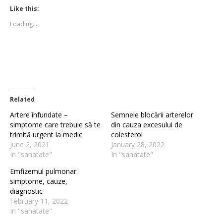
Twitter
Facebook
(Opens
(Opens
Like this:
in
in
new
new
Loading...
window)
window)
Related
Artere înfundate –
Semnele blocării arterelor
simptome care trebuie să te
din cauza excesului de
trimită urgent la medic
colesterol
June 2, 2021
January 28, 2022
In "sanatate"
In "sanatate"
Emfizemul pulmonar:
simptome, cauze,
diagnostic
February 11, 2022
In "sanatate"