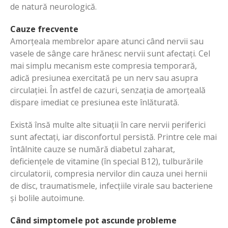
de natură neurologică.
Cauze frecvente
Amorțeala membrelor apare atunci când nervii sau
vasele de sânge care hrănesc nervii sunt afectați. Cel
mai simplu mecanism este compresia temporară,
adică presiunea exercitată pe un nerv sau asupra
circulației. În astfel de cazuri, senzația de amorțeală
dispare imediat ce presiunea este înlăturată.
Există însă multe alte situații în care nervii periferici
sunt afectați, iar disconfortul persistă. Printre cele mai
întâlnite cauze se numără diabetul zaharat,
deficiențele de vitamine (în special B12), tulburările
circulatorii, compresia nervilor din cauza unei hernii
de disc, traumatismele, infecțiile virale sau bacteriene
și bolile autoimune.
Când simptomele pot ascunde probleme