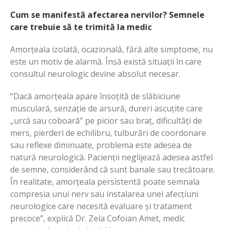
Cum se manifestă afectarea nervilor? Semnele
care trebuie să te trimită la medic
Amorțeala izolată, ocazională, fără alte simptome, nu
este un motiv de alarmă. Însă există situații în care
consultul neurologic devine absolut necesar.
“Dacă amorțeala apare însoțită de slăbiciune
musculară, senzație de arsură, dureri ascuțite care
„urcă sau coboară” pe picior sau braț, dificultăți de
mers, pierderi de echilibru, tulburări de coordonare
sau reflexe diminuate, problema este adesea de
natură neurologică. Pacienții neglijează adesea astfel
de semne, considerând că sunt banale sau trecătoare.
În realitate, amorțeala persistentă poate semnala
compresia unui nerv sau instalarea unei afecțiuni
neurologice care necesită evaluare și tratament
precoce”, explică Dr. Zela Cofoian Amet, medic