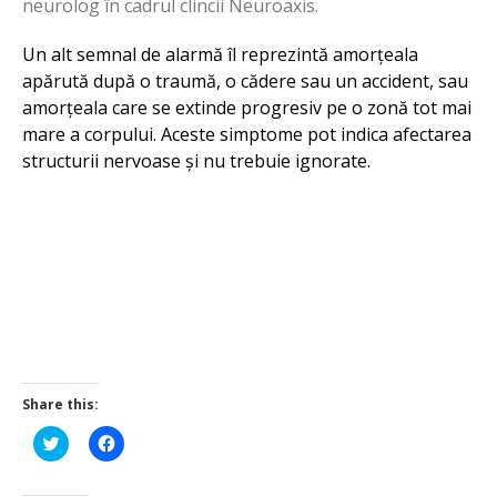
neurolog în cadrul clincii Neuroaxis.
Un alt semnal de alarmă îl reprezintă amorțeala
apărută după o traumă, o cădere sau un accident, sau
amorțeala care se extinde progresiv pe o zonă tot mai
mare a corpului. Aceste simptome pot indica afectarea
structurii nervoase și nu trebuie ignorate.
Share this:
Click
Click
to
to
share
share
on
on