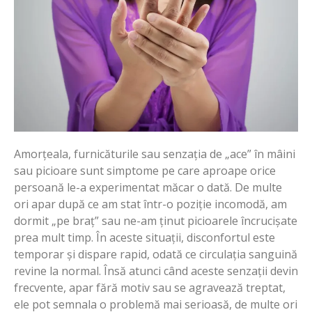
Amorțeala, furnicăturile sau senzația de „ace” în mâini
sau picioare sunt simptome pe care aproape orice
persoană le-a experimentat măcar o dată. De multe
ori apar după ce am stat într-o poziție incomodă, am
dormit „pe braț” sau ne-am ținut picioarele încrucișate
prea mult timp. În aceste situații, disconfortul este
temporar și dispare rapid, odată ce circulația sanguină
revine la normal. Însă atunci când aceste senzații devin
frecvente, apar fără motiv sau se agravează treptat,
ele pot semnala o problemă mai serioasă, de multe ori