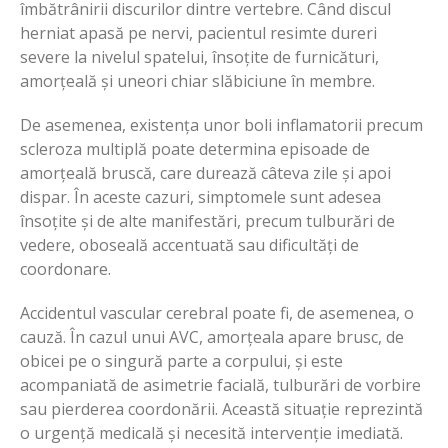
îmbătrânirii discurilor dintre vertebre. Când discul
herniat apasă pe nervi, pacientul resimte dureri
severe la nivelul spatelui, însoțite de furnicături,
amorțeală și uneori chiar slăbiciune în membre.
De asemenea, existența unor boli inflamatorii precum
scleroza multiplă poate determina episoade de
amorțeală bruscă, care durează câteva zile și apoi
dispar. În aceste cazuri, simptomele sunt adesea
însoțite și de alte manifestări, precum tulburări de
vedere, oboseală accentuată sau dificultăți de
coordonare.
Accidentul vascular cerebral poate fi, de asemenea, o
cauză. În cazul unui AVC, amorțeala apare brusc, de
obicei pe o singură parte a corpului, și este
acompaniată de asimetrie facială, tulburări de vorbire
sau pierderea coordonării. Această situație reprezintă
o urgență medicală și necesită intervenție imediată.