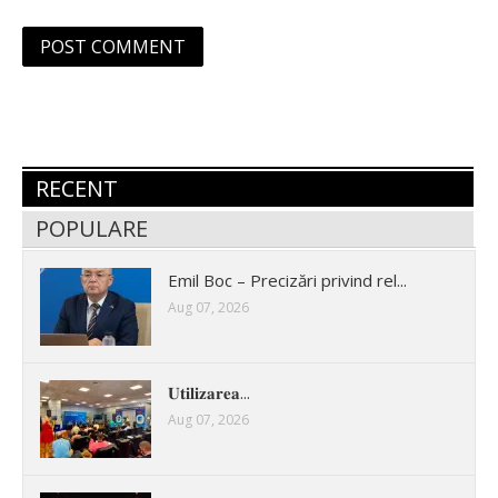
RECENT
POPULARE
Emil Boc – Precizări privind rel...
Aug 07, 2026
𝐔𝐭𝐢𝐥𝐢𝐳𝐚𝐫𝐞𝐚...
Aug 07, 2026