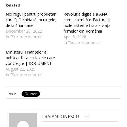
Related
Noi reguli pentru proprietarii
Revoluția digitală a ANAF:
care își închiriază locuințele,
cum schimbă e-Factura și
de la 1 ianuarie
noile sisteme fiscale viața
December 20, 2022
firmelor din România
In "Socio-economic"
April 5, 2026
In "Socio-economic"
Ministerul Finanțelor a
publicat lista cu taxele care
vor crește | DOCUMENT
August 22, 2025
In "Socio-economic"
Pin It
TRAIAN IONESCU