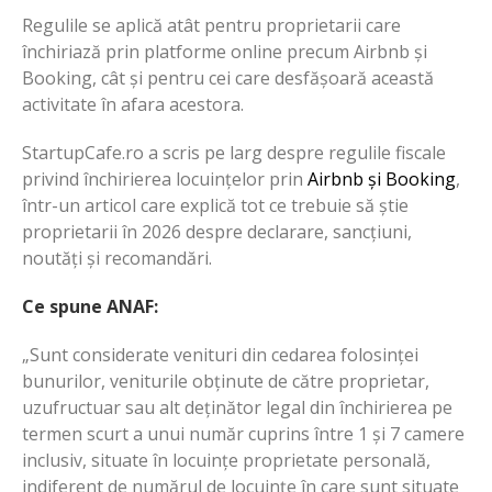
Regulile se aplică atât pentru proprietarii care
închiriază prin platforme online precum Airbnb și
Booking, cât și pentru cei care desfășoară această
activitate în afara acestora.
StartupCafe.ro a scris pe larg despre regulile fiscale
privind închirierea locuințelor prin
Airbnb și Booking
,
într-un articol care explică tot ce trebuie să știe
proprietarii în 2026 despre declarare, sancțiuni,
noutăți și recomandări.
Ce spune ANAF:
„Sunt considerate venituri din cedarea folosinței
bunurilor, veniturile obținute de către proprietar,
uzufructuar sau alt deținător legal din închirierea pe
termen scurt a unui număr cuprins între 1 și 7 camere
inclusiv, situate în locuințe proprietate personală,
indiferent de numărul de locuințe în care sunt situate