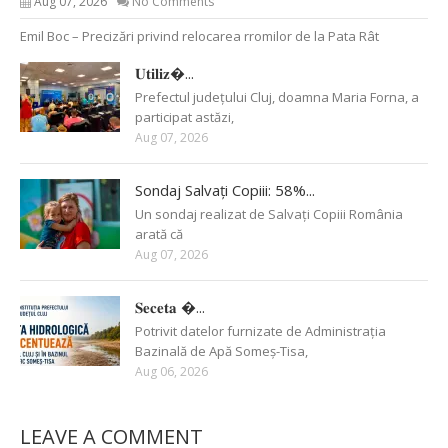
Aug 07, 2026
No Comments
Emil Boc – Precizări privind relocarea rromilor de la Pata Rât
𝐔𝐭𝐢𝐥𝐢𝐳�...
Prefectul județului Cluj, doamna Maria Forna, a
participat astăzi,
Aug 07, 2026
Sondaj Salvați Copiii: 58%...
Un sondaj realizat de Salvați Copiii România
arată că
Aug 07, 2026
𝐒𝐞𝐜𝐞𝐭𝐚 �...
Potrivit datelor furnizate de Administrația
Bazinală de Apă Someș-Tisa,
Aug 06, 2026
LEAVE A COMMENT