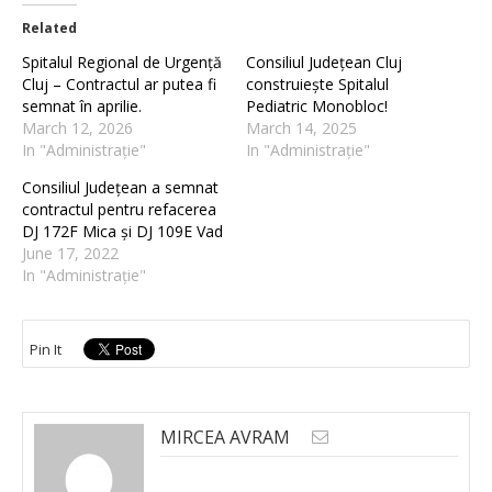
Related
Spitalul Regional de Urgență
Consiliul Județean Cluj
Cluj – Contractul ar putea fi
construiește Spitalul
semnat în aprilie.
Pediatric Monobloc!
March 12, 2026
March 14, 2025
In "Administrație"
In "Administrație"
Consiliul Județean a semnat
contractul pentru refacerea
DJ 172F Mica și DJ 109E Vad
June 17, 2022
In "Administrație"
Pin It
MIRCEA AVRAM