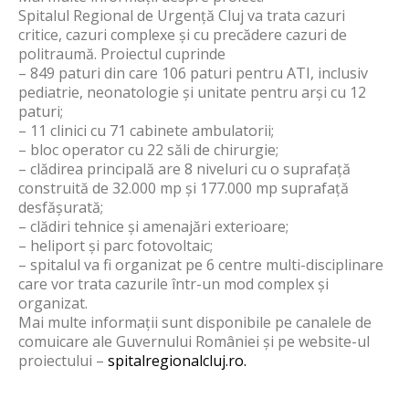
Spitalul Regional de Urgență Cluj va trata cazuri
critice, cazuri complexe și cu precădere cazuri de
politraumă. Proiectul cuprinde
– 849 paturi din care 106 paturi pentru ATI, inclusiv
pediatrie, neonatologie și unitate pentru arși cu 12
paturi;
– 11 clinici cu 71 cabinete ambulatorii;
– bloc operator cu 22 săli de chirurgie;
– clădirea principală are 8 niveluri cu o suprafață
construită de 32.000 mp și 177.000 mp suprafață
desfășurată;
– clădiri tehnice și amenajări exterioare;
– heliport și parc fotovoltaic;
– spitalul va fi organizat pe 6 centre multi-disciplinare
care vor trata cazurile într-un mod complex și
organizat.
Mai multe informații sunt disponibile pe canalele de
comuicare ale Guvernului României și pe website-ul
proiectului –
spitalregionalcluj.ro.