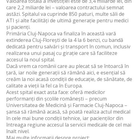
Valoarea totală a investiției este de 3,4 miliarde lei, din
care 2,2 miliarde lei – valoarea contractului semnat
astăzi. Spitalul va cuprinde 850 paturi, multe săli de
ATI și alte facilități de ultimă generație pentru medici
și pacienți.
Primăria Cluj-Napoca va finaliza în această vară
extinderea Cluj-Florești de la 4 la 6 benzi, cu bandă
dedicată pentru salvări și transport în comun, inclusiv
realizarea unui pasaj cu girație care să faciliteze
accesul la noul spital.
Dacă vrem ca românii care au plecat să se întoarcă în
țară, iar noile generații să rămână aici, e esențial să
creăm la noi acasă condiții de educație, de sănătate, de
calitate a vieții la fel ca în Europa.
Acest spital exact asta face: oferă medicilor
performanți din școlile românești – precum
Universitatea de Medicină și Farmacie Cluj-Napoca –
șansa să rămână acasă, să poată realiza actul medical
în cele mai bune condiții tehnice, iar pacienților din
întreaga regiune accesul la servicii medicale de cel mai
înalt nivel.
Mai multe informații despre proiect: