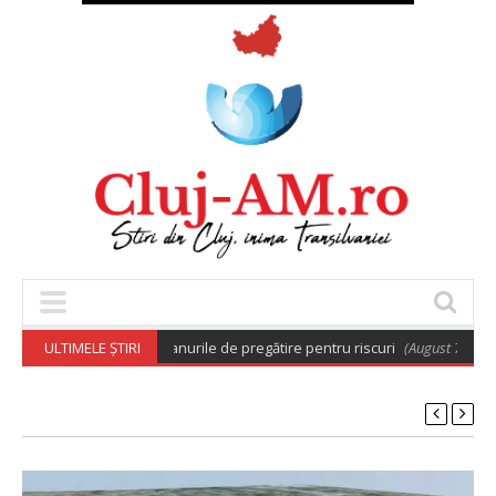
ărâre care aprobă planurile de pregătire pentru riscuri
ULTIMELE ȘTIRI
(August 7, 2026 6: