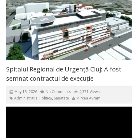
Spitalul Regional de Urgență Cluj: A fost
semnat contractul de execuție
May 13, 2026
No Comments
4,371 Views
Administrație
,
Politică
,
Sanatate
Mircea Avram