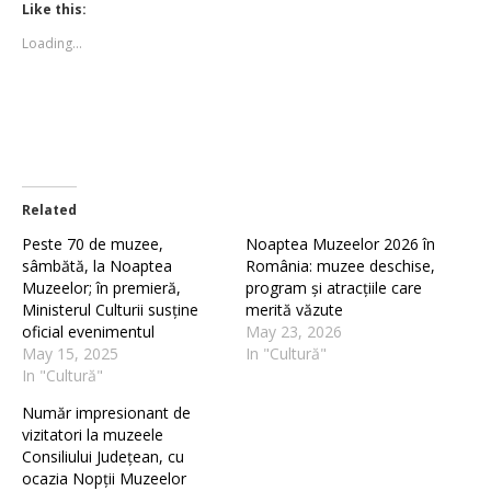
(Opens
(Opens
Like this:
in
in
new
new
Loading...
window)
window)
Related
Peste 70 de muzee,
Noaptea Muzeelor 2026 în
sâmbătă, la Noaptea
România: muzee deschise,
Muzeelor; în premieră,
program și atracțiile care
Ministerul Culturii susține
merită văzute
oficial evenimentul
May 23, 2026
May 15, 2025
In "Cultură"
In "Cultură"
Număr impresionant de
vizitatori la muzeele
Consiliului Județean, cu
ocazia Nopții Muzeelor