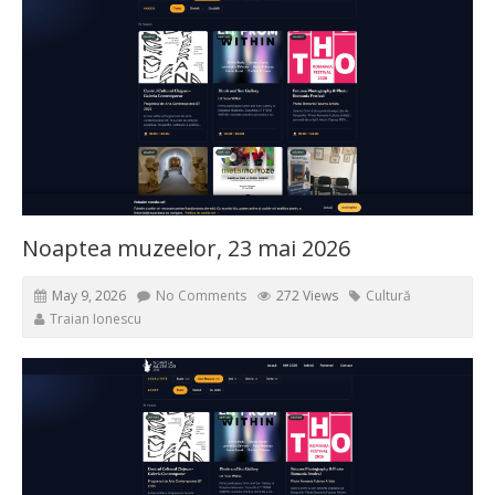
Noaptea muzeelor, 23 mai 2026
May 9, 2026
No Comments
272 Views
Cultură
Traian Ionescu