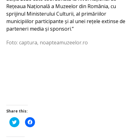
Rețeaua Națională a Muzeelor din România, cu
sprijinul Ministerului Culturii, al primăriilor
municipiilor participante și al unei rețele extinse de
parteneri media și sponsori.”
Foto: captura, noapteamuzeelor.ro
Share this:
Click
Click
to
to
share
share
on
on
Twitter
Facebook