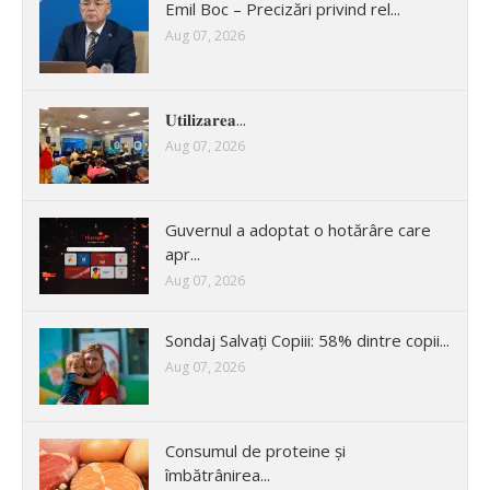
Emil Boc – Precizări privind rel...
Aug 07, 2026
𝐔𝐭𝐢𝐥𝐢𝐳𝐚𝐫𝐞𝐚...
Aug 07, 2026
Guvernul a adoptat o hotărâre care
apr...
Aug 07, 2026
Sondaj Salvați Copiii: 58% dintre copii...
Aug 07, 2026
Consumul de proteine și
îmbătrânirea...