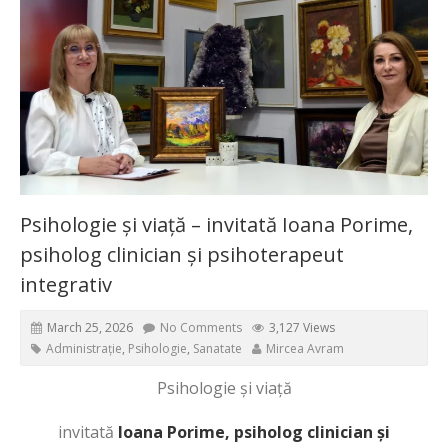
Psihologie și viață – invitată Ioana Porime,
psiholog clinician și psihoterapeut
integrativ
March 25, 2026
No Comments
3,127 Views
Administrație
,
Psihologie
,
Sanatate
Mircea Avram
Psihologie și viață
invitată
Ioana Porime, psiholog clinician și