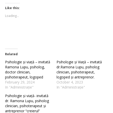
on
on
Twitter
Facebook
(Opens
(Opens
Like this:
in
in
new
new
Loading...
window)
window)
Related
Psihologie și viață – invitată
Psihologie și Viață – invitată
Ramona Lupu, psiholog,
dr.Ramona Lupu, psiholog
doctor clinician,
clinician, psihoterapeut,
psihoterapeut, logoped
logoped și antreprenor.
February 29, 2024
October 4, 2023
In "Administrație"
In "Administrație"
Psihologie și viață- invitată
dr. Ramona Lupu, psiholog
clinician, psihoterapeut și
antreprenor “creierul”