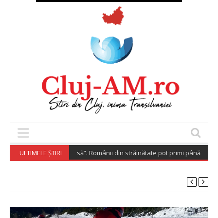
spora Investește Acasă”. Românii din străinătate pot primi până la 200.0
ULTIMELE ȘTIRI