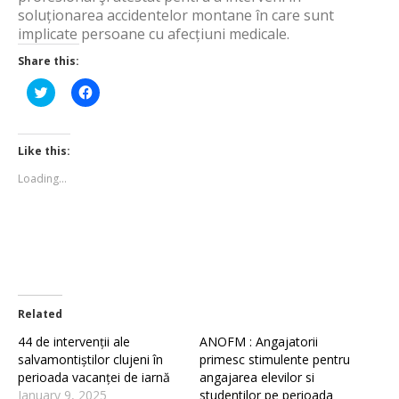
soluționarea accidentelor montane în care sunt
implicate persoane cu afecțiuni medicale.
Share this:
Click
Click
to
to
share
share
on
on
Twitter
Facebook
(Opens
(Opens
Like this:
in
in
new
new
Loading...
window)
window)
Related
44 de intervenții ale
ANOFM : Angajatorii
salvamontiștilor clujeni în
primesc stimulente pentru
perioada vacanței de iarnă
angajarea elevilor si
January 9, 2025
studentilor pe perioada