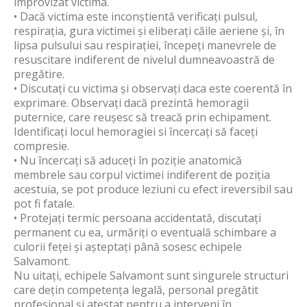
improvizat victima.
• Dacă victima este inconștientă verificați pulsul,
respirația, gura victimei și eliberați căile aeriene și, în
lipsa pulsului sau respirației, începeți manevrele de
resuscitare indiferent de nivelul dumneavoastră de
pregătire.
• Discutați cu victima și observați daca este coerentă în
exprimare. Observați dacă prezintă hemoragii
puternice, care reușesc să treacă prin echipament.
Identificați locul hemoragiei si încercați să faceți
compresie.
• Nu încercați să aduceți în poziție anatomică
membrele sau corpul victimei indiferent de poziția
acestuia, se pot produce leziuni cu efect ireversibil sau
pot fi fatale.
• Protejați termic persoana accidentată, discutați
permanent cu ea, urmăriți o eventuală schimbare a
culorii feței și așteptați până sosesc echipele
Salvamont.
Nu uitați, echipele Salvamont sunt singurele structuri
care dețin competența legală, personal pregătit
profesional şi atestat pentru a interveni în