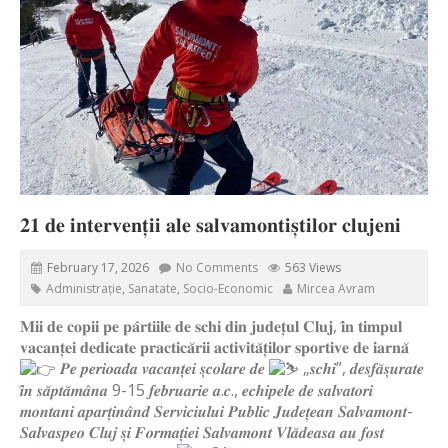
𝟐𝟏 𝐝𝐞 𝐢𝐧𝐭𝐞𝐫𝐯𝐞𝐧𝐭̦𝐢𝐢 𝐚𝐥𝐞 𝐬𝐚𝐥𝐯𝐚𝐦𝐨𝐧𝐭𝐢𝐬̦𝐭𝐢𝐥𝐨𝐫 𝐜𝐥𝐮𝐣𝐞𝐧𝐢
February 17, 2026
No Comments
563 Views
Administrație
,
Sanatate
,
Socio-Economic
Mircea Avram
𝐌𝐢𝐢 𝐝𝐞 𝐜𝐨𝐩𝐢𝐢 𝐩𝐞 𝐩𝐚̂𝐫𝐭𝐢𝐢𝐥𝐞 𝐝𝐞 𝐬𝐜𝐡𝐢 𝐝𝐢𝐧 𝐣𝐮𝐝𝐞𝐭̦𝐮𝐥 𝐂𝐥𝐮𝐣, 𝐢̂𝐧 𝐭𝐢𝐦𝐩𝐮𝐥
𝐯𝐚𝐜𝐚𝐧𝐭̦𝐞𝐢 𝐝𝐞𝐝𝐢𝐜𝐚𝐭𝐞 𝐩𝐫𝐚𝐜𝐭𝐢𝐜𝐚̆𝐫𝐢𝐢 𝐚𝐜𝐭𝐢𝐯𝐢𝐭𝐚̆𝐭̦𝐢𝐥𝐨𝐫 𝐬𝐩𝐨𝐫𝐭𝐢𝐯𝐞 𝐝𝐞 𝐢𝐚𝐫𝐧𝐚̆
𝑷𝒆 𝒑𝒆𝒓𝒊𝒐𝒂𝒅𝒂 𝒗𝒂𝒄𝒂𝒏𝒕̦𝒆𝒊 𝒔̦𝒄𝒐𝒍𝒂𝒓𝒆 𝒅𝒆
„𝒔𝒄𝒉𝒊”, 𝒅𝒆𝒔𝒇𝒂̆𝒔̦𝒖𝒓𝒂𝒕𝒆
𝒊̂𝒏 𝒔𝒂̆𝒑𝒕𝒂̆𝒎𝒂̂𝒏𝒂 9-15 𝒇𝒆𝒃𝒓𝒖𝒂𝒓𝒊𝒆 𝒂.𝒄., 𝒆𝒄𝒉𝒊𝒑𝒆𝒍𝒆 𝒅𝒆 𝒔𝒂𝒍𝒗𝒂𝒕𝒐𝒓𝒊
𝒎𝒐𝒏𝒕𝒂𝒏𝒊 𝒂𝒑𝒂𝒓𝒕̦𝒊𝒏𝒂̂𝒏𝒅 𝑺𝒆𝒓𝒗𝒊𝒄𝒊𝒖𝒍𝒖𝒊 𝑷𝒖𝒃𝒍𝒊𝒄 𝑱𝒖𝒅𝒆𝒕̦𝒆𝒂𝒏 𝑺𝒂𝒍𝒗𝒂𝒎𝒐𝒏𝒕-
𝑺𝒂𝒍𝒗𝒂𝒔𝒑𝒆𝒐 𝑪𝒍𝒖𝒋 𝒔̦𝒊 𝑭𝒐𝒓𝒎𝒂𝒕̦𝒊𝒆𝒊 𝑺𝒂𝒍𝒗𝒂𝒎𝒐𝒏𝒕 𝑽𝒍𝒂̆𝒅𝒆𝒂𝒔𝒂 𝒂𝒖 𝒇𝒐𝒔𝒕