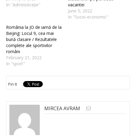
In "Administrație"
vacantei
June 5, 2022
In "Socio-economic"
România la JO de iarnă de la
Beijing: Locul 9, cea mai
bună clasare / Rezultatele
complete ale sportivilor
români
February 21, 2022
In "sport"
Pin It
MIRCEA AVRAM