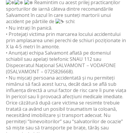
Reamintim cu acest prilej practicanților
sporturilor de iarnă câteva dintre recomandările
Salvamont în cazul în care sunteți martorii unui
accident pe pârtiile de
schi:
• Nu intrați în panică.
• Protejați victima prin marcarea locului accidentului
prin amplasarea unei perechi de schiuri poziționate in
X la 4-5 metri în amonte.
• Anunțați echipa Salvamont aflată pe domeniul
schiabil sau apelați telefonic SNAU 112 sau
Dispeceratul Național SALVAMONT – VODAFONE
(0SALVAMONT – 0725826668).
• Nu mișcați persoana accidentată și nu permiteți
nimănui să facă acest lucru, decât dacă se află sub
influența directă a unui factor de risc care îi pune viața
în pericol sau îi provoacă afecțiuni medicale imediate.
Orice căzătură după care victima se resimte trebuie
tratată ca având un posibil traumatism la coloană,
necesitând imobilizare și transport adecvat. Nu
permiteți “binevoitorilor” sau “salvatorilor de ocazie”
să miște sau să transporte pe brațe, târâș sau