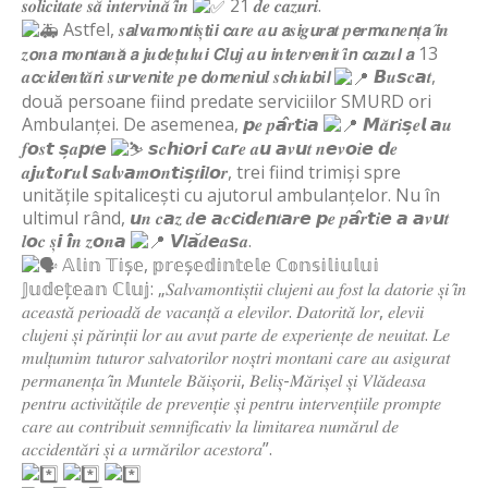
𝒔𝒐𝒍𝒊𝒄𝒊𝒕𝒂𝒕𝒆 𝒔𝒂̆ 𝒊𝒏𝒕𝒆𝒓𝒗𝒊𝒏𝒂̆ 𝒊̂𝒏
21 𝒅𝒆 𝒄𝒂𝒛𝒖𝒓𝒊.
Astfel, 𝒔𝙖𝒍𝙫𝒂𝙢𝒐𝙣𝒕𝙞𝒔̦𝙩𝒊𝙞 𝙘𝒂𝙧𝒆 𝒂𝙪 𝙖𝒔𝙞𝒈𝙪𝒓𝙖𝒕 𝒑𝙚𝒓𝙢𝒂𝙣𝒆𝙣𝒕̦𝙖 𝙞̂𝒏
𝒛𝙤𝒏𝙖 𝙢𝒐𝙣𝒕𝙖𝒏𝙖̆ 𝙖 𝙟𝒖𝙙𝒆𝙩̦𝒖𝙡𝒖𝙞 𝘾𝒍𝙪𝒋 𝒂𝙪 𝙞𝒏𝙩𝒆𝙧𝒗𝙚𝒏𝙞𝒕 𝒊̂𝙣 𝙘𝒂𝙯𝒖𝙡 𝙖 13
𝒂𝙘𝒄𝙞𝒅𝙚𝒏𝙩𝒂̆𝙧𝒊 𝒔𝙪𝒓𝙫𝒆𝙣𝒊𝙩𝒆 𝒑𝙚 𝙙𝒐𝙢𝒆𝙣𝒊𝙪𝒍 𝒔𝙘𝒉𝙞𝒂𝙗𝒊𝙡
𝘽𝒖𝙨𝒄𝙖𝒕,
două persoane fiind predate serviciilor SMURD ori
Ambulanței. De asemenea, 𝙥𝒆 𝒑𝙖̂𝒓𝙩𝒊𝙖
𝙈𝒂̆𝙧𝒊𝙨̦𝒆𝙡 𝙖𝒖
𝒇𝙤𝒔𝙩 𝙨̦𝒂𝙥𝒕𝙚
𝙨𝒄𝙝𝒊𝙤𝒓𝙞 𝙘𝒂𝙧𝒆 𝒂𝙪 𝙖𝒗𝙪𝒕 𝒏𝙚𝒗𝙤𝒊𝙚 𝙙𝒆
𝒂𝙟𝒖𝙩𝒐𝙧𝒖𝙡 𝙨𝒂𝙡𝒗𝙖𝒎𝙤𝒏𝙩𝒊𝙨̦𝒕𝙞𝒍𝙤𝒓, trei fiind trimiși spre
unitățile spitalicești cu ajutorul ambulanțelor. Nu în
ultimul rând, 𝙪𝒏 𝒄𝙖𝒛 𝒅𝙚 𝙖𝒄𝙘𝒊𝙙𝒆𝙣𝒕𝙖𝒓𝙚 𝙥𝒆 𝒑𝙖̂𝒓𝙩𝒊𝙚 𝙖 𝙖𝒗𝙪𝒕
𝒍𝙤𝒄 𝒔̦𝙞 𝙞̂𝒏 𝒛𝙤𝒏𝙖
𝙑𝒍𝙖̆𝒅𝙚𝒂𝙨𝒂.
𝔸𝕝𝕚𝕟 𝕋𝕚𝕤̦𝕖, 𝕡𝕣𝕖𝕤̦𝕖𝕕𝕚𝕟𝕥𝕖𝕝𝕖 ℂ𝕠𝕟𝕤𝕚𝕝𝕚𝕦𝕝𝕦𝕚
𝕁𝕦𝕕𝕖𝕥̦𝕖𝕒𝕟 ℂ𝕝𝕦𝕛: „𝑆𝑎𝑙𝑣𝑎𝑚𝑜𝑛𝑡𝑖𝑠̦𝑡𝑖𝑖 𝑐𝑙𝑢𝑗𝑒𝑛𝑖 𝑎𝑢 𝑓𝑜𝑠𝑡 𝑙𝑎 𝑑𝑎𝑡𝑜𝑟𝑖𝑒 𝑠̦𝑖 𝑖̂𝑛
𝑎𝑐𝑒𝑎𝑠𝑡𝑎̆ 𝑝𝑒𝑟𝑖𝑜𝑎𝑑𝑎̆ 𝑑𝑒 𝑣𝑎𝑐𝑎𝑛𝑡̦𝑎̆ 𝑎 𝑒𝑙𝑒𝑣𝑖𝑙𝑜𝑟. 𝐷𝑎𝑡𝑜𝑟𝑖𝑡𝑎̆ 𝑙𝑜𝑟, 𝑒𝑙𝑒𝑣𝑖𝑖
𝑐𝑙𝑢𝑗𝑒𝑛𝑖 𝑠̦𝑖 𝑝𝑎̆𝑟𝑖𝑛𝑡̦𝑖𝑖 𝑙𝑜𝑟 𝑎𝑢 𝑎𝑣𝑢𝑡 𝑝𝑎𝑟𝑡𝑒 𝑑𝑒 𝑒𝑥𝑝𝑒𝑟𝑖𝑒𝑛𝑡̦𝑒 𝑑𝑒 𝑛𝑒𝑢𝑖𝑡𝑎𝑡. 𝐿𝑒
𝑚𝑢𝑙𝑡̦𝑢𝑚𝑖𝑚 𝑡𝑢𝑡𝑢𝑟𝑜𝑟 𝑠𝑎𝑙𝑣𝑎𝑡𝑜𝑟𝑖𝑙𝑜𝑟 𝑛𝑜𝑠̦𝑡𝑟𝑖 𝑚𝑜𝑛𝑡𝑎𝑛𝑖 𝑐𝑎𝑟𝑒 𝑎𝑢 𝑎𝑠𝑖𝑔𝑢𝑟𝑎𝑡
𝑝𝑒𝑟𝑚𝑎𝑛𝑒𝑛𝑡̦𝑎 𝑖̂𝑛 𝑀𝑢𝑛𝑡𝑒𝑙𝑒 𝐵𝑎̆𝑖𝑠̦𝑜𝑟𝑖𝑖, 𝐵𝑒𝑙𝑖𝑠̦-𝑀𝑎̆𝑟𝑖𝑠̦𝑒𝑙 𝑠̦𝑖 𝑉𝑙𝑎̆𝑑𝑒𝑎𝑠𝑎
𝑝𝑒𝑛𝑡𝑟𝑢 𝑎𝑐𝑡𝑖𝑣𝑖𝑡𝑎̆𝑡̦𝑖𝑙𝑒 𝑑𝑒 𝑝𝑟𝑒𝑣𝑒𝑛𝑡̦𝑖𝑒 𝑠̦𝑖 𝑝𝑒𝑛𝑡𝑟𝑢 𝑖𝑛𝑡𝑒𝑟𝑣𝑒𝑛𝑡̦𝑖𝑖𝑙𝑒 𝑝𝑟𝑜𝑚𝑝𝑡𝑒
𝑐𝑎𝑟𝑒 𝑎𝑢 𝑐𝑜𝑛𝑡𝑟𝑖𝑏𝑢𝑖𝑡 𝑠𝑒𝑚𝑛𝑖𝑓𝑖𝑐𝑎𝑡𝑖𝑣 𝑙𝑎 𝑙𝑖𝑚𝑖𝑡𝑎𝑟𝑒𝑎 𝑛𝑢𝑚𝑎̆𝑟𝑢𝑙 𝑑𝑒
𝑎𝑐𝑐𝑖𝑑𝑒𝑛𝑡𝑎̆𝑟𝑖 𝑠̦𝑖 𝑎 𝑢𝑟𝑚𝑎̆𝑟𝑖𝑙𝑜𝑟 𝑎𝑐𝑒𝑠𝑡𝑜𝑟𝑎”.