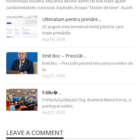
hormonului insulină. Mișcarea devine astfel cel mai mare ajutor
cardiometabolic cunoscut. Explicăm, începe ”Doctor de bine”. Auzim
Ultimatum pentru primării:...
25 august este termenul-limită până la care
toate primăriile
Aug 08, 2026
Emil Boc – Precizăr...
Emil Boc – Precizări privind relocarea rromilor de
la
Aug 07, 2026
𝐔𝐭𝐢𝐥𝐢𝐳�...
Prefectul județului Cluj, doamna Maria Forna, a
participat astăzi,
Aug 07, 2026
LEAVE A COMMENT