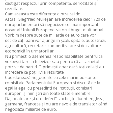
câștigat respectul prin competență, seriozitate și
rezultate.
Cam aceasta este diferența dintre cei doi.
Astăzi, Siegfried Mureșan are încrederea celor 720 de
europarlamentari să negocieze cel mai important
dosar al Uniunii Europene: viitorul buget multianual.
Vorbim despre sute de miliarde de euro care vor
decide câți bani vor ajunge în școli, spitale, autostrăzi,
agricultură, cercetare, competitivitate și dezvoltare
economică în următorii ani.
Nu primești o asemenea responsabilitate pentru că
vorbești tare la televizor sau pentru că ai carnetul
potrivit de partid. O primești doar dacă toți ceilalți au
încredere că poți livra rezultate.
Coordonează negocierile cu cele mai importante
comisii ale Parlamentului European și discută de la
egal la egal cu președinți de instituții, comisari
europeni și miniștri din toate statele membre.
Da, poate are și un „defect”: vorbește fluent engleza,
germana, francezā și nu are nevoie de translator când
negociază miliarde de euro.