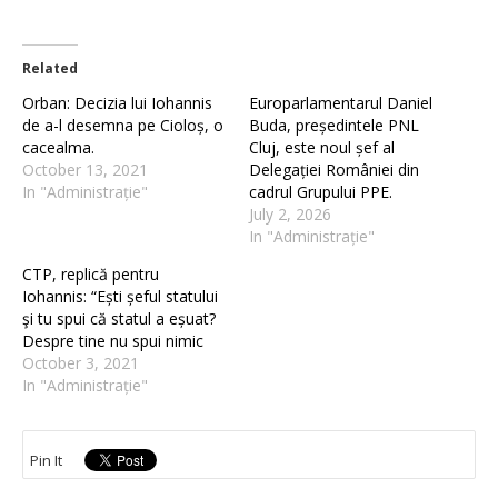
Related
Orban: Decizia lui Iohannis
Europarlamentarul Daniel
de a-l desemna pe Cioloș, o
Buda, președintele PNL
cacealma.
Cluj, este noul șef al
October 13, 2021
Delegației României din
In "Administrație"
cadrul Grupului PPE.
July 2, 2026
In "Administrație"
CTP, replică pentru
Iohannis: “Ești șeful statului
şi tu spui că statul a eșuat?
Despre tine nu spui nimic
October 3, 2021
In "Administrație"
Pin It