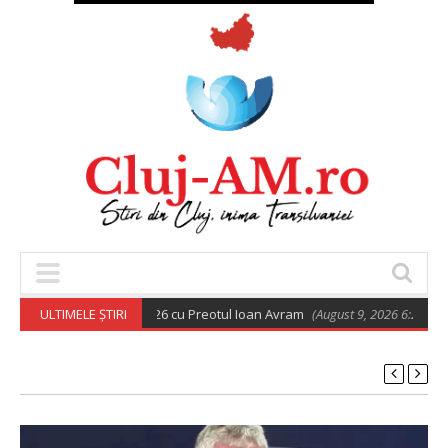
rtodoxă din 9 august 2026 cu Preotul Ioan Avram
ULTIMELE ȘTIRI
(August 9, 2026 6:28 am)