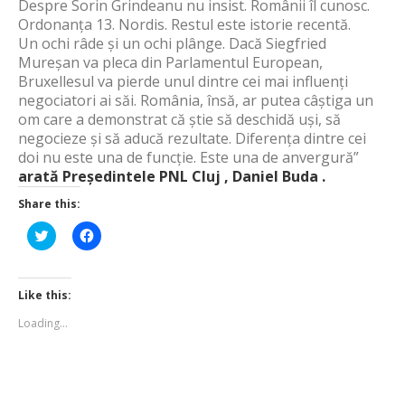
Despre Sorin Grindeanu nu insist. Românii îl cunosc.
Ordonanța 13. Nordis. Restul este istorie recentă.
Un ochi râde și un ochi plânge. Dacă Siegfried
Mureșan va pleca din Parlamentul European,
Bruxellesul va pierde unul dintre cei mai influenți
negociatori ai săi. România, însă, ar putea câștiga un
om care a demonstrat că știe să deschidă uși, să
negocieze și să aducă rezultate. Diferența dintre cei
doi nu este una de funcție. Este una de anvergură”
arată Președintele PNL Cluj , Daniel Buda .
Share this:
Click
Click
to
to
share
share
on
on
Twitter
Facebook
(Opens
(Opens
Like this:
in
in
new
new
Loading...
window)
window)