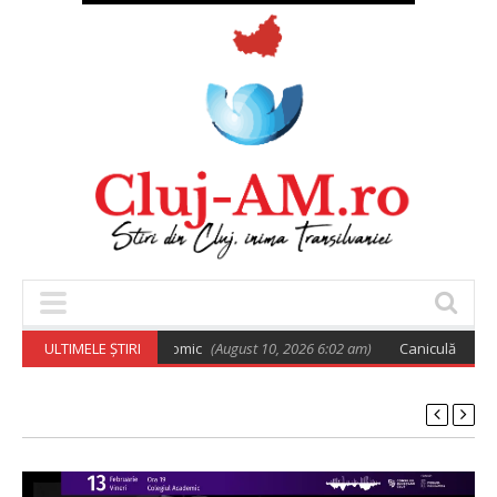
un alt spectacol astronomic
ULTIMELE ȘTIRI
(August 10, 2026 6:02 am)
Caniculă și disconf