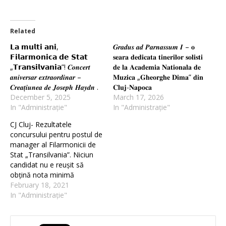
Related
𝗟𝗮 𝗺𝘂𝗹𝘁𝗶 𝗮𝗻𝗶,
𝑮𝒓𝒂𝒅𝒖𝒔 𝒂𝒅 𝑷𝒂𝒓𝒏𝒂𝒔𝒔𝒖𝒎 𝑰 – 𝐨
𝗙𝗶𝗹𝗮𝗿𝗺𝗼𝗻𝗶𝗰𝗮 𝗱𝗲 𝗦𝘁𝗮𝘁
𝐬𝐞𝐚𝐫𝐚 𝐝𝐞𝐝𝐢𝐜𝐚𝐭𝐚 𝐭𝐢𝐧𝐞𝐫𝐢𝐥𝐨𝐫 𝐬𝐨𝐥𝐢𝐬𝐭𝐢
„𝗧𝗿𝗮𝗻𝘀𝗶𝗹𝘃𝗮𝗻𝗶𝗮”! 𝑪𝒐𝒏𝒄𝒆𝒓𝒕
𝐝𝐞 𝐥𝐚 𝐀𝐜𝐚𝐝𝐞𝐦𝐢𝐚 𝐍𝐚𝐭𝐢𝐨𝐧𝐚𝐥𝐚 𝐝𝐞
𝒂𝒏𝒊𝒗𝒆𝒓𝒔𝒂𝒓 𝒆𝒙𝒕𝒓𝒂𝒐𝒓𝒅𝒊𝒏𝒂𝒓 –
𝐌𝐮𝐳𝐢𝐜𝐚 „𝐆𝐡𝐞𝐨𝐫𝐠𝐡𝐞 𝐃𝐢𝐦𝐚” 𝐝𝐢𝐧
𝑪𝒓𝒆𝒂𝒕̦𝒊𝒖𝒏𝒆𝒂 𝒅𝒆 𝑱𝒐𝒔𝒆𝒑𝒉 𝑯𝒂𝒚𝒅𝒏 .
𝐂𝐥𝐮𝐣-𝐍𝐚𝐩𝐨𝐜𝐚
December 5, 2025
March 17, 2026
In "Administrație"
In "Administrație"
CJ Cluj- Rezultatele
concursului pentru postul de
manager al Filarmonicii de
Stat „Transilvania”. Niciun
candidat nu e reușit să
obțină nota minimă
February 18, 2021
In "Administrație"