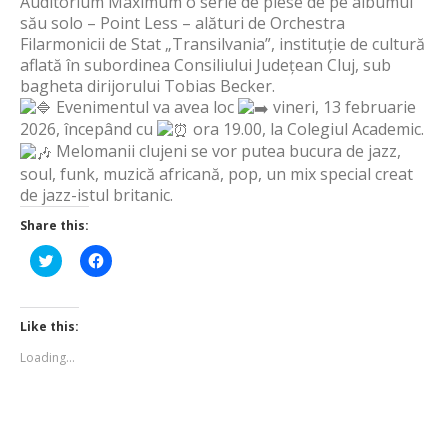
Auditorium Maximum o serie de piese de pe albumul
său solo – Point Less – alături de Orchestra
Filarmonicii de Stat „Transilvania”, instituție de cultură
aflată în subordinea Consiliului Județean Cluj, sub
bagheta dirijorului Tobias Becker.
Evenimentul va avea loc
vineri, 13 februarie
2026, începând cu
ora 19.00, la Colegiul Academic.
Melomanii clujeni se vor putea bucura de jazz,
soul, funk, muzică africană, pop, un mix special creat
de jazz-istul britanic.
Share this:
Click
Click
to
to
share
share
on
on
Twitter
Facebook
(Opens
(Opens
Like this:
in
in
new
new
Loading...
window)
window)