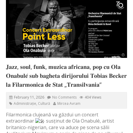
𝐉𝐚𝐳𝐳, 𝐬𝐨𝐮𝐥, 𝐟𝐮𝐧𝐤, 𝐦𝐮𝐳𝐢𝐜𝐚 𝐚𝐟𝐫𝐢𝐜𝐚𝐧𝐚, 𝐩𝐨𝐩 𝐜𝐮 𝐎𝐥𝐚
𝐎𝐧𝐚𝐛𝐮𝐥𝐞́ 𝐬𝐮𝐛 𝐛𝐚𝐠𝐡𝐞𝐭𝐚 𝐝𝐢𝐫𝐢𝐣𝐨𝐫𝐮𝐥𝐮𝐢 𝐓𝐨𝐛𝐢𝐚𝐬 𝐁𝐞𝐜𝐤𝐞𝐫
𝐥𝐚 𝐅𝐢𝐥𝐚𝐫𝐦𝐨𝐧𝐢𝐜𝐚 𝐝𝐞 𝐒𝐭𝐚𝐭 „𝐓𝐫𝐚𝐧𝐬𝐢𝐥𝐯𝐚𝐧𝐢𝐚”
February 11, 2026
No Comments
404 Views
Administrație
,
Cultură
Mircea Avram
Filarmonica clujeană va găzdui un concert
extraordinar
susținut de Ola Onabulé, artist
britanico-nigerian, care va aduce pe scena sălii