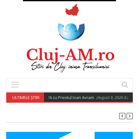
rtodoxă din 9 august 2026 cu Preotul Ioan Avram
ULTIMELE ȘTIRI
(August 9, 2026 6:28 am)