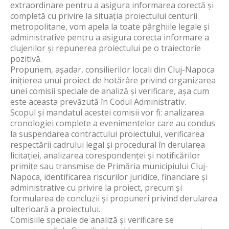
extraordinare pentru a asigura informarea corectă și
completă cu privire la situația proiectului centurii
metropolitane, vom apela la toate pârghiile legale și
administrative pentru a asigura corecta informare a
clujenilor și repunerea proiectului pe o traiectorie
pozitivă.
Propunem, așadar, consilierilor locali din Cluj-Napoca
inițierea unui proiect de hotărâre privind organizarea
unei comisii speciale de analiză și verificare, așa cum
este aceasta prevăzută în Codul Administrativ.
Scopul și mandatul acestei comisii vor fi: analizarea
cronologiei complete a evenimentelor care au condus
la suspendarea contractului proiectului, verificarea
respectării cadrului legal și procedural în derularea
licitației, analizarea corespondenței și notificărilor
primite sau transmise de Primăria municipiului Cluj-
Napoca, identificarea riscurilor juridice, financiare și
administrative cu privire la proiect, precum și
formularea de concluzii și propuneri privind derularea
ulterioară a proiectului.
Comisiile speciale de analiză și verificare se