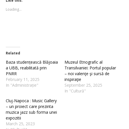
Like this:
in
in
new
new
Loading...
window)
window)
Related
Baza studențească Blăjoaia
Muzeul Etnografic al
a UBB, reabilitată prin
Transilvaniei: Portul popular
PNRR
– noi valenţe şi sursă de
February 11, 2025
inspiraţie
In "Administrație"
September 25, 2025
In "Cultură"
Cluj-Napoca : Music Gallery
– un proiect care prezinta
muzica jazz sub forma unei
expozitii
March 25, 2023