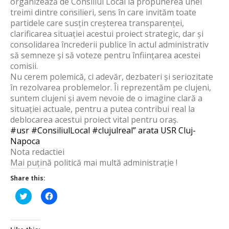
organizează de Consiliul Local la propunerea unei
treimi dintre consilieri, sens în care invităm toate
partidele care susțin creșterea transparenței,
clarificarea situației acestui proiect strategic, dar și
consolidarea încrederii publice în actul administrativ
să semneze și să voteze pentru înființarea acestei
comisii.
Nu cerem polemică, ci adevăr, dezbateri și seriozitate
în rezolvarea problemelor. Îi reprezentăm pe clujeni,
suntem clujeni și avem nevoie de o imagine clară a
situației actuale, pentru a putea contribui real la
deblocarea acestui proiect vital pentru oraș.
#usr
#ConsiliulLocal
#clujulreal” arata USR Cluj-
Napoca
Nota redactiei
Mai puțină politică mai multă administrație !
Share this:
Click
Click
to
to
share
share
on
on
Twitter
Facebook
(Opens
(Opens