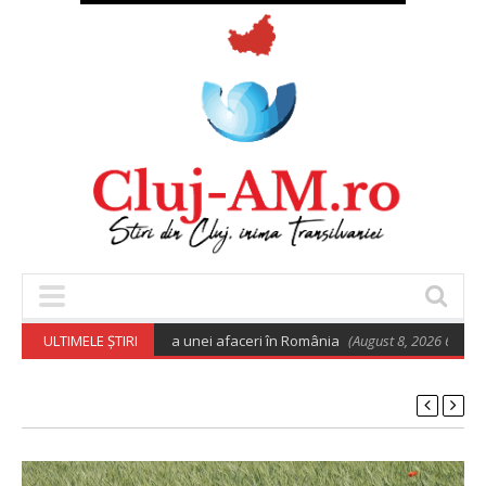
 euro pentru deschiderea unei afaceri în România
ULTIMELE ȘTIRI
(August 8, 2026 6:02 am)