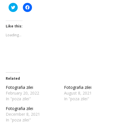
Click
Click
to
to
share
share
on
on
Twitter
Facebook
(Opens
(Opens
Like this:
in
in
new
new
Loading...
window)
window)
Related
Fotografia zilei
Fotografia zilei
February 20, 2022
August 8, 2021
In "poza zilei"
In "poza zilei"
Fotografia zilei
December 8, 2021
In "poza zilei"