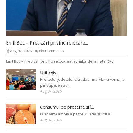
Emil Boc – Precizări privind relocare...
Aug 07, 2026
No Comments
Emil Boc – Precizări privind relocarea rromilor de la Pata Rât
𝐔𝐭𝐢𝐥𝐢𝐳�...
Prefectul județului Cluj, doamna Maria Forna, a
participat astăzi,
Aug 07, 2026
Consumul de proteine și î...
O analiză amplă a peste 350 de studii a
Aug 07, 2026