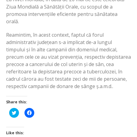
Ziua Mondială a Sănătății Orale, cu scopul de a
promova intervențiile eficiente pentru sănătatea
orală.
Reamintim, în acest context, faptul că forul
administrativ județean s-a implicat de-a lungul
timpului și în alte campanii din domeniul medical,
precum cele ce au vizat prevenția, respectiv depistarea
precoce a cancerului de col uterin și de sân, cea
referitoare la depistarea precoce a tuberculozei, în
cadrul cărora au fost testate zeci de mii de persoane,
respectiv campanii de donare de sânge ș.a.m.d..
Share this:
Click
Click
to
to
share
share
on
on
Twitter
Facebook
(Opens
(Opens
Like this:
in
in