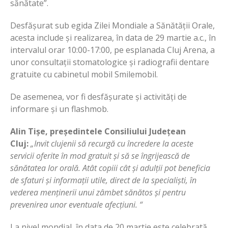
sănătate”.
Desfășurat sub egida Zilei Mondiale a Sănătății Orale,
acesta include și realizarea, în data de 29 martie a.c., în
intervalul orar 10:00-17:00, pe esplanada Cluj Arena, a
unor consultații stomatologice și radiografii dentare
gratuite cu cabinetul mobil Smilemobil.
De asemenea, vor fi desfășurate și activități de
informare și un flashmob.
Alin Tișe, președintele Consiliului Județean
Cluj:
„Invit clujenii să recurgă cu încredere la aceste
servicii oferite în mod gratuit și să se îngrijească de
sănătatea lor orală. Atât copiii cât și adulții pot beneficia
de sfaturi și informații utile, direct de la specialiști, în
vederea menținerii unui zâmbet sănătos și pentru
prevenirea unor eventuale afecțiuni. “
La nivel mondial, în data de 20 martie este celebrată