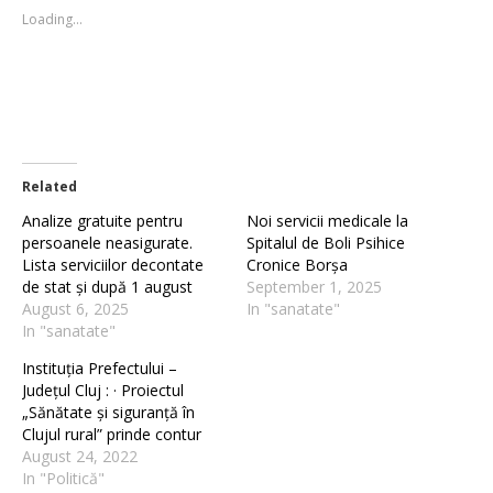
new
new
Loading...
window)
window)
Related
Analize gratuite pentru
Noi servicii medicale la
persoanele neasigurate.
Spitalul de Boli Psihice
Lista serviciilor decontate
Cronice Borșa
de stat și după 1 august
September 1, 2025
August 6, 2025
In "sanatate"
In "sanatate"
Instituția Prefectului –
Județul Cluj : · Proiectul
„Sănătate și siguranță în
Clujul rural” prinde contur
August 24, 2022
In "Politică"