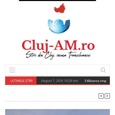
rromilor de la Pata Rât
ULTIMELE ȘTIRI
(August 7, 2026 10:28 am)
𝐔𝐭𝐢𝐥𝐢𝐳𝐚𝐫𝐞𝐚 𝐫𝐞𝐬𝐩𝐨𝐧𝐬𝐚𝐛𝐢𝐥𝐚̆ 