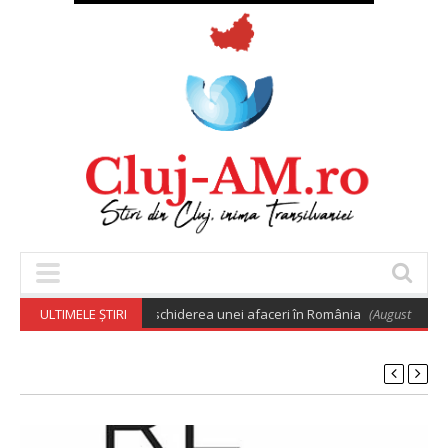
.000 de euro pentru deschiderea unei afaceri în România
ULTIMELE ȘTIRI
(August 8, 2026 6