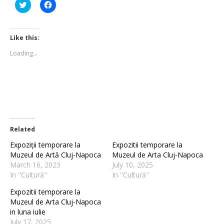
Click
Click
to
to
share
share
on
on
Twitter
Facebook
(Opens
(Opens
Like this:
in
in
new
new
Loading...
window)
window)
Related
Expoziții temporare la
Expozitii temporare la
Muzeul de Artă Cluj-Napoca
Muzeul de Arta Cluj-Napoca
March 16, 2023
July 10, 2025
In "Cultură"
In "Cultură"
Expozitii temporare la
Muzeul de Arta Cluj-Napoca
in luna iulie
July 17, 2025