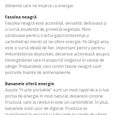
Alimente care ne încarcă cu energie
Fasolea neagră
Fasolea neagră este accesibilă, versatilă, delicioasă și
o sursă excelentă de proteină vegetală, fibre
sănătoase pentru tractul gastrointestinal și
carbohidrați meniți să ne ofere energie. Pe lângă asta,
este o sursă ideală de fier, important pentru pentru
îmbunătățirea dispoziției, deoarece acționează asupra
hemoglobinei care transportă oxigenul în vasele de
sânge. Preparatele care conțin fasole neagră sunt
potrivite înainte de antrenamente.
Bananele oferă energie
Aceste ”fructe portabile” sunt un mod rapid de a-ți lua
porția de energie în mod natural, deoarece conține
fructoză, care la rândul ei este un carbohidrat. În plus,
bananele sunt ușor de digerat. Fructoza se
transformă în glucoză și pătrunde în vasele de sânge,