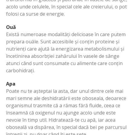
acolo unde celulele, în special cele ale creierului, o pot
folosi ca surse de energie.
Ouă
Există numeroase modalități delicioase în care putem
prepara ouăle. Sunt accesibile și conțin proteine și
nutrienți care ajută la energizarea metabolismului și
încetinirea absorbției zahărului în vasele de sânge
atunci când sunt consumate cu alimente care conțin
carbohidrați.
Apa
Poate nu te așteptai la asta, dar unul dintre cele mai
mari semne ale deshidratării este oboseala, deoarece
organismul trasmite că a rămas fără fluide, ceea ce
înseamnă că oxigenul nu ajunge acolo unde este
nevoie în timp util. Hidratează-te cu apă, iar acea
oboseală va dispărea, în special dacă bei pe parcursul
întregii zi, nu doar când îți este sete.