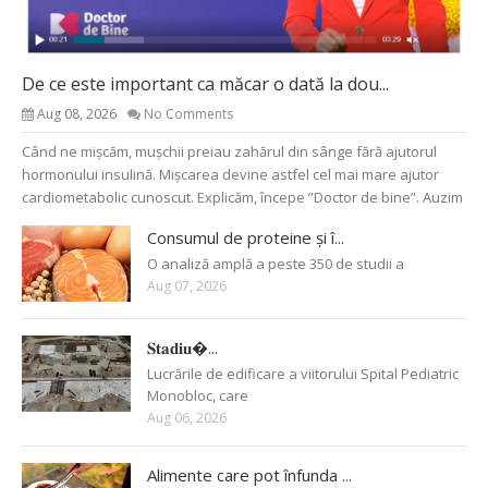
De ce este important ca măcar o dată la dou...
Aug 08, 2026
No Comments
Când ne mișcăm, mușchii preiau zahărul din sânge fără ajutorul
hormonului insulină. Mișcarea devine astfel cel mai mare ajutor
cardiometabolic cunoscut. Explicăm, începe ”Doctor de bine”. Auzim
Consumul de proteine și î...
O analiză amplă a peste 350 de studii a
Aug 07, 2026
𝐒𝐭𝐚𝐝𝐢𝐮�...
Lucrările de edificare a viitorului Spital Pediatric
Monobloc, care
Aug 06, 2026
Alimente care pot înfunda ...