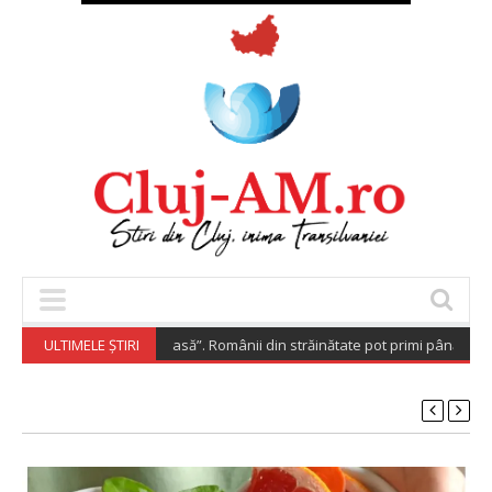
aspora Investește Acasă”. Românii din străinătate pot primi până la 200.0
ULTIMELE ȘTIRI