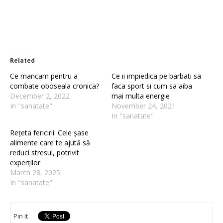
Related
Ce mancam pentru a
Ce ii impiedica pe barbati sa
combate oboseala cronica?
faca sport si cum sa aiba
December 2, 2022
mai multa energie
In "sanatate"
November 24, 2021
In "sanatate"
Rețeta fericirii: Cele șase
alimente care te ajută să
reduci stresul, potrivit
experților
March 28, 2025
In "sanatate"
Pin It