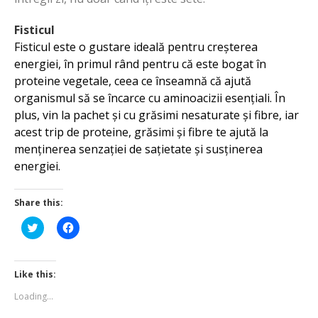
Fisticul
Fisticul este o gustare ideală pentru creșterea
energiei, în primul rând pentru că este bogat în
proteine vegetale, ceea ce înseamnă că ajută
organismul să se încarce cu aminoacizii esențiali. În
plus, vin la pachet și cu grăsimi nesaturate și fibre, iar
acest trip de proteine, grăsimi și fibre te ajută la
menținerea senzației de sațietate și susținerea
energiei.
Share this:
Click
Click
to
to
share
share
on
on
Twitter
Facebook
(Opens
(Opens
Like this:
in
in
new
new
Loading...
window)
window)