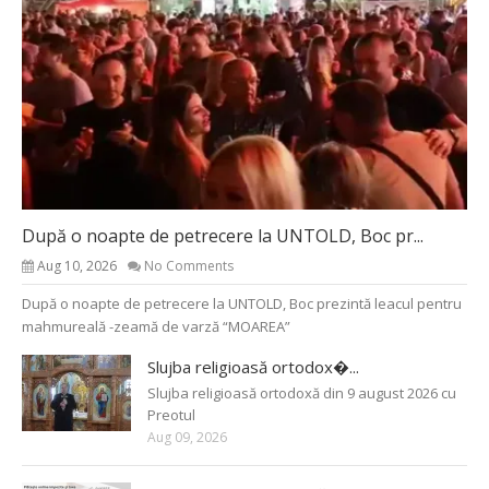
După o noapte de petrecere la UNTOLD, Boc pr...
Aug 10, 2026
No Comments
După o noapte de petrecere la UNTOLD, Boc prezintă leacul pentru
mahmureală -zeamă de varză “MOAREA”
Slujba religioasă ortodox�...
Slujba religioasă ortodoxă din 9 august 2026 cu
Preotul
Aug 09, 2026