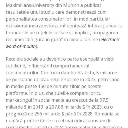
Maximilians‐University din Munich a publicat
rezultatele unui studiu care demonstrează cum
personalitatea consumatorilor, în mod particular
extraversiunea acestora, influențează interacțiunea cu
brandurile pe rețelele sociale și, implicit, propagarea
reclamei ”din gură în gură” în mediul online (
electronic
word-of-mouth
).
Rețelele sociale au devenit o parte esențială a vieții
cotidiene, influențând comportamentul
consumatorilor. Conform datelor Statista, 5 miliarde
de persoane utilizau rețele sociale în 2023, petrecând
în medie peste 150 de minute zilnic pe aceste
platforme. În plus, cheltuielile companiilor cu
marketingul în social media au crescut de la 97,5
miliarde $ în 2019 la 207,08 miliarde $ în 2023, cu o
prognoză de 256 miliarde $ până în 2028. România se
numără printre țările cu cel mai ridicat consum de
social media, având în 2024 aproximativ 18 milioane de