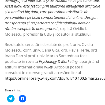
demografie și interese, ci și de trăsăturile de personalitate.
Acest lucru este fezabil prin utilizarea inteligenței artificiale
și a analizei big data, care pot estima trăsăturile de
personalitate pe baza comportamentului online. Desigur,
transparența și respectarea confidențialității datelor
rămân esențiale în acest proces
.”, explică Ovidiu I.
Moisescu, profesor la UBB și coautor al studiului.
Rezultatele cercetării derulate de prof. univ. Ovidiu
Moisescu, conf. univ. Oana Gică, drd. Flavia Herle, drd.
Ioana Dan și prof. univ. Marko Sarstedt au fost
publicate în revista
Psychology & Marketing
, aparținând
editurii internaționale
Wiley
. Articolul poate fi
consultat in extenso gratuit accesând linkul
https://onlinelibrary.wiley.com/doi/full/10.1002/mar.2220
Share this:
Click
Click
to
to
share
share