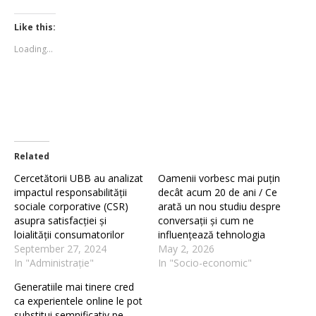
on
on
Twitter
Facebook
(Opens
(Opens
Like this:
in
in
new
new
Loading...
window)
window)
Related
Cercetătorii UBB au analizat
Oamenii vorbesc mai puțin
impactul responsabilității
decât acum 20 de ani / Ce
sociale corporative (CSR)
arată un nou studiu despre
asupra satisfacției și
conversații și cum ne
loialității consumatorilor
influențează tehnologia
September 27, 2024
May 2, 2026
In "Administrație"
In "Socio-economic"
Generatiile mai tinere cred
ca experientele online le pot
substitui semnificativ pe