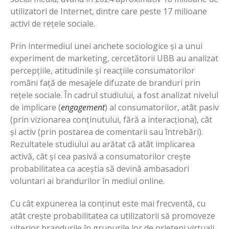
utilizatori de Internet, dintre care peste 17 milioane
activi de rețele sociale.
Prin intermediul unei anchete sociologice și a unui
experiment de marketing, cercetătorii UBB au analizat
percepțiile, atitudinile și reacțiile consumatorilor
români față de mesajele difuzate de branduri prin
rețele sociale. În cadrul studiului, a fost analizat nivelul
de implicare (
engagement
) al consumatorilor, atât pasiv
(prin vizionarea conținutului, fără a interacționa), cât
și activ (prin postarea de comentarii sau întrebări).
Rezultatele studiului au arătat că atât implicarea
activă, cât și cea pasivă a consumatorilor crește
probabilitatea ca aceștia să devină ambasadori
voluntari ai brandurilor în mediul online.
Cu cât expunerea la conținut este mai frecventă, cu
atât crește probabilitatea ca utilizatorii să promoveze
ulterior brandurile în grupurile lor de prieteni virtuali.