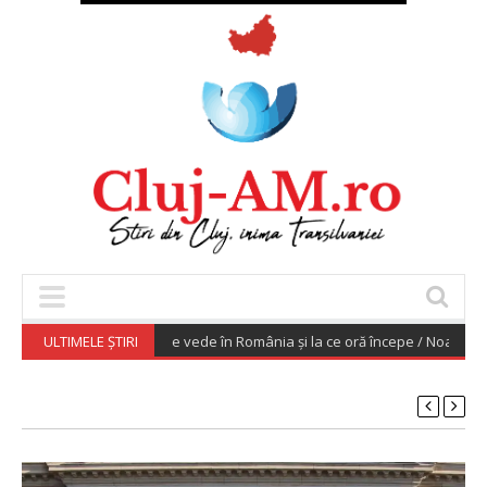
12 august 2026. Unde se vede în România și la ce oră începe / Noaptea urm
ULTIMELE ȘTIRI