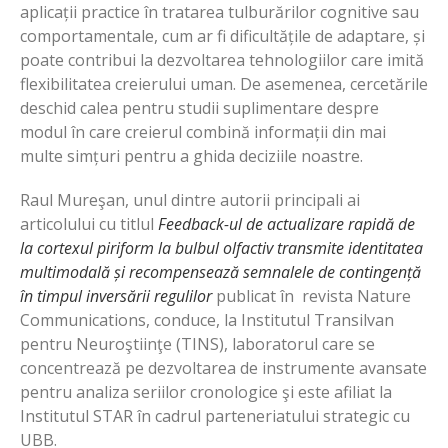
aplicații practice în tratarea tulburărilor cognitive sau
comportamentale, cum ar fi dificultățile de adaptare, și
poate contribui la dezvoltarea tehnologiilor care imită
flexibilitatea creierului uman. De asemenea, cercetările
deschid calea pentru studii suplimentare despre
modul în care creierul combină informații din mai
multe simțuri pentru a ghida deciziile noastre.
Raul Mureşan, unul dintre autorii principali ai
articolului cu titlul
Feedback-ul de actualizare rapidă de
la cortexul piriform la bulbul olfactiv transmite identitatea
multimodală și recompensează semnalele de contingență
în timpul inversării regulilor
publicat în revista Nature
Communications, conduce, la Institutul Transilvan
pentru Neuroştiinţe (TINS), laboratorul care se
concentrează pe dezvoltarea de instrumente avansate
pentru analiza seriilor cronologice şi este afiliat la
Institutul STAR în cadrul parteneriatului strategic cu
UBB.