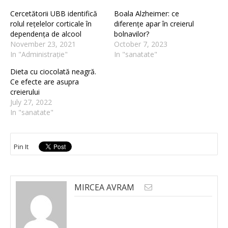
Cercetătorii UBB identifică
Boala Alzheimer: ce
rolul rețelelor corticale în
diferențe apar în creierul
dependența de alcool
bolnavilor?
November 23, 2021
October 7, 2023
In "Administrație"
In "sanatate"
Dieta cu ciocolată neagră.
Ce efecte are asupra
creierului
July 27, 2022
In "sanatate"
Pin It
MIRCEA AVRAM