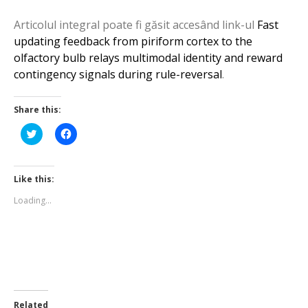
Articolul integral poate fi găsit accesând link-ul
Fast
updating feedback from piriform cortex to the
olfactory bulb relays multimodal identity and reward
contingency signals during rule-reversal
.
Share this:
Click
Click
to
to
share
share
on
on
Twitter
Facebook
(Opens
(Opens
Like this:
in
in
new
new
Loading...
window)
window)
Related