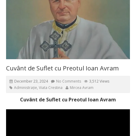
Cuvânt de Suflet cu Preotul Ioan Avram
December 23, 2024
No Comments
3,512 Views
Administrație
,
Viata Crestina
Mircea Avram
Cuvânt de Suflet cu Preotul Ioan Avram