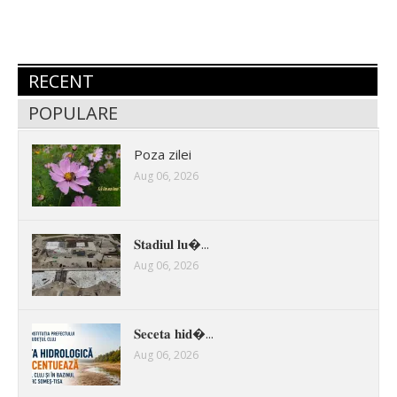
RECENT
POPULARE
Poza zilei
Aug 06, 2026
𝐒𝐭𝐚𝐝𝐢𝐮𝐥 𝐥𝐮�...
Aug 06, 2026
𝐒𝐞𝐜𝐞𝐭𝐚 𝐡𝐢𝐝�...
Aug 06, 2026