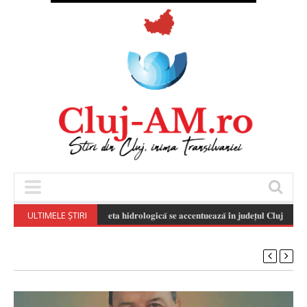
ULTIMELE ȘTIRI
𝐒𝐞𝐜𝐞𝐭𝐚 𝐡𝐢𝐝𝐫𝐨𝐥𝐨𝐠𝐢𝐜𝐚̆ 𝐬𝐞 𝐚𝐜𝐜𝐞𝐧𝐭𝐮𝐞𝐚𝐳𝐚̆ 𝐢̂𝐧 𝐣𝐮𝐝𝐞𝐭̦𝐮𝐥 𝐂𝐥𝐮𝐣 𝐬̦𝐢 𝐢̂𝐧 𝐛𝐚