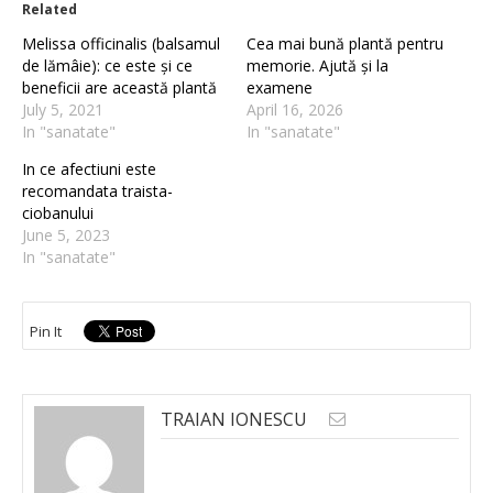
Related
Melissa officinalis (balsamul
Cea mai bună plantă pentru
de lămâie): ce este și ce
memorie. Ajută și la
beneficii are această plantă
examene
July 5, 2021
April 16, 2026
In "sanatate"
In "sanatate"
In ce afectiuni este
recomandata traista-
ciobanului
June 5, 2023
In "sanatate"
Pin It
TRAIAN IONESCU