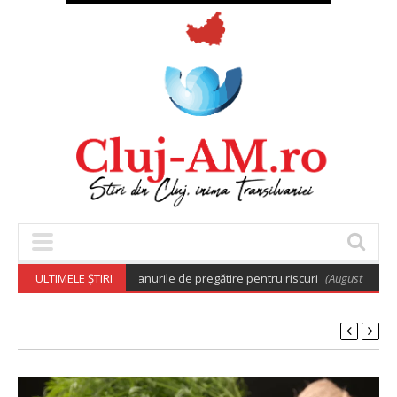
râre care aprobă planurile de pregătire pentru riscuri
ULTIMELE ȘTIRI
(August 7, 2026 6:03