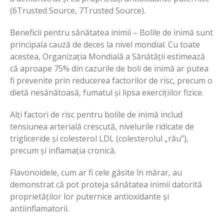
(6Trusted Source, 7Trusted Source).
Beneficii pentru sănătatea inimii – Bolile de inimă sunt
principala cauză de deces la nivel mondial. Cu toate
acestea, Organizația Mondială a Sănătății estimează
că aproape 75% din cazurile de boli de inimă ar putea
fi prevenite prin reducerea factorilor de risc, precum o
dietă nesănătoasă, fumatul și lipsa exercițiilor fizice.
Alți factori de risc pentru bolile de inimă includ
tensiunea arterială crescută, nivelurile ridicate de
trigliceride și colesterol LDL (colesterolul „rău”),
precum și inflamația cronică.
Flavonoidele, cum ar fi cele găsite în mărar, au
demonstrat că pot proteja sănătatea inimii datorită
proprietăților lor puternice antioxidante și
antiinflamatorii.