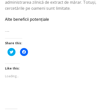
administrarea zilnică de extract de mărar. Totuși,
cercetările pe oameni sunt limitate.
Alte beneficii potențiale
…..
Share this:
Click
Click
to
to
share
share
on
on
Twitter
Facebook
(Opens
(Opens
Like this:
in
in
new
new
Loading...
window)
window)