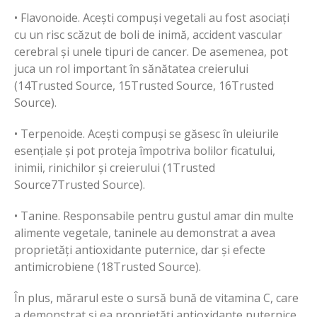
• Flavonoide. Acești compuși vegetali au fost asociați
cu un risc scăzut de boli de inimă, accident vascular
cerebral și unele tipuri de cancer. De asemenea, pot
juca un rol important în sănătatea creierului
(14Trusted Source, 15Trusted Source, 16Trusted
Source).
• Terpenoide. Acești compuși se găsesc în uleiurile
esențiale și pot proteja împotriva bolilor ficatului,
inimii, rinichilor și creierului (1Trusted
Source7Trusted Source).
• Tanine. Responsabile pentru gustul amar din multe
alimente vegetale, taninele au demonstrat a avea
proprietăți antioxidante puternice, dar și efecte
antimicrobiene (18Trusted Source).
În plus, mărarul este o sursă bună de vitamina C, care
a demonstrat și ea proprietăți antioxidante puternice