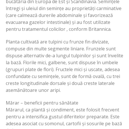
bucătăria din Europa de Est și Scandinavia. Semințele
întregi și uleiul din semințe au proprietăți carminative
(care calmează durerile abdominale și favorizează
evacuarea gazelor intestinale) și au fost utilizate
pentru tratamentul colicilor , conform Britannica.
Planta cultivată are tulpini cu frunze fin divizate,
compuse din multe segmente liniare. Frunzele sunt
dispuse alternativ de-a lungul tulpinilor și sunt învelite
la bază. Florile mici, galbene, sunt dispuse în umbele
(grupuri plate de flori). Fructele mici și uscate, adesea
confundate cu semințele, sunt de formă ovală, cu trei
creste longitudinale dorsale și două creste laterale
asemănătoare unor aripi.
Mărar – beneficii pentru sănătate
Mărarul, ca plantă și condiment, este folosit frecvent
pentru a intensifica gustul diferitelor preparate. Este
adesea asociat cu somonul, cartofii și sosurile pe bază