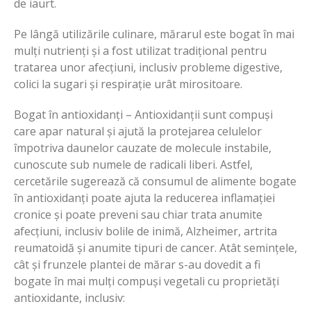
de iaurt.
Pe lângă utilizările culinare, mărarul este bogat în mai
mulți nutrienți și a fost utilizat tradițional pentru
tratarea unor afecțiuni, inclusiv probleme digestive,
colici la sugari și respirație urât mirositoare.
Bogat în antioxidanți – Antioxidanții sunt compuși
care apar natural și ajută la protejarea celulelor
împotriva daunelor cauzate de molecule instabile,
cunoscute sub numele de radicali liberi. Astfel,
cercetările sugerează că consumul de alimente bogate
în antioxidanți poate ajuta la reducerea inflamației
cronice și poate preveni sau chiar trata anumite
afecțiuni, inclusiv bolile de inimă, Alzheimer, artrita
reumatoidă și anumite tipuri de cancer. Atât semințele,
cât și frunzele plantei de mărar s-au dovedit a fi
bogate în mai mulți compuși vegetali cu proprietăți
antioxidante, inclusiv: