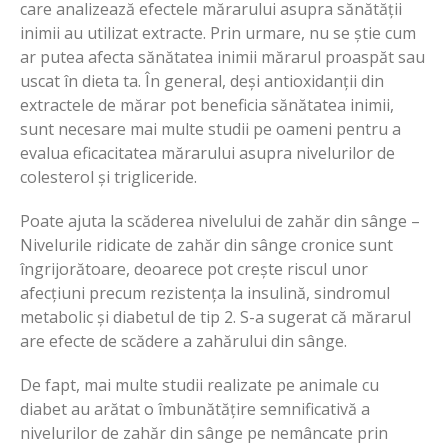
care analizează efectele mărarului asupra sănătății
inimii au utilizat extracte. Prin urmare, nu se știe cum
ar putea afecta sănătatea inimii mărarul proaspăt sau
uscat în dieta ta. În general, deși antioxidanții din
extractele de mărar pot beneficia sănătatea inimii,
sunt necesare mai multe studii pe oameni pentru a
evalua eficacitatea mărarului asupra nivelurilor de
colesterol și trigliceride.
Poate ajuta la scăderea nivelului de zahăr din sânge –
Nivelurile ridicate de zahăr din sânge cronice sunt
îngrijorătoare, deoarece pot crește riscul unor
afecțiuni precum rezistența la insulină, sindromul
metabolic și diabetul de tip 2. S-a sugerat că mărarul
are efecte de scădere a zahărului din sânge.
De fapt, mai multe studii realizate pe animale cu
diabet au arătat o îmbunătățire semnificativă a
nivelurilor de zahăr din sânge pe nemâncate prin