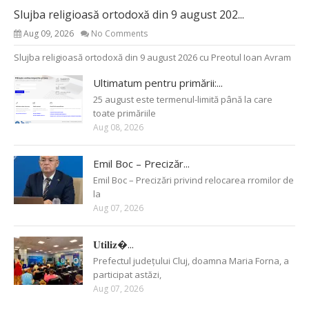
Slujba religioasă ortodoxă din 9 august 202...
Aug 09, 2026
No Comments
Slujba religioasă ortodoxă din 9 august 2026 cu Preotul Ioan Avram
Ultimatum pentru primării:...
25 august este termenul-limită până la care
toate primăriile
Aug 08, 2026
Emil Boc – Precizăr...
Emil Boc – Precizări privind relocarea rromilor de
la
Aug 07, 2026
𝐔𝐭𝐢𝐥𝐢𝐳�...
Prefectul județului Cluj, doamna Maria Forna, a
participat astăzi,
Aug 07, 2026