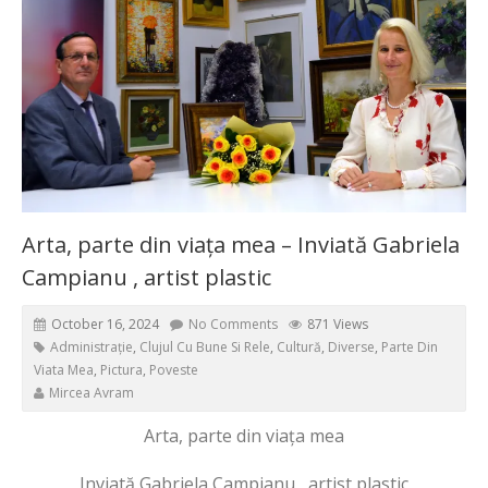
Arta, parte din viața mea – Inviată Gabriela
Campianu , artist plastic
October 16, 2024
No Comments
871 Views
Administrație
,
Clujul Cu Bune Si Rele
,
Cultură
,
Diverse
,
Parte Din
Viata Mea
,
Pictura
,
Poveste
Mircea Avram
Arta, parte din viața mea
Inviată Gabriela Campianu , artist plastic