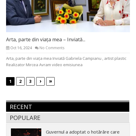
Arta, parte din viața mea – Inviată...
Oct 16, 2024
No Comments
Arta, parte din viața mea Inviată Gabriela Campianu , artist plastic
Realizator Mircea Avram video emisiunea
›
»
1
2
3
RECENT
POPULARE
Guvernul a adoptat o hotărâre care