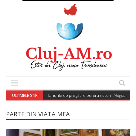
âre care aprobă planurile de pregătire pentru riscuri
ULTIMELE ȘTIRI
(August 7, 2026 6:03
PARTE DIN VIATA MEA