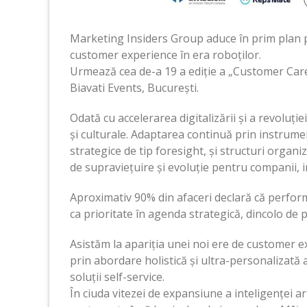
Marketing Insiders Group aduce în prim plan pr
customer experience în era roboților.
Urmează cea de-a 19 a ediție a „Customer Care
Biavati Events, București.
Odată cu accelerarea digitalizării și a revoluți
și culturale. Adaptarea continuă prin instrume
strategice de tip foresight, și structuri organ
de supraviețuire și evoluție pentru companii, i
Aproximativ 90% din afaceri declară că performan
ca prioritate în agenda strategică, dincolo de p
Asistăm la apariția unei noi ere de customer e
prin abordare holistică și ultra-personalizată a
soluții self-service.
În ciuda vitezei de expansiune a inteligenței a