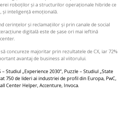
erei roboților și a structurilor operaționale hibride ce
ă, și inteligență emoțională.
d cerințelor și reclamațiilor și prin canale de social
eracțiune digitală este de șase ori mai ieftină
 center.
 să concureze majoritar prin rezultatele de CX, iar 72%
portant avantaj de business al viitorului.
– Studiul „Experience 2030”, Puzzle – Studiul „State
t 750 de lideri ai industriei de profil din Europa, PwC,
all Center Helper, Accenture, Invoca.