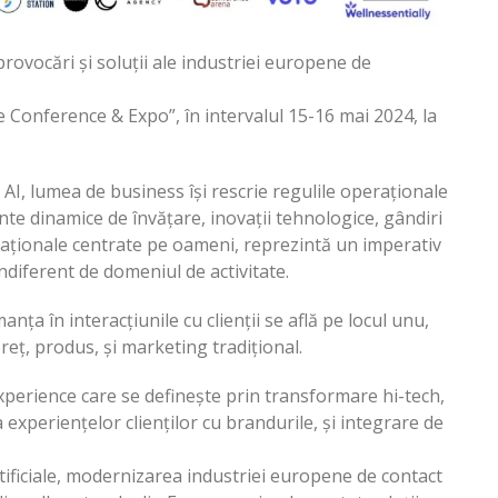
ovocări și soluții ale industriei europene de
 Conference & Expo”, în intervalul 15-16 mai 2024, la
ei AI, lumea de business își rescrie regulile operaționale
nte dinamice de învățare, inovații tehnologice, gândiri
izaționale centrate pe oameni, reprezintă un imperativ
ndiferent de domeniul de activitate.
ța în interacțiunile cu clienții se află pe locul unu,
reț, produs, și marketing tradițional.
xperience care se definește prin transformare hi-tech,
 experiențelor clienților cu brandurile, și integrare de
rtificiale, modernizarea industriei europene de contact