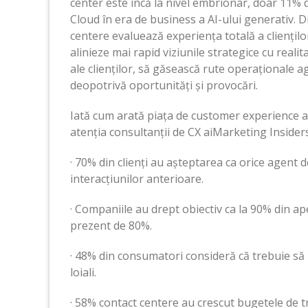
center este încă la nivel embrionar, doar 11% 
Cloud în era de business a AI-ului generativ. 
centere evaluează experiența totală a cliențil
alinieze mai rapid viziunile strategice cu rea
ale clienților, să găsească rute operaționale a
deopotrivă oportunități și provocări.
Iată cum arată piața de customer experience a
atenția consultanții de CX aiMarketing Insider
· 70% din clienți au așteptarea ca orice agent 
interacțiunilor anterioare.
· Companiile au drept obiectiv ca la 90% din a
prezent de 80%.
· 48% din consumatori consideră că trebuie să 
loiali.
· 58% contact centere au crescut bugetele de tr