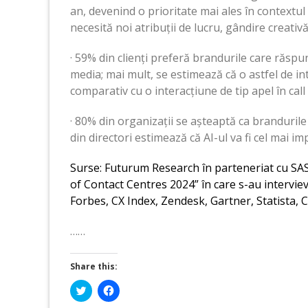
an, devenind o prioritate mai ales în contextul 
necesită noi atribuții de lucru, gândire creativ
· 59% din clienți preferă brandurile care răspun
media; mai mult, se estimează că o astfel de int
comparativ cu o interacțiune de tip apel în call
· 80% din organizații se așteaptă ca brandurile
din directori estimează că AI-ul va fi cel mai im
Surse: Futurum Research în parteneriat cu SAS 
of Contact Centres 2024” în care s-au intervieva
Forbes, CX Index, Zendesk, Gartner, Statista, C
……
Share this:
Click
Click
to
to
share
share