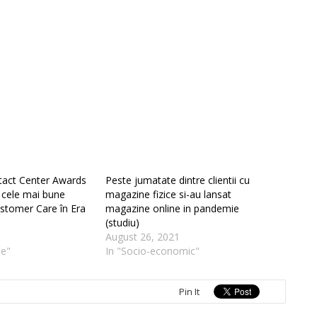
act Center Awards
Peste jumatate dintre clientii cu
 cele mai bune
magazine fizice si-au lansat
ustomer Care în Era
magazine online in pandemie
(studiu)
August 26, 2021
ie"
In "Socio-economic"
Pin It