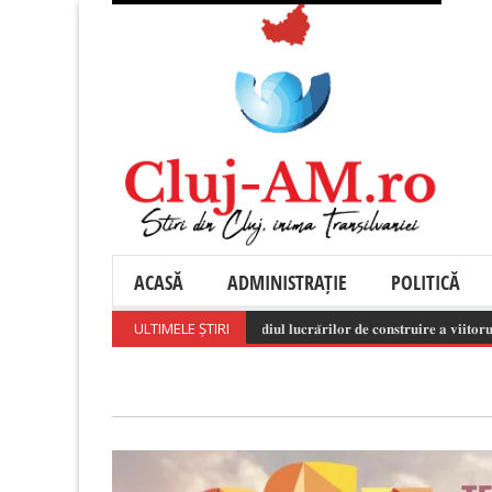
ACASĂ
ADMINISTRAȚIE
POLITICĂ
ULTIMELE ȘTIRI
𝐒𝐭𝐚𝐝𝐢𝐮𝐥 𝐥𝐮𝐜𝐫𝐚̆𝐫𝐢𝐥𝐨𝐫 𝐝𝐞 𝐜𝐨𝐧𝐬𝐭𝐫𝐮𝐢𝐫𝐞 𝐚 𝐯𝐢𝐢𝐭𝐨𝐫𝐮𝐥𝐮𝐢 𝐒𝐩𝐢𝐭𝐚