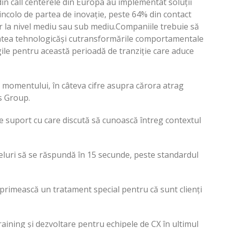
din call centerele din Europa au implementat soluții
Dincolo de partea de inovație, peste 64% din contact
or la nivel mediu sau sub mediu.Companiile trebuie să
litatea tehnologicăși cutransformările comportamentale
gile pentru această perioadă de tranziție care aduce
 momentului, în câteva cifre asupra cărora atrag
s Group.
de suport cu care discută să cunoască întreg contextul
peluri să se răspundă în 15 secunde, peste standardul
primească un tratament special pentru că sunt clienți
aining și dezvoltare pentru echipele de CX în ultimul