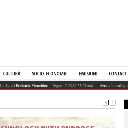
CULTURĂ
SOCIO-ECONOMIC
EMISIUNI
CONTACT
𝐥 𝐏𝐞𝐝𝐢𝐚𝐭𝐫𝐢𝐜 𝐌𝐨𝐧𝐨𝐛𝐥𝐨𝐜 .
(August 6, 2026 11:13 am)
𝐒𝐞𝐜𝐞𝐭𝐚 𝐡𝐢𝐝𝐫𝐨𝐥𝐨𝐠𝐢𝐜𝐚̆ 𝐬𝐞 𝐚𝐜𝐜𝐞𝐧