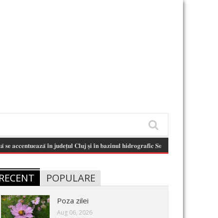
𝐮𝐞𝐚𝐳𝐚̆ 𝐢̂𝐧 𝐣𝐮𝐝𝐞𝐭̦𝐮𝐥 𝐂𝐥𝐮𝐣 𝐬̦𝐢 𝐢̂𝐧 𝐛𝐚𝐳𝐢𝐧𝐮𝐥 𝐡𝐢𝐝𝐫𝐨𝐠𝐫𝐚𝐟𝐢𝐜 𝐒𝐨𝐦𝐞𝐬̦-𝐓𝐢𝐬𝐚!
(August 6, 2026 11
RECENT
POPULARE
Poza zilei
Aug 06, 2026