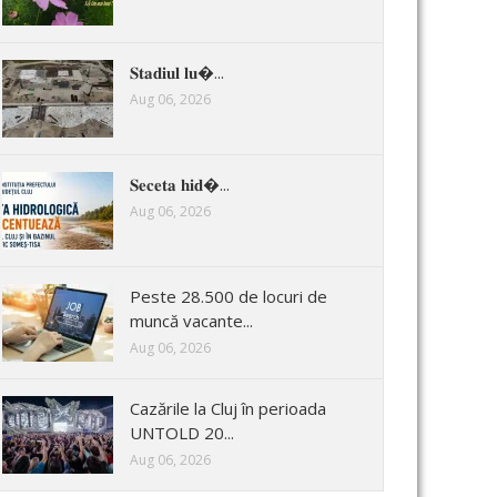
𝐒𝐭𝐚𝐝𝐢𝐮𝐥 𝐥𝐮�...
Aug 06, 2026
𝐒𝐞𝐜𝐞𝐭𝐚 𝐡𝐢𝐝�...
Aug 06, 2026
Peste 28.500 de locuri de
muncă vacante...
Aug 06, 2026
Cazările la Cluj în perioada
UNTOLD 20...
Aug 06, 2026