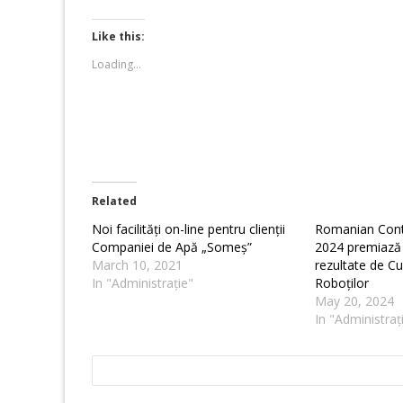
on
on
Twitter
Facebook
(Opens
(Opens
Like this:
in
in
new
new
Loading...
window)
window)
Related
Noi facilități on-line pentru clienții
Romanian Cont
Companiei de Apă „Someș”
2024 premiază
March 10, 2021
rezultate de C
In "Administrație"
Roboților
May 20, 2024
In "Administraț