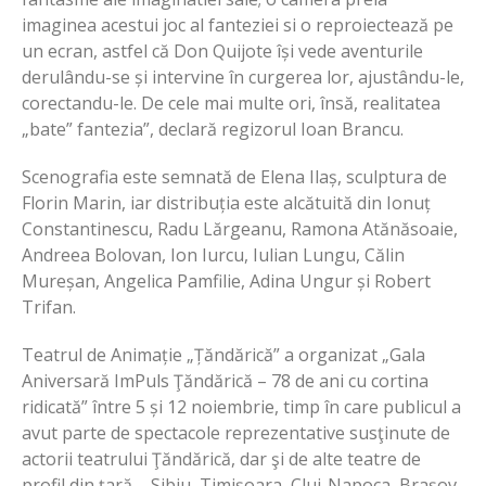
imaginea acestui joc al fanteziei si o reproiectează pe
un ecran, astfel că Don Quijote își vede aventurile
derulându-se și intervine în curgerea lor, ajustându-le,
corectandu-le. De cele mai multe ori, însă, realitatea
„bate” fantezia”, declară regizorul Ioan Brancu.
Scenografia este semnată de Elena Ilaș, sculptura de
Florin Marin, iar distribuția este alcătuită din Ionuț
Constantinescu, Radu Lărgeanu, Ramona Atănăsoaie,
Andreea Bolovan, Ion Iurcu, Iulian Lungu, Călin
Mureșan, Angelica Pamfilie, Adina Ungur și Robert
Trifan.
Teatrul de Animație „Țăndărică” a organizat „Gala
Aniversară ImPuls Ţăndărică – 78 de ani cu cortina
ridicată” între 5 și 12 noiembrie, timp în care publicul a
avut parte de spectacole reprezentative susţinute de
actorii teatrului Ţăndărică, dar şi de alte teatre de
profil din ţară – Sibiu, Timişoara, Cluj-Napoca, Braşov,