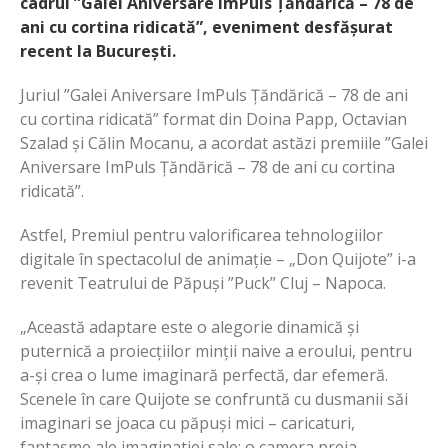
cadrul ”Galei Aniversare ImPuls Țăndărică – 78 de
ani cu cortina ridicată”, eveniment desfășurat
recent la București.
Juriul ”Galei Aniversare ImPuls Țăndărică – 78 de ani
cu cortina ridicată” format din Doina Papp, Octavian
Szalad și Călin Mocanu, a acordat astăzi premiile ”Galei
Aniversare ImPuls Țăndărică – 78 de ani cu cortina
ridicată”.
Astfel, Premiul pentru valorificarea tehnologiilor
digitale în spectacolul de animație – „Don Quijote” i-a
revenit Teatrului de Păpuși ”Puck” Cluj – Napoca.
„Această adaptare este o alegorie dinamică și
puternică a proiecțiilor minții naive a eroului, pentru
a-și crea o lume imaginară perfectă, dar efemeră.
Scenele în care Quijote se confruntă cu dusmanii săi
imaginari se joaca cu păpuși mici – caricaturi,
fantasme ale imaginatiei sale; o camera preia