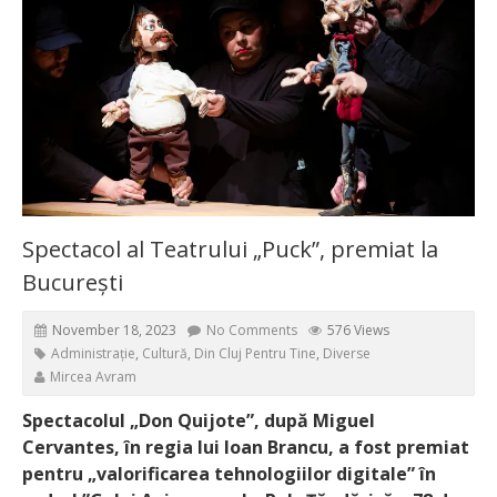
Spectacol al Teatrului „Puck”, premiat la
București
November 18, 2023
No Comments
576 Views
Administrație
,
Cultură
,
Din Cluj Pentru Tine
,
Diverse
Mircea Avram
Spectacolul „Don Quijote”, după Miguel
Cervantes, în regia lui Ioan Brancu, a fost premiat
pentru „valorificarea tehnologiilor digitale” în