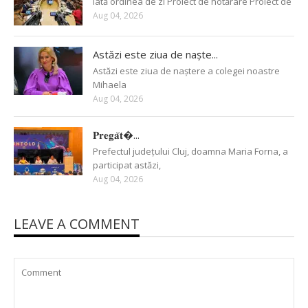
Iată ordinea de zi Proiect de hotărâre Proiect de
Aug 04, 2026
Astăzi este ziua de naște...
Astăzi este ziua de naștere a colegei noastre
Mihaela
Aug 04, 2026
𝐏𝐫𝐞𝐠𝐚̆𝐭�...
Prefectul județului Cluj, doamna Maria Forna, a
participat astăzi,
Aug 04, 2026
LEAVE A COMMENT