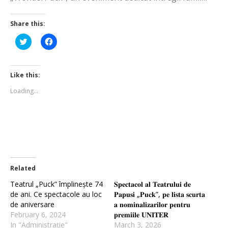
Share this:
Click
Click
to
to
share
share
on
on
Twitter
Facebook
(Opens
(Opens
Like this:
in
in
new
new
Loading...
window)
window)
Related
Teatrul „Puck” împlinește 74
𝐒𝐩𝐞𝐜𝐭𝐚𝐜𝐨𝐥 𝐚𝐥 𝐓𝐞𝐚𝐭𝐫𝐮𝐥𝐮𝐢 𝐝𝐞
de ani. Ce spectacole au loc
𝐏𝐚𝐩𝐮𝐬𝐢 „𝐏𝐮𝐜𝐤”, 𝐩𝐞 𝐥𝐢𝐬𝐭𝐚 𝐬𝐜𝐮𝐫𝐭𝐚
de aniversare
𝐚 𝐧𝐨𝐦𝐢𝐧𝐚𝐥𝐢𝐳𝐚𝐫𝐢𝐥𝐨𝐫 𝐩𝐞𝐧𝐭𝐫𝐮
February 6, 2024
𝐩𝐫𝐞𝐦𝐢𝐢𝐥𝐞 𝐔𝐍𝐈𝐓𝐄𝐑
In "Administrație"
March 3, 2026