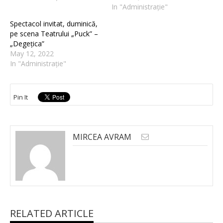
In "Administrație"
Spectacol invitat, duminică,
pe scena Teatrului „Puck” –
„Degețica”
May 12, 2022
In "Administrație"
Pin It
MIRCEA AVRAM
RELATED ARTICLE