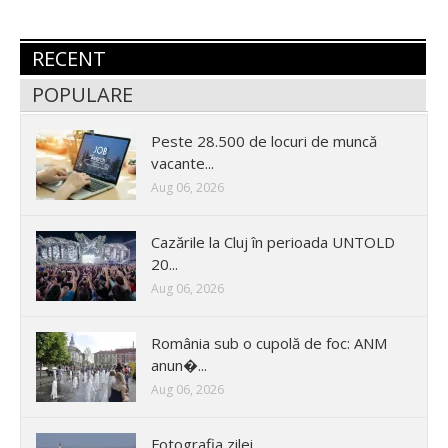
RECENT
POPULARE
Peste 28.500 de locuri de muncă
vacante...
Aug 06, 2026
Cazările la Cluj în perioada UNTOLD
20...
Aug 06, 2026
România sub o cupolă de foc: ANM
anun�...
Aug 06, 2026
Fotografia zilei