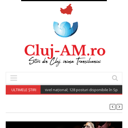
i de muncă vacante la nivel național; 128 posturi disponibile în Spațiul E
ULTIMELE ȘTIRI