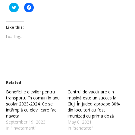
Click
Click
to
to
share
share
on
on
Twitter
Facebook
(Opens
(Opens
Like this:
in
in
new
new
Loading...
window)
window)
Related
Beneficiile elevilor pentru
Centrul de vaccinare din
transportul în comun în anul
mașină este un succes la
școlar 2023-2024. Ce se
Cluj. În județ, aproape 30%
întâmplă cu elevii care fac
din locuitori au fost
naveta
imunizați cu prima ​doză
September 19, 2023
May 8, 2021
In "invatamant"
In "sanatate"