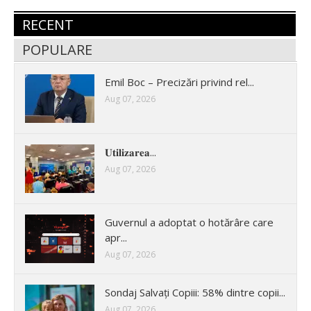
RECENT
POPULARE
Emil Boc – Precizări privind rel...
Aug 07, 2026
𝐔𝐭𝐢𝐥𝐢𝐳𝐚𝐫𝐞𝐚...
Aug 07, 2026
Guvernul a adoptat o hotărâre care
apr...
Aug 07, 2026
Sondaj Salvați Copiii: 58% dintre copii...
Aug 07, 2026