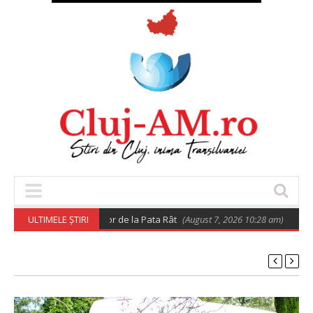
rivind relocarea rromilor de la Pata Rât
ULTIMELE ȘTIRI
(August 7, 2026 10:28 am)
𝐔𝐭𝐢𝐥𝐢𝐳𝐚