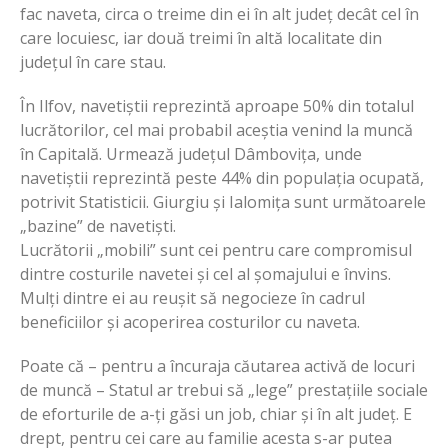
fac naveta, circa o treime din ei în alt județ decât cel în
care locuiesc, iar două treimi în altă localitate din
județul în care stau.
În Ilfov, navetiștii reprezintă aproape 50% din totalul
lucrătorilor, cel mai probabil aceștia venind la muncă
în Capitală. Urmează județul Dâmbovița, unde
navetiștii reprezintă peste 44% din populația ocupată,
potrivit Statisticii. Giurgiu și Ialomița sunt următoarele
„bazine” de navetiști.
Lucrătorii „mobili” sunt cei pentru care compromisul
dintre costurile navetei și cel al șomajului e învins.
Mulți dintre ei au reușit să negocieze în cadrul
beneficiilor și acoperirea costurilor cu naveta.
Poate că – pentru a încuraja căutarea activă de locuri
de muncă – Statul ar trebui să „lege” prestațiile sociale
de eforturile de a-ți găsi un job, chiar și în alt județ. E
drept, pentru cei care au familie acesta s-ar putea