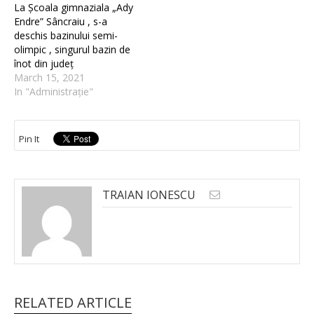
La Școala gimnaziala „Ady
Endre” Sâncraiu , s-a
deschis bazinului semi-
olimpic , singurul bazin de
înot din județ
March 15, 2021
In "Administrație"
Pin It
TRAIAN IONESCU
RELATED ARTICLE