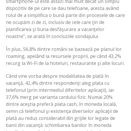
smartphone-ul este astăzi mai mult decât un simplu
dispozitiv de pe care se dau telefoane, acesta având
rolul de a simplifica o bună parte din procesele de care
ne ocupăm zi de zi, inclusiv de cele care ţin de
planificarea şi buna desfăşurare a vacanţelor
noastre”, se arată în concluziile sondajului.
În plus, 56,8% dintre români se bazează pe planul lor
roaming, apelând la resursele proprii, pe când 43,2%
recurg la Wi-Fi de la hoteluri, restaurante şi alte locuri.
Când vine vorba despre modalitatea de plată în
vacanţă, 42,4% dintre respondenţi aleg plata cu
telefonul (prin intermediul diferitelor aplicaţii), iar
37,6% merg pe varianta cardului fizic. Numai 20%
dintre aceştia preferă plata cash, în moneda locală,
semn că telefonul şi existenţa diverselor aplicaţii de
plată au redus considerabil din grijile lor legate de
banii din vacanţă: schimbarea banilor în moneda