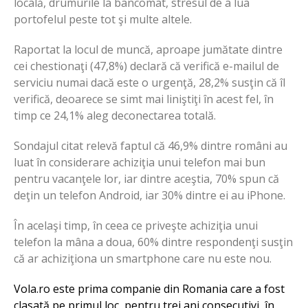
locală, drumurile la bancomat, stresul de a lua
portofelul peste tot şi multe altele.
Raportat la locul de muncă, aproape jumătate dintre
cei chestionaţi (47,8%) declară că verifică e-mailul de
serviciu numai dacă este o urgenţă, 28,2% susţin că îl
verifică, deoarece se simt mai liniştiţi în acest fel, în
timp ce 24,1% aleg deconectarea totală.
Sondajul citat relevă faptul că 46,9% dintre români au
luat în considerare achiziţia unui telefon mai bun
pentru vacanţele lor, iar dintre aceştia, 70% spun că
deţin un telefon Android, iar 30% dintre ei au iPhone.
În acelaşi timp, în ceea ce priveşte achiziţia unui
telefon la mâna a doua, 60% dintre respondenţi susţin
că ar achiziţiona un smartphone care nu este nou.
Vola.ro este prima companie din Romania care a fost
clasată pe primul loc, pentru trei ani consecutivi, în