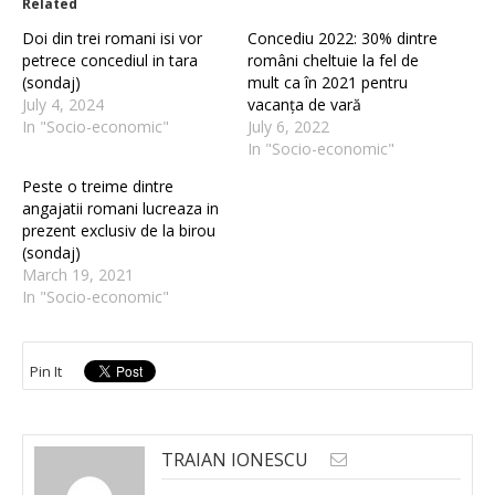
Related
Doi din trei romani isi vor
Concediu 2022: 30% dintre
petrece concediul in tara
români cheltuie la fel de
(sondaj)
mult ca în 2021 pentru
July 4, 2024
vacanța de vară
In "Socio-economic"
July 6, 2022
In "Socio-economic"
Peste o treime dintre
angajatii romani lucreaza in
prezent exclusiv de la birou
(sondaj)
March 19, 2021
In "Socio-economic"
Pin It
TRAIAN IONESCU