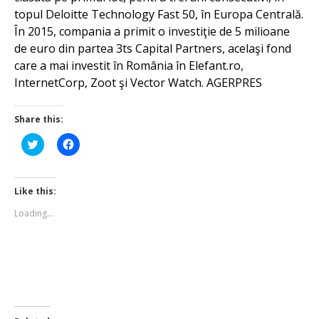
topul Deloitte Technology Fast 50, în Europa Centrală.
În 2015, compania a primit o investiţie de 5 milioane
de euro din partea 3ts Capital Partners, acelaşi fond
care a mai investit în România în Elefant.ro,
InternetCorp, Zoot şi Vector Watch. AGERPRES
Share this:
Click
Click
to
to
share
share
on
on
Twitter
Facebook
(Opens
(Opens
Like this:
in
in
new
new
Loading...
window)
window)