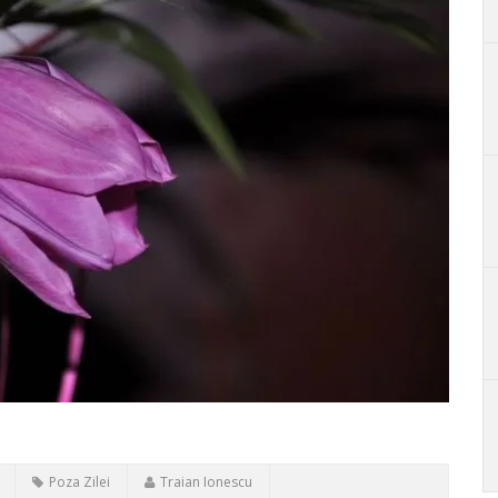
Poza Zilei
Traian Ionescu