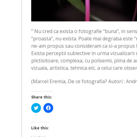
” Nu cred ca exista o fotografie “buna”, in sens
“proasta”, nu exista. Poate mai degraba este “r
ne-am propus sau consideram ca si-a propus fo
Exista perceptii subiective in urma vizualizarii
plictisitoare, complexa, cu polisemii, plina de 
vizuala, artistica, tehnica etc. a celui care obse
(Marcel Eremia, De ce fotografia? Autori : Andr
Share this:
Click
Click
to
to
share
share
on
on
Twitter
Facebook
(Opens
(Opens
Like this:
in
in
new
new