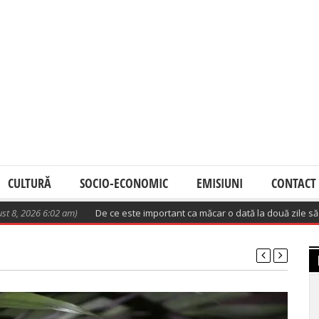
CULTURĂ
SOCIO-ECONOMIC
EMISIUNI
CONTACT
026 6:02 am)
De ce este important ca măcar o dată la două zile să avem o