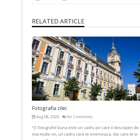
RELATED ARTICLE
Fotografia zilei
Aug 08, 2026
No Comments
“O fotografie buna este un cadru pe care il descoperi de
mai multe ori, un cadru care te enerveaza, dar care te si