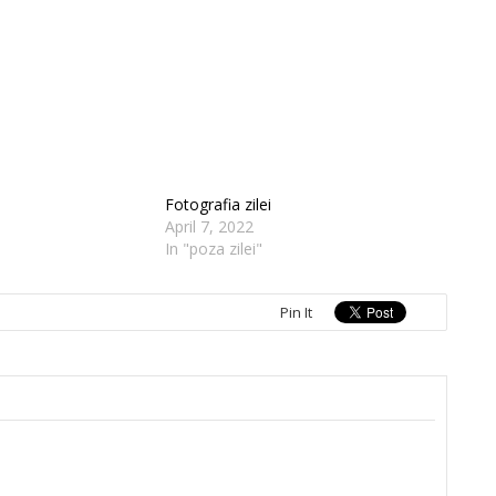
Fotografia zilei
April 7, 2022
In "poza zilei"
Pin It