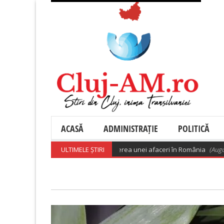
ACASĂ
ADMINISTRAȚIE
POLITICĂ
a 200.000 de euro pentru deschiderea unei afaceri în România
ULTIMELE ȘTIRI
(August 8, 2