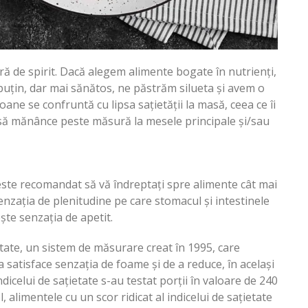
ră de spirit. Dacă alegem alimente bogate în nutrienți,
puțin, dar mai sănătos, ne păstrăm silueta și avem o
ane se confruntă cu lipsa sațietății la masă, ceea ce îi
ă mănânce peste măsură la mesele principale și/sau
este recomandat să vă îndreptați spre alimente cât mai
senzația de plenitudine pe care stomacul și intestinele
ește senzația de apetit.
etate, un sistem de măsurare creat în 1995, care
 satisface senzația de foame și de a reduce, în același
dicelui de sațietate s-au testat porții în valoare de 240
el, alimentele cu un scor ridicat al indicelui de sațietate