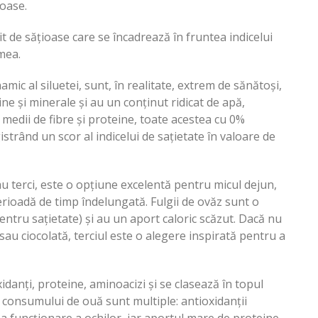
ioase.
 de sățioase care se încadrează în fruntea indicelui
amea.
namic al siluetei, sunt, în realitate, extrem de sănătoși,
mine și minerale și au un conținut ridicat de apă,
 medii de fibre și proteine, toate acestea cu 0%
egistrând un scor al indicelui de sațietate în valoare de
u terci, este o opțiune excelentă pentru micul dejun,
rioadă de timp îndelungată. Fulgii de ovăz sunt o
ntru sațietate) și au un aport caloric scăzut. Dacă nu
sau ciocolată, terciul este o alegere inspirată pentru a
danți, proteine, aminoacizi și se clasează în topul
le consumului de ouă sunt multiple: antioxidanții