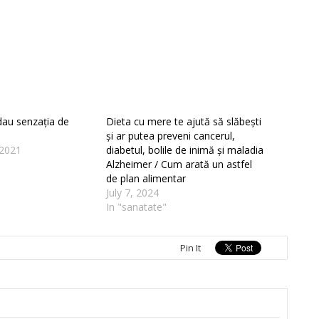
dau senzația de
Dieta cu mere te ajută să slăbești
și ar putea preveni cancerul,
2021
diabetul, bolile de inimă și maladia
Alzheimer / Cum arată un astfel
de plan alimentar
July 7, 2024
In "sanatate"
Pin It