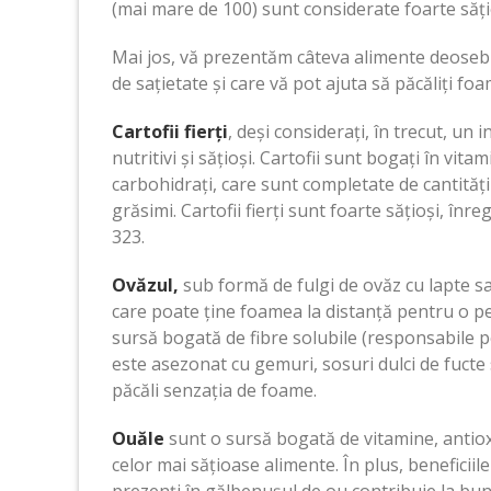
(mai mare de 100) sunt considerate foarte săț
Mai jos, vă prezentăm câteva alimente deosebit
de sațietate și care vă pot ajuta să păcăliți fo
Cartofii fierți
, deși considerați, în trecut, un i
nutritivi și sățioși. Cartofii sunt bogați în vita
carbohidrați, care sunt completate de cantități
grăsimi. Cartofii fierți sunt foarte sățioși, înr
323.
Ovăzul,
sub formă de fulgi de ovăz cu lapte sa
care poate ține foamea la distanță pentru o pe
sursă bogată de fibre solubile (responsabile pe
este asezonat cu gemuri, sosuri dulci de fucte 
păcăli senzația de foame.
Ouăle
sunt o sursă bogată de vitamine, antioxi
celor mai sățioase alimente. În plus, beneficii