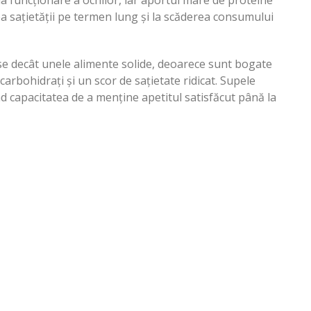
a funcționare a ochilor, iar aportul mare de proteine
a sațietății pe termen lung și la scăderea consumului
ase decât unele alimente solide, deoarece sunt bogate
carbohidrați și un scor de sațietate ridicat. Supele
d capacitatea de a menține apetitul satisfăcut până la