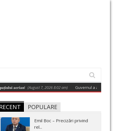
𝐚𝐞𝐫𝐢𝐚𝐧!
(August 7, 2026 8:02 am)
Guvernul a adoptat o hotărâre care apro
RECENT
POPULARE
Emil Boc – Precizări privind
rel...