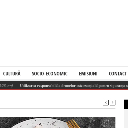
CULTURĂ
SOCIO-ECONOMIC
EMISIUNI
CONTACT
𝐔𝐭𝐢𝐥𝐢𝐳𝐚𝐫𝐞𝐚 𝐫𝐞𝐬𝐩𝐨𝐧𝐬𝐚𝐛𝐢𝐥𝐚̆ 𝐚 𝐝𝐫𝐨𝐧𝐞𝐥𝐨𝐫 𝐞𝐬𝐭𝐞 𝐞𝐬𝐞𝐧𝐭̦𝐢𝐚𝐥𝐚̆ 𝐩𝐞𝐧𝐭𝐫𝐮 𝐬𝐢𝐠𝐮𝐫𝐚𝐧𝐭̦𝐚 𝐬𝐩𝐚𝐭̦𝐢𝐮𝐥𝐮𝐢 