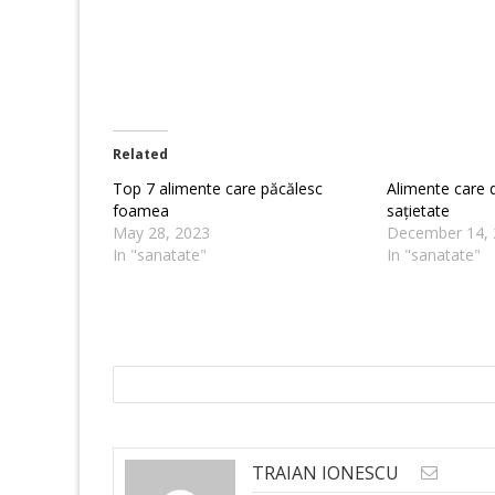
Related
Top 7 alimente care păcălesc
Alimente care 
foamea
sațietate
May 28, 2023
December 14, 
In "sanatate"
In "sanatate"
TRAIAN IONESCU