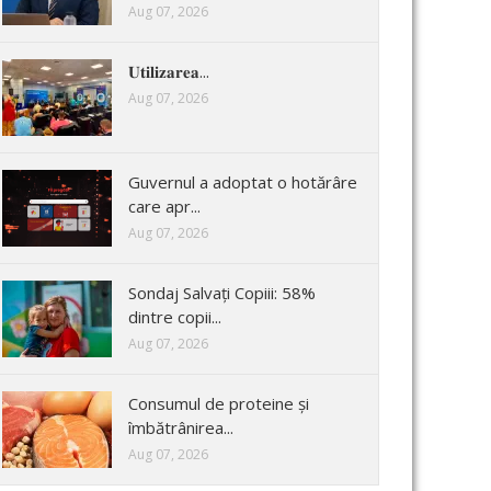
Aug 07, 2026
𝐔𝐭𝐢𝐥𝐢𝐳𝐚𝐫𝐞𝐚...
Aug 07, 2026
Guvernul a adoptat o hotărâre
care apr...
Aug 07, 2026
Sondaj Salvați Copiii: 58%
dintre copii...
Aug 07, 2026
Consumul de proteine și
îmbătrânirea...
Aug 07, 2026