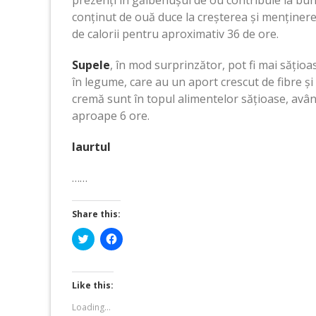
prezenți în gălbenușul de ou contribuie la bun
conținut de ouă duce la creșterea și menținere
de calorii pentru aproximativ 36 de ore.
Supele
, în mod surprinzător, pot fi mai sățio
în legume, care au un aport crescut de fibre și 
cremă sunt în topul alimentelor sățioase, avân
aproape 6 ore.
Iaurtul
……
Share this:
Click
Click
to
to
share
share
on
on
Twitter
Facebook
(Opens
(Opens
Like this:
in
in
new
new
Loading...
window)
window)