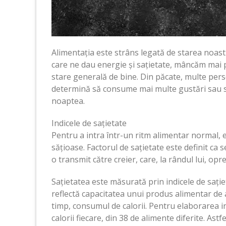
Alimentația este strâns legată de starea noast
care ne dau energie și sațietate, mâncăm mai 
stare generală de bine. Din păcate, multe perso
determină să consume mai multe gustări sau s
noaptea.
Indicele de sațietate
Pentru a intra într-un ritm alimentar normal, 
sățioase. Factorul de sațietate este definit ca 
o transmit către creier, care, la rândul lui, opr
Sațietatea este măsurată prin indicele de sați
reflectă capacitatea unui produs alimentar de a
timp, consumul de calorii. Pentru elaborarea in
calorii fiecare, din 38 de alimente diferite. Astf