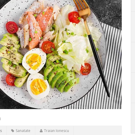
a
s
Sanatate
Traian Ionescu