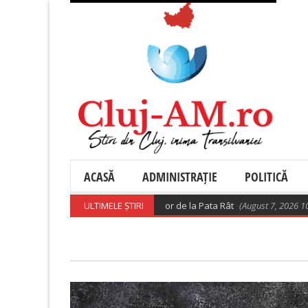
ACASĂ
ADMINISTRAȚIE
POLITICĂ
Precizări privind relocarea rromilor de la Pata Rât
ULTIMELE ȘTIRI
(August 7, 2026 10:28 am)