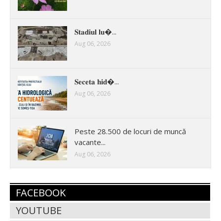
𝐒𝐭𝐚𝐝𝐢𝐮𝐥 𝐥𝐮�...
Aug 06, 2026
𝐒𝐞𝐜𝐞𝐭𝐚 𝐡𝐢𝐝�...
Aug 06, 2026
Peste 28.500 de locuri de muncă
vacante...
Aug 06, 2026
FACEBOOK
YOUTUBE