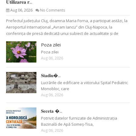
𝐔𝐭𝐢𝐥𝐢𝐳𝐚𝐫𝐞𝐚 𝐫...
Aug 06, 2026
No Comments
Prefectul județului Cluj, doamna Maria Forna, a participat astăzi, la
Aeroportul Internațional „Avram Iancu” din Cluj-Napoca, la
conferința de presă dedicată unui subiect de actualitate și de
Poza zilei
Poza zilei
Aug 06, 2026
𝐒𝐭𝐚𝐝𝐢𝐮�...
Lucrările de edificare a viitorului Spital Pediatric
Monobloc, care
Aug 06, 2026
𝐒𝐞𝐜𝐞𝐭𝐚 �...
Potrivit datelor furnizate de Administrația
Bazinală de Apă Someș-Tisa,
Aug 06, 2026