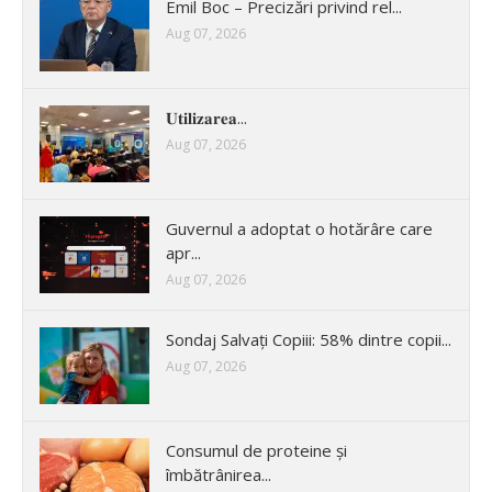
Emil Boc – Precizări privind rel...
Aug 07, 2026
𝐔𝐭𝐢𝐥𝐢𝐳𝐚𝐫𝐞𝐚...
Aug 07, 2026
Guvernul a adoptat o hotărâre care
apr...
Aug 07, 2026
Sondaj Salvați Copiii: 58% dintre copii...
Aug 07, 2026
Consumul de proteine și
îmbătrânirea...