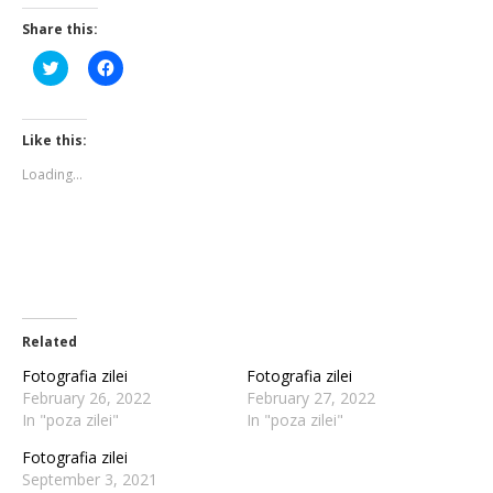
Share this:
Click
Click
to
to
share
share
on
on
Twitter
Facebook
(Opens
(Opens
Like this:
in
in
new
new
Loading...
window)
window)
Related
Fotografia zilei
Fotografia zilei
February 26, 2022
February 27, 2022
In "poza zilei"
In "poza zilei"
Fotografia zilei
September 3, 2021