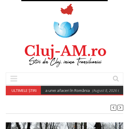
 euro pentru deschiderea unei afaceri în România
ULTIMELE ȘTIRI
(August 8, 2026 6:02 am)