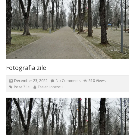
Fotografia zilei
December 23, 2022
No Comments
510 Views
Poza Zilei
Traian Ionescu