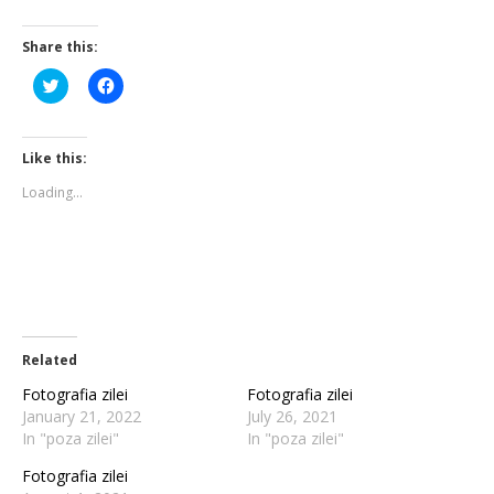
Share this:
Click
Click
to
to
share
share
on
on
Twitter
Facebook
(Opens
(Opens
Like this:
in
in
new
new
Loading...
window)
window)
Related
Fotografia zilei
Fotografia zilei
January 21, 2022
July 26, 2021
In "poza zilei"
In "poza zilei"
Fotografia zilei