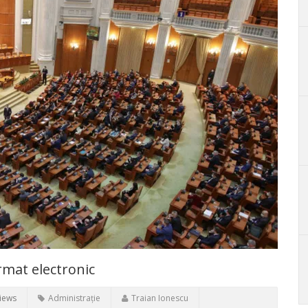
ormat electronic
iews
Administrație
Traian Ionescu