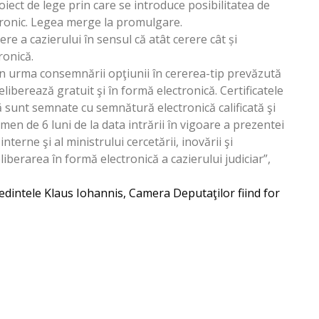
iect de lege prin care se introduce posibilitatea de
ectronic. Legea merge la promulgare.
re a cazierului în sensul că atât cerere cât și
ronică.
, în urma consemnării opţiunii în cererea-tip prevăzută
se eliberează gratuit şi în formă electronică. Certificatele
că sunt semnate cu semnătură electronică calificată şi
rmen de 6 luni de la data intrării în vigoare a prezentei
nterne şi al ministrului cercetării, inovării şi
eliberarea în formă electronică a cazierului judiciar”,
edintele Klaus Iohannis, Camera Deputaţilor fiind for