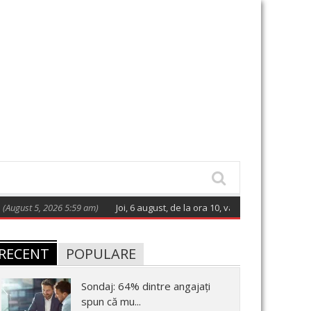
 5, 2026 5:59 am)
Joi, 6 august, de la ora 10, va avea loc ședința ordinară 
RECENT
POPULARE
Sondaj: 64% dintre angajați
spun că mu...