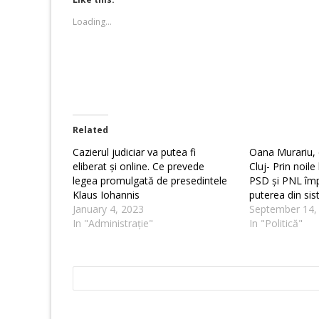
in
in
new
new
Loading...
window)
window)
Related
Cazierul judiciar va putea fi
Oana Murariu,
eliberat și online. Ce prevede
Cluj- Prin noile l
legea promulgată de presedintele
PSD și PNL împ
Klaus Iohannis
puterea din sis
January 4, 2023
September 14,
In "Administrație"
In "Politică"