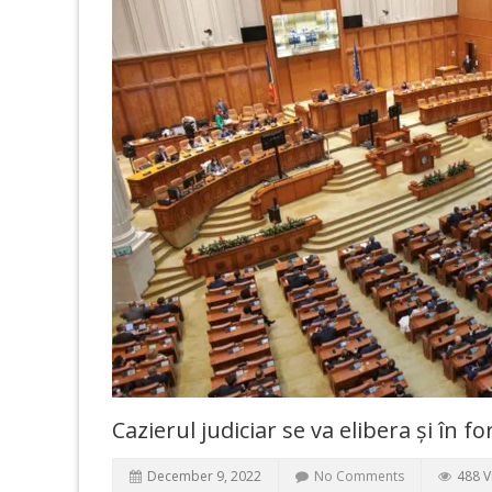
Cazierul judiciar se va elibera și în f
December 9, 2022
No Comments
488 V