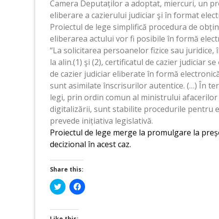
Camera Deputaților a adoptat, miercuri, un pro
eliberare a cazierului judiciar şi în format el
Proiectul de lege simplifică procedura de obține
eliberarea actului vor fi posibile în formă elect
“La solicitarea persoanelor fizice sau juridice
la alin.(1) şi (2), certificatul de cazier judiciar 
de cazier judiciar eliberate în formă electroni
sunt asimilate înscrisurilor autentice. (…) În te
legi, prin ordin comun al ministrului afacerilor i
digitalizării, sunt stabilite procedurile pentru 
prevede inițiativa legislativă.
Proiectul de lege merge la promulgare la preș
decizional în acest caz.
Share this:
Click
Click
to
to
share
share
on
on
Twitter
Facebook
(Opens
(Opens
Like this: