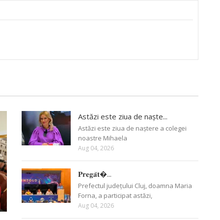
Astăzi este ziua de naște...
Astăzi este ziua de naștere a colegei
noastre Mihaela
Aug 04, 2026
𝐏𝐫𝐞𝐠𝐚̆𝐭�...
Prefectul județului Cluj, doamna Maria
Forna, a participat astăzi,
Aug 04, 2026