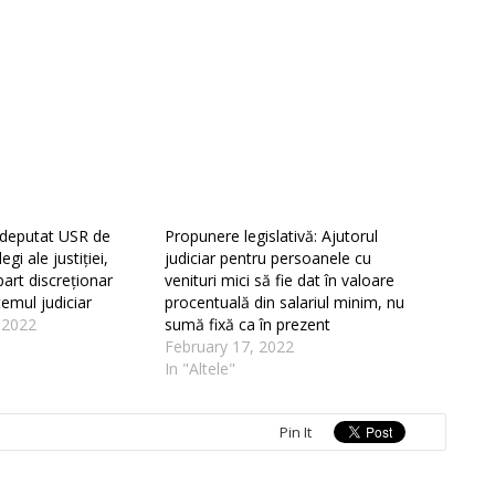
 deputat USR de
Propunere legislativă: Ajutorul
egi ale justiției,
judiciar pentru persoanele cu
art discreționar
venituri mici să fie dat în valoare
temul judiciar
procentuală din salariul minim, nu
 2022
sumă fixă ca în prezent
February 17, 2022
In "Altele"
Pin It