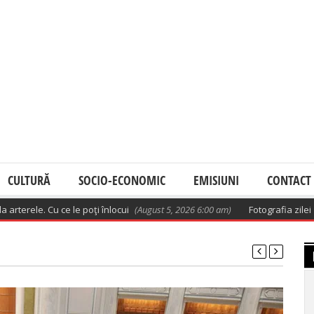
CULTURĂ
SOCIO-ECONOMIC
EMISIUNI
CONTACT
e. Cu ce le poţi înlocui
(August 5, 2026 6:00 am)
Fotografia zilei
(August