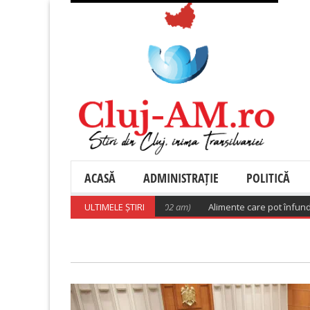
ACASĂ
ADMINISTRAȚIE
POLITICĂ
 pentru viitor
(August 5, 2026 6:02 am)
ULTIMELE ȘTIRI
Alimente care pot înfunda arterel