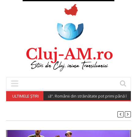
pora Investește Acasă”. Românii din străinătate pot primi până la 200.00
ULTIMELE ȘTIRI