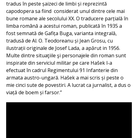
tradus în peste șaizeci de limbi și reprezintă
capodopera sa fiind considerat unul dintre cele mai
bune romane ale secolului XX. O traducere parțială în
limba română a acestui roman, publicată în 1935 a
fost semnată de Gafița Buga, varianta integrală,
tradusă de Al. O. Teodoreanu și Jean Grosu, cu
ilustrații originale de Josef Lada, a apărut in 1956.
Multe dintre situaţiile şi personajele din roman sunt
inspirate din serviciul militar pe care Hašek l-a
efectuat în cadrul Regimentului 91 Infanterie din
armata austro-ungară. Hašek a mai scris și peste o
mie cinci sute de povestiri. A lucrat ca jurnalist, a dus o
viață de boem și farsor.”