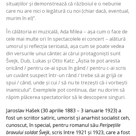
situațiilor și demonstrează că războiul e o nebunie
care nu are nici o legătură cu noi (chiar dacă, eventual,
murim în el)”.
În călătoria ei muzicală, Ada Milea – așa cum o face de
cele mai multe ori în spectacolele ei concert – alătură
umorul și reflecția serioasă, așa cum se poate vedea
din versurile unui cântec ai cărui protagoniști sunt
Švejk, Dub, Lukas și Otto Katz: „Ăștia te pot aresta
oricând / pentru ce-ai spus în gând / pentru c-ai scris
un cuvânt suspect într-un rând / trebe să ai grijă ce
spui / când, unde și cui / să nu te trezești că-i vorbești
inamicului”. Exemplele pot continua, dar nu dorim să
răpim plăcerea spectatorilor să le descopere singuri.
Jaroslav Hašek (30 aprilie 1883 – 3 ianuarie 1923) a
fost un scriitor satiric, umorist și anarhist socialist ceh,
cunoscut, în special, pentru romanul său
Peripețiile
bravului soldat Švejk
, scris între 1921 și 1923, care a fost