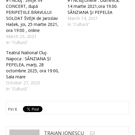
#TNCluj : ŠVEJK IN
#TNCluj.Online : Duminica,
CONCERT, după
14 martie 2021,ora 19.00.
PERIPEȚIILE BRAVULUI
SÂNZIANA ŞI PEPELEA
SOLDAT ŠVEJK de Jaroslav
March 14, 2021
Hašek, joi, 25 martie 2021,
In "Cultură"
ora 19:00 , online
March 23, 2021
In "Cultură"
Teatrul National Cluj-
Napoca : SÂNZIANA ȘI
PEPELEA, marţi, 28
octombrie 2025, ora 19:00,
Sala mare
October 27, 2025
In "Cultură"
Pin It
TRAIAN IONESCU