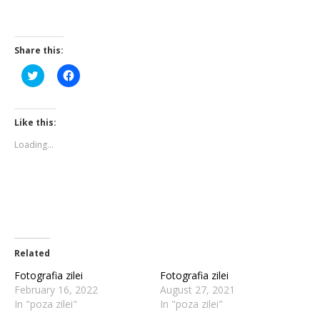
Share this:
Click
Click
to
to
share
share
on
on
Twitter
Facebook
(Opens
(Opens
Like this:
in
in
new
new
Loading...
window)
window)
Related
Fotografia zilei
Fotografia zilei
February 16, 2022
August 27, 2021
In "poza zilei"
In "poza zilei"