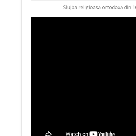
Slujba religioasă ortodoxă din 