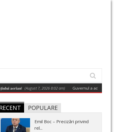
𝐚𝐞𝐫𝐢𝐚𝐧!
(August 7, 2026 8:02 am)
Guvernul a adoptat o hotărâre care apro
RECENT
POPULARE
Emil Boc – Precizări privind
rel...