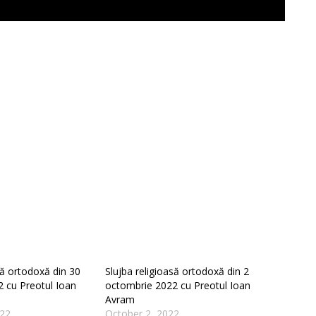
să ortodoxă din 30
Slujba religioasă ortodoxă din 2
 cu Preotul Ioan
octombrie 2022 cu Preotul Ioan
Avram
022
October 2, 2022