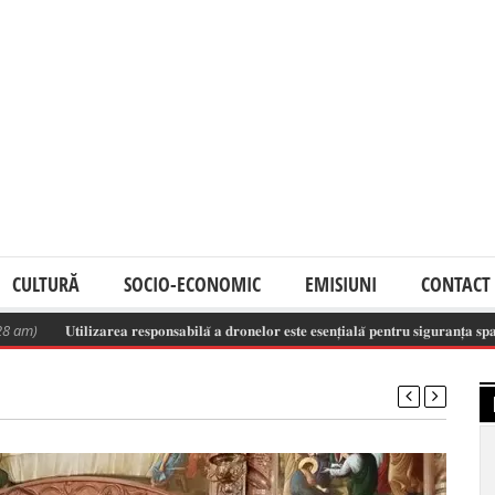
CULTURĂ
SOCIO-ECONOMIC
EMISIUNI
CONTACT
𝐔𝐭𝐢𝐥𝐢𝐳𝐚𝐫𝐞𝐚 𝐫𝐞𝐬𝐩𝐨𝐧𝐬𝐚𝐛𝐢𝐥𝐚̆ 𝐚 𝐝𝐫𝐨𝐧𝐞𝐥𝐨𝐫 𝐞𝐬𝐭𝐞 𝐞𝐬𝐞𝐧𝐭̦𝐢𝐚𝐥𝐚̆ 𝐩𝐞𝐧𝐭𝐫𝐮 𝐬𝐢𝐠𝐮𝐫𝐚𝐧𝐭̦𝐚 𝐬𝐩𝐚𝐭̦𝐢𝐮𝐥𝐮𝐢 