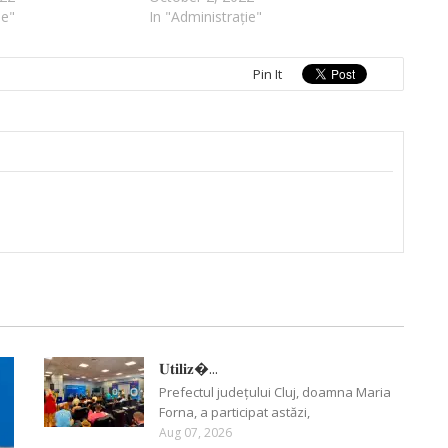
ie"
In "Administrație"
Pin It
𝐔𝐭𝐢𝐥𝐢𝐳�...
Prefectul județului Cluj, doamna Maria
Forna, a participat astăzi,
Aug 07, 2026