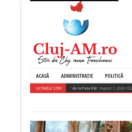
ACASĂ
ADMINISTRAȚIE
POLITICĂ
recizări privind relocarea rromilor de la Pata Rât
ULTIMELE ȘTIRI
(August 7, 2026 10:28 am)