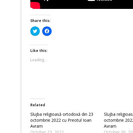
Share this:
Click
Click
to
to
share
share
on
on
Twitter
Facebook
(Opens
(Opens
Like this:
in
in
new
new
Loading...
window)
window)
Related
Slujba religioasă ortodoxă din 23
Slujba religioa
octombrie 2022 cu Preotul Ioan
octombrie 2022
Avram
Avram
October 23, 2022
October 30, 2