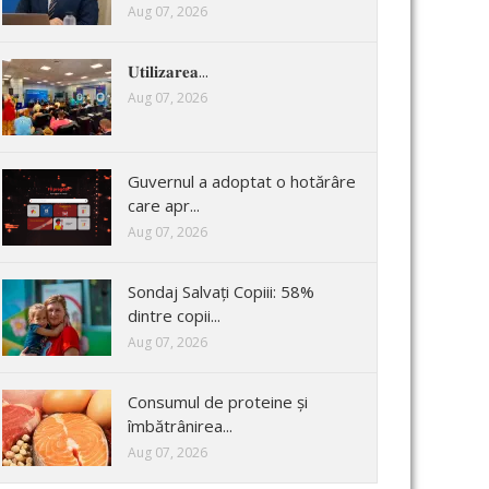
Aug 07, 2026
𝐔𝐭𝐢𝐥𝐢𝐳𝐚𝐫𝐞𝐚...
Aug 07, 2026
Guvernul a adoptat o hotărâre
care apr...
Aug 07, 2026
Sondaj Salvați Copiii: 58%
dintre copii...
Aug 07, 2026
Consumul de proteine și
îmbătrânirea...
Aug 07, 2026