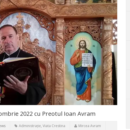
ctombrie 2022 cu Preotul Ioan Avram
iews
Administrație
,
Viata Crestina
Mircea Avram