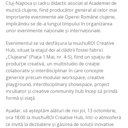
Cluj-Napoca și cadru didactic asociat al Academiei de
muzică clujene, fiind producător general al celor mai
importante evenimente ale Operei Române clujene,
implicându-se de-a lungul timpului în organizarea
unor evenimente naționale și internaționale.
Evenimentul se va desfășura la mushuROI Creative
Hub, situat la etajul doi al clădirii fostei fabrici
„Clujeana” (Piața 1 Mai, nr. 4-5), fiind un spaţiu de
producţie creativă, un multistudio de creație
colaborativ și interdisciplinar în care concepte
generice precum modular workspace, creative
playground, interdisciplinary showspace, project
incubator și creative community hub încep să prindă
formă și viaţă.
Așadar, vă așteptăm alături de noi joi, 13 octombrie,
ora 18:00 la mushuROI Creative Hub, într-o atmosferă
ce invită la dezbatere și găsirea de soluții inovative