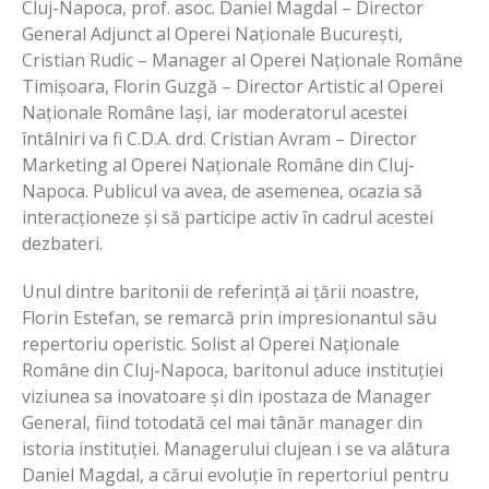
Cluj-Napoca, prof. asoc. Daniel Magdal – Director
General Adjunct al Operei Naționale București,
Cristian Rudic – Manager al Operei Naționale Române
Timișoara, Florin Guzgă – Director Artistic al Operei
Naționale Române Iași, iar moderatorul acestei
întâlniri va fi C.D.A. drd. Cristian Avram – Director
Marketing al Operei Naționale Române din Cluj-
Napoca. Publicul va avea, de asemenea, ocazia să
interacționeze și să participe activ în cadrul acestei
dezbateri.
Unul dintre baritonii de referință ai țării noastre,
Florin Estefan, se remarcă prin impresionantul său
repertoriu operistic. Solist al Operei Naționale
Române din Cluj-Napoca, baritonul aduce instituției
viziunea sa inovatoare și din ipostaza de Manager
General, fiind totodată cel mai tânăr manager din
istoria instituției. Managerului clujean i se va alătura
Daniel Magdal, a cărui evoluție în repertoriul pentru