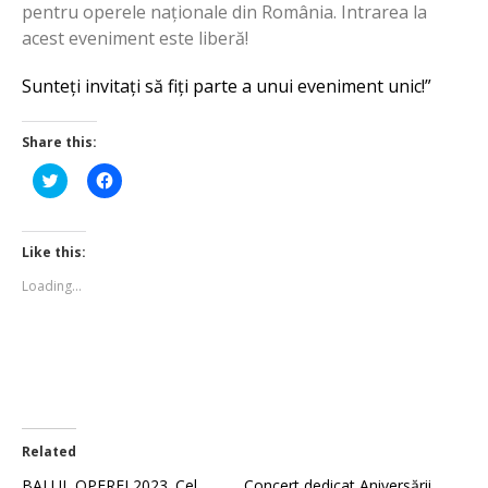
pentru operele naționale din România. Intrarea la
acest eveniment este liberă!
Sunteți invitați să fiți parte a unui eveniment unic!”
Share this:
Click
Click
to
to
share
share
on
on
Twitter
Facebook
(Opens
(Opens
Like this:
in
in
new
new
Loading...
window)
window)
Related
BALUL OPEREI 2023 .Cel
Concert dedicat Aniversării