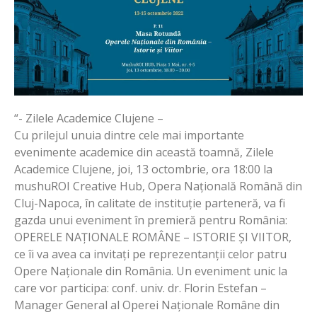
“- Zilele Academice Clujene –
Cu prilejul unuia dintre cele mai importante
evenimente academice din această toamnă, Zilele
Academice Clujene, joi, 13 octombrie, ora 18:00 la
mushuROI Creative Hub, Opera Națională Română din
Cluj-Napoca, în calitate de instituție parteneră, va fi
gazda unui eveniment în premieră pentru România:
OPERELE NAȚIONALE ROMÂNE – ISTORIE ȘI VIITOR,
ce îi va avea ca invitați pe reprezentanții celor patru
Opere Naționale din România. Un eveniment unic la
care vor participa: conf. univ. dr. Florin Estefan –
Manager General al Operei Naționale Române din