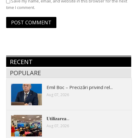
Save my name, email, and website in this browser for the next
time I comment.
RECENT
POPULARE
Emil Boc – Precizări privind rel...
Aug 07, 2026
𝐔𝐭𝐢𝐥𝐢𝐳𝐚𝐫𝐞𝐚...
Aug 07, 2026