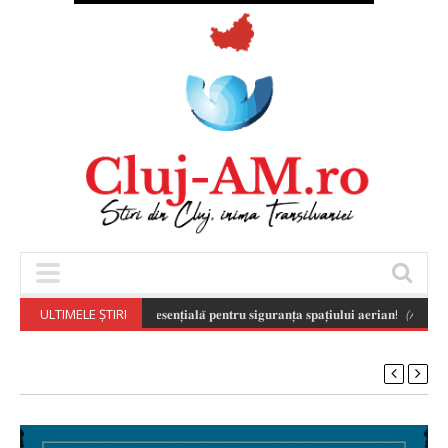
𝐬𝐚𝐛𝐢𝐥𝐚̆ 𝐚 𝐝𝐫𝐨𝐧𝐞𝐥𝐨𝐫 𝐞𝐬𝐭𝐞 𝐞𝐬𝐞𝐧𝐭̦𝐢𝐚𝐥𝐚̆ 𝐩𝐞𝐧𝐭𝐫𝐮 𝐬𝐢𝐠𝐮𝐫𝐚𝐧𝐭̦𝐚 𝐬𝐩𝐚𝐭̦𝐢𝐮𝐥𝐮𝐢 𝐚𝐞𝐫𝐢𝐚𝐧!
ULTIMELE ȘTIRI
(August 7, 2