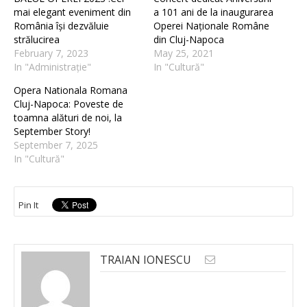
mai elegant eveniment din
a 101 ani de la inaugurarea
România își dezvăluie
Operei Naționale Române
strălucirea
din Cluj-Napoca
February 7, 2023
May 25, 2021
In "Administrație"
In "Cultură"
Opera Nationala Romana
Cluj-Napoca: Poveste de
toamna alături de noi, la
September Story!
September 7, 2025
In "Cultură"
Pin It
TRAIAN IONESCU