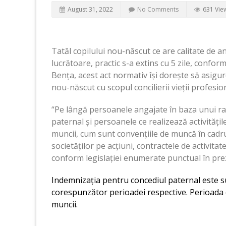
August 31, 2022
No Comments
631 Vie
Tatăl copilului nou-născut ce are calitate de a
lucrătoare, practic s-a extins cu 5 zile, confor
Bența, acest act normativ își dorește să asigure 
nou-născut cu scopul concilierii vieții profesion
“Pe lângă persoanele angajate în baza unui ra
paternal și persoanele ce realizează activități
muncii, cum sunt convențiile de muncă în cadru
societăților pe acțiuni, contractele de activi
conform legislației enumerate punctual în pr
Indemnizația pentru concediul paternal este su
corespunzător perioadei respective. Perioada 
muncii.