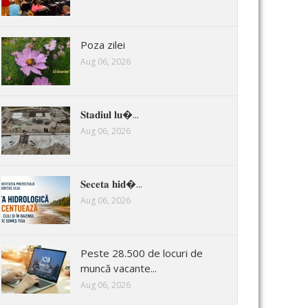
Poza zilei
Aug 06, 2026
𝐒𝐭𝐚𝐝𝐢𝐮𝐥 𝐥𝐮�...
Aug 06, 2026
𝐒𝐞𝐜𝐞𝐭𝐚 𝐡𝐢𝐝�...
Aug 06, 2026
Peste 28.500 de locuri de
muncă vacante...
Aug 06, 2026