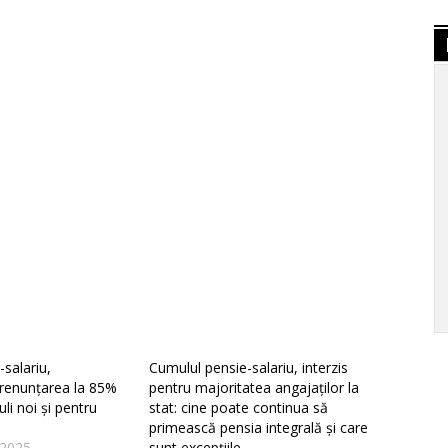
salariu,
Cumulul pensie-salariu, interzis
 renunțarea la 85%
pentru majoritatea angajaților la
li noi și pentru
stat: cine poate continua să
.
primească pensia integrală și care
 2025
sunt excepțiile