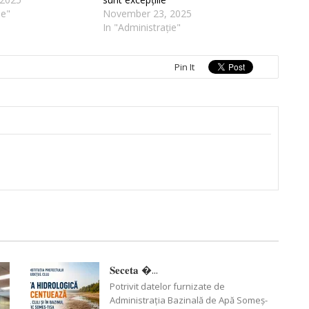
ie"
November 23, 2025
In "Administrație"
Pin It
𝐒𝐞𝐜𝐞𝐭𝐚 �...
Potrivit datelor furnizate de
Administrația Bazinală de Apă Someș-