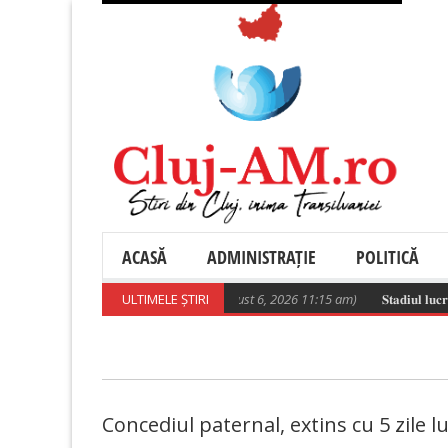
ACASĂ
ADMINISTRAȚIE
POLITICĂ
Poza zilei
ULTIMELE ȘTIRI
(August 6, 2026 11:15 am)
𝐒𝐭𝐚𝐝𝐢𝐮𝐥 𝐥𝐮𝐜𝐫𝐚̆𝐫𝐢𝐥
Concediul paternal, extins cu 5 zile lu