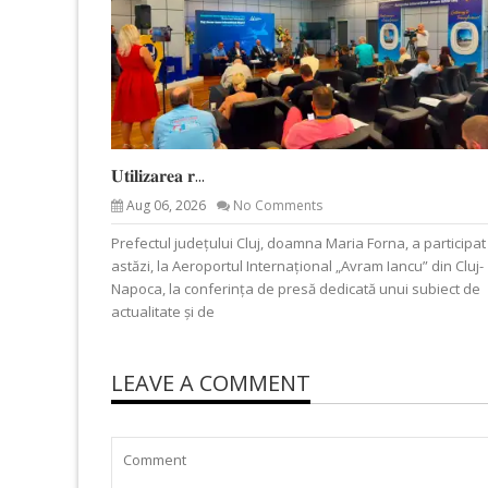
𝐔𝐭𝐢𝐥𝐢𝐳𝐚𝐫𝐞𝐚 𝐫...
Aug 06, 2026
No Comments
Prefectul județului Cluj, doamna Maria Forna, a participat
astăzi, la Aeroportul Internațional „Avram Iancu” din Cluj-
Napoca, la conferința de presă dedicată unui subiect de
actualitate și de
LEAVE A COMMENT