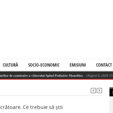
CULTURĂ
SOCIO-ECONOMIC
EMISIUNI
CONTACT
𝐨𝐫 𝐝𝐞 𝐜𝐨𝐧𝐬𝐭𝐫𝐮𝐢𝐫𝐞 𝐚 𝐯𝐢𝐢𝐭𝐨𝐫𝐮𝐥𝐮𝐢 𝐒𝐩𝐢𝐭𝐚𝐥 𝐏𝐞𝐝𝐢𝐚𝐭𝐫𝐢𝐜 𝐌𝐨𝐧𝐨𝐛𝐥𝐨𝐜 .
(August 6, 2026 11:13 a
crătoare. Ce trebuie să știi