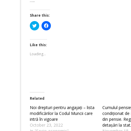
…..
Share this:
Click
Click
to
to
share
share
on
on
Twitter
Facebook
(Opens
(Opens
Like this:
in
in
new
new
Loading...
window)
window)
Related
Noi drepturi pentru angajați – lista
Cumulul pensie-
modificărilor la Codul Muncii care
condiționat de
intră în vigoare
din pensie. Regu
October 23, 2022
detașări la stat
In "Socio-economic"
November 18,