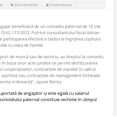
ws
Socio-Economic
Traian Ionescu
ngajat beneficiază de un concediu paternal de 10 zile
m OUG 117/2022. Potrivit consultantului fiscal Adrian
participarea efectivă a tatălui la îngrijirea copilului
ale cu viața de familie.
port de muncă sau de serviciu, au dreptul la concediu
le în baza unor acte juridice ce permit desfășurarea
l cooperativelor, contractele de mandat în cadrul
tate sportivă sau contractele de management încheiate
ezenta ordonanță”, spune Bența.
portată de angajator și este egală cu salariul
concediului paternal constituie vechime în câmpul