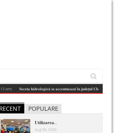
m)
𝐒𝐞𝐜𝐞𝐭𝐚 𝐡𝐢𝐝𝐫𝐨𝐥𝐨𝐠𝐢𝐜𝐚̆ 𝐬𝐞 𝐚𝐜𝐜𝐞𝐧𝐭𝐮𝐞𝐚𝐳𝐚̆ 𝐢̂𝐧 𝐣𝐮𝐝𝐞𝐭̦𝐮𝐥 𝐂𝐥𝐮𝐣 𝐬̦𝐢 𝐢̂𝐧 𝐛𝐚𝐳𝐢𝐧𝐮𝐥 𝐡𝐢𝐝𝐫𝐨𝐠𝐫𝐚𝐟
RECENT
POPULARE
𝐔𝐭𝐢𝐥𝐢𝐳𝐚𝐫𝐞𝐚...
Aug 06, 2026