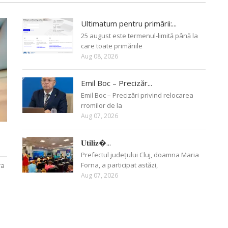
Ultimatum pentru primării:...
25 august este termenul-limită până la
care toate primăriile
Aug 08, 2026
Emil Boc – Precizăr...
Emil Boc – Precizări privind relocarea
rromilor de la
Aug 07, 2026
𝐔𝐭𝐢𝐥𝐢𝐳�...
Prefectul județului Cluj, doamna Maria
Forna, a participat astăzi,
ra
Aug 07, 2026