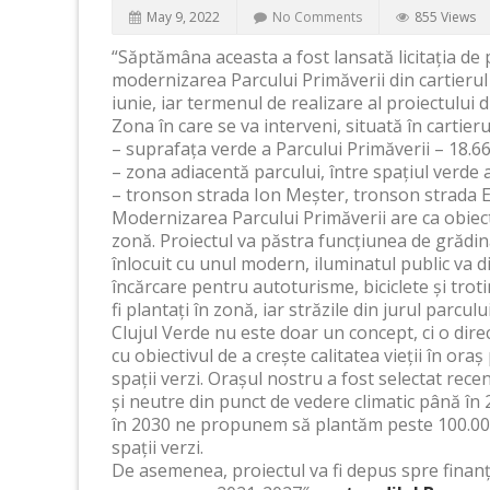
May 9, 2022
No Comments
855 Views
“Săptămâna aceasta a fost lansată licitația de 
modernizarea Parcului Primăverii din cartieru
iunie, iar termenul de realizare al proiectului
Zona în care se va interveni, situată în cartie
– suprafața verde a Parcului Primăverii – 18.
– zona adiacentă parcului, între spațiul verde a
– tronson strada Ion Meșter, tronson strada 
Modernizarea Parcului Primăverii are ca obiectiv 
zonă. Proiectul va păstra funcțiunea de grădină
înlocuit cu unul modern, iluminatul public va d
încărcare pentru autoturisme, biciclete și troti
fi plantați în zonă, iar străzile din jurul parcul
Clujul Verde nu este doar un concept, ci o direc
cu obiectivul de a crește calitatea vieții în o
spații verzi. Orașul nostru a fost selectat rec
și neutre din punct de vedere climatic până în 
în 2030 ne propunem să plantăm peste 100.000
spații verzi.
De asemenea, proiectul va fi depus spre finan