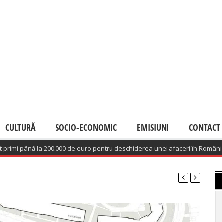
CULTURĂ
SOCIO-ECONOMIC
EMISIUNI
CONTACT
până la 200.000 de euro pentru deschiderea unei afaceri în România
(Augus