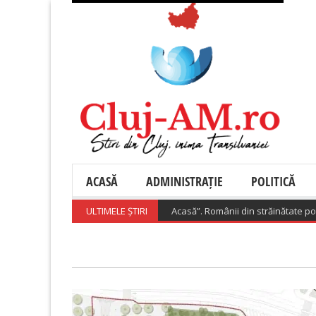
ACASĂ
ADMINISTRAȚIE
POLITICĂ
lansează „Diaspora Investește Acasă”. Românii din străinătate pot primi 
ULTIMELE ȘTIRI