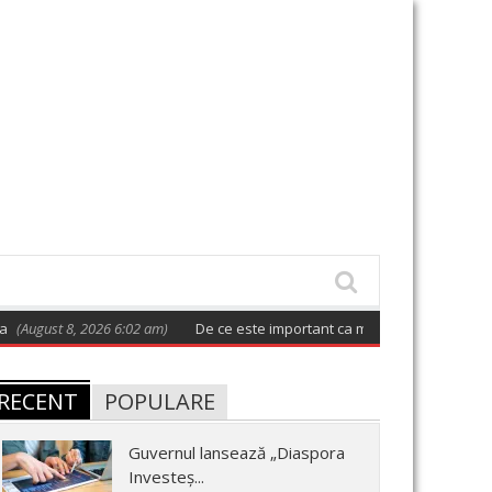
t 8, 2026 6:02 am)
De ce este important ca măcar o dată la două zile să 
RECENT
POPULARE
Guvernul lansează „Diaspora
Investeș...