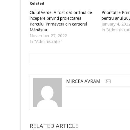
Related
Clujul Verde: A fost dat ordinul de
Prioritățile Pr
începere privind proiectarea
pentru anul 20
Parcului Primăverii din cartierul
January 4, 202
Mănăștur.
In "Administraț
November 27, 2022
In "Administrație"
MIRCEA AVRAM
RELATED ARTICLE