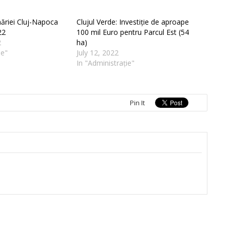
imăriei Cluj-Napoca
Clujul Verde: Investiție de aproape
22
100 mil Euro pentru Parcul Est (54
2
ha)
ie"
July 12, 2022
In "Administrație"
Pin It