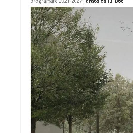
programare 2021-2027″.
arata edilul Boc