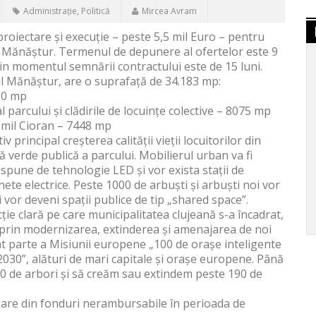
Administrație
,
Politică
Mircea Avram
proiectare și execuție – peste 5,5 mil Euro – pentru
l Mănăștur. Termenul de depunere al ofertelor este 9
 din momentul semnării contractului este de 15 luni.
rul Mănăștur, are o suprafață de 34.183 mp:
660 mp
l parcului și clădirile de locuințe colective – 8075 mp
Emil Cioran – 7448 mp
principal creșterea calității vieții locuitorilor din
 verde publică a parcului. Mobilierul urban va fi
ispune de tehnologie LED și vor exista stații de
nete electrice. Peste 1000 de arbuști și arbuști noi vor
ui vor deveni spații publice de tip „shared space”.
ție clară pe care municipalitatea clujeană s-a încadrat,
raș prin modernizarea, extinderea și amenajarea de noi
ent parte a Misiunii europene „100 de orașe inteligente
2030”, alături de mari capitale și orașe europene. Până
 de arbori și să creăm sau extindem peste 190 de
țare din fonduri nerambursabile în perioada de