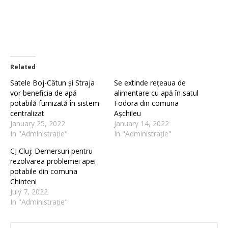
Related
Satele Boj-Cătun și Straja
Se extinde rețeaua de
vor beneficia de apă
alimentare cu apă în satul
potabilă furnizată în sistem
Fodora din comuna
centralizat
Așchileu
January 25, 2022
January 14, 2022
In "Administrație"
In "Administrație"
CJ Cluj: Demersuri pentru
rezolvarea problemei apei
potabile din comuna
Chinteni
July 7, 2022
In "Administrație"