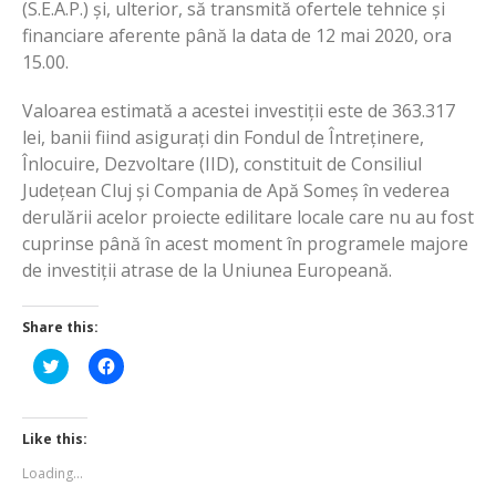
(S.E.A.P.) și, ulterior, să transmită ofertele tehnice și
financiare aferente până la data de 12 mai 2020, ora
15.00.
Valoarea estimată a acestei investiții este de 363.317
lei, banii fiind asigurați din Fondul de Întreținere,
Înlocuire, Dezvoltare (IID), constituit de Consiliul
Județean Cluj și Compania de Apă Someș în vederea
derulării acelor proiecte edilitare locale care nu au fost
cuprinse până în acest moment în programele majore
de investiții atrase de la Uniunea Europeană.
Share this:
Click
Click
to
to
share
share
on
on
Twitter
Facebook
(Opens
(Opens
Like this:
in
in
new
new
Loading...
window)
window)