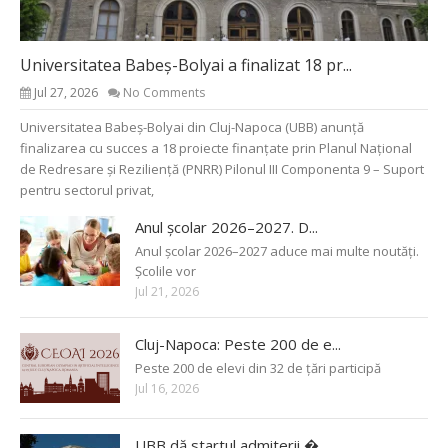
Universitatea Babeș-Bolyai a finalizat 18 pr...
Jul 27, 2026
No Comments
Universitatea Babeș-Bolyai din Cluj-Napoca (UBB) anunță
finalizarea cu succes a 18 proiecte finanțate prin Planul Național
de Redresare și Reziliență (PNRR) Pilonul III Componenta 9 – Suport
pentru sectorul privat,
Anul școlar 2026–2027. D...
Anul școlar 2026–2027 aduce mai multe noutăți.
Școlile vor
Jul 21, 2026
Cluj-Napoca: Peste 200 de e...
Peste 200 de elevi din 32 de țări participă
Jul 16, 2026
UBB dă startul admiterii �...