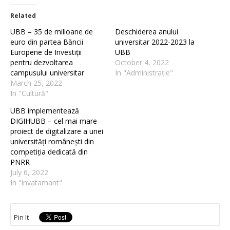
Related
UBB – 35 de milioane de
Deschiderea anului
euro din partea Băncii
universitar 2022-2023 la
Europene de Investiții
UBB
pentru dezvoltarea
October 4, 2022
campusului universitar
In "Administrație"
March 25, 2022
In "Cultură"
UBB implementează
DIGIHUBB – cel mai mare
proiect de digitalizare a unei
universități românești din
competiția dedicată din
PNRR
July 6, 2022
In "invatamant"
Pin It