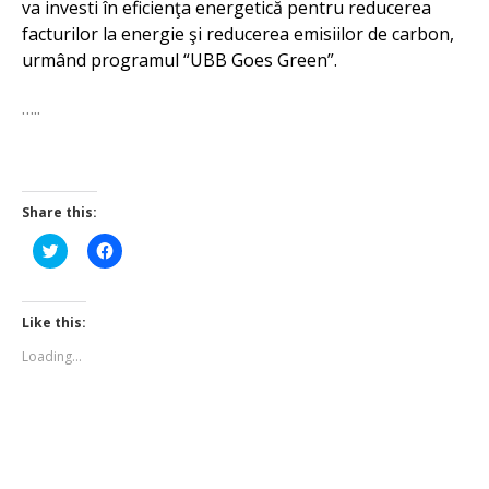
va investi în eficienţa energetică pentru reducerea
facturilor la energie şi reducerea emisiilor de carbon,
urmând programul “UBB Goes Green”.
…..
Share this:
Click
Click
to
to
share
share
on
on
Twitter
Facebook
(Opens
(Opens
Like this:
in
in
new
new
Loading...
window)
window)