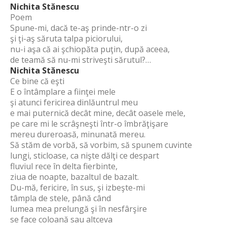
Nichita Stănescu
Poem
Spune-mi, dacă te-aş prinde-ntr-o zi
şi ţi-aş săruta talpa piciorului,
nu-i aşa că ai şchiopăta puţin, după aceea,
de teamă să nu-mi striveşti sărutul?…
Nichita Stănescu
Ce bine că eşti
E o întâmplare a fiinţei mele
şi atunci fericirea dinlăuntrul meu
e mai puternică decât mine, decât oasele mele,
pe care mi le scrâşneşti într-o îmbrăţişare
mereu dureroasă, minunată mereu.
Să stăm de vorbă, să vorbim, să spunem cuvinte
lungi, sticloase, ca nişte dălţi ce despart
fluviul rece în delta fierbinte,
ziua de noapte, bazaltul de bazalt.
Du-mă, fericire, în sus, şi izbeşte-mi
tâmpla de stele, până când
lumea mea prelungă şi în nesfârşire
se face coloană sau altceva