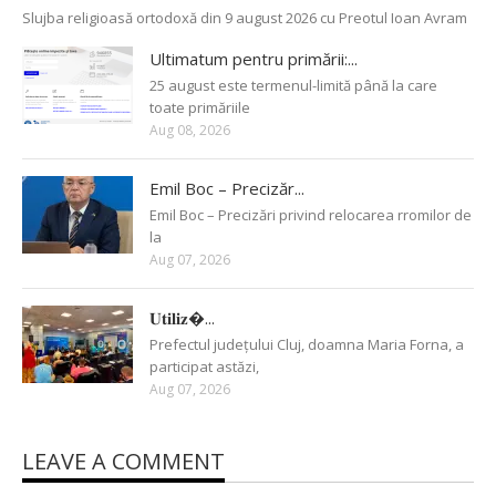
Slujba religioasă ortodoxă din 9 august 2026 cu Preotul Ioan Avram
Ultimatum pentru primării:...
25 august este termenul-limită până la care
toate primăriile
Aug 08, 2026
Emil Boc – Precizăr...
Emil Boc – Precizări privind relocarea rromilor de
la
Aug 07, 2026
𝐔𝐭𝐢𝐥𝐢𝐳�...
Prefectul județului Cluj, doamna Maria Forna, a
participat astăzi,
Aug 07, 2026
LEAVE A COMMENT