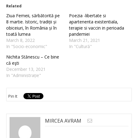
Related
Ziua Femeii, sărbătorită pe
Poezia -libertate si
8 martie. Istoric, tradiții și
apartenenta existentiala,
obiceiuri, în România și în
terapie si vaccin in perioada
toată lumea
pandemiei
March 8, 2022
March 21, 2021
In "Socio-economic"
In "Cultură"
Nichita Stănescu – Ce bine
că eşti
December 13, 2021
In "Administrație"
Pin It
MIRCEA AVRAM