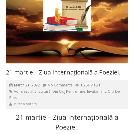
21 martie – Ziua Internațională a Poeziei.
March 21, 2022
No Comments
1,281 Views
Administrație
,
Cultură
,
Din Cluj Pentru Tine
,
Invatamant
,
Ora De
Poezie
Mircea Avram
21 martie – Ziua Internațională a
Poeziei.