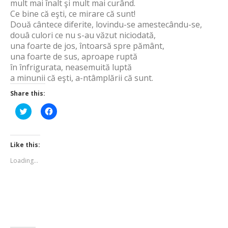
mult mai înalt şi mult mai curând.
Ce bine că eşti, ce mirare că sunt!
Două cântece diferite, lovindu-se amestecându-se,
douâ culori ce nu s-au văzut niciodată,
una foarte de jos, întoarsă spre pământ,
una foarte de sus, aproape ruptă
în înfrigurata, neasemuită luptă
a minunii că eşti, a-ntâmplării că sunt.
Share this:
Click
Click
to
to
share
share
on
on
Twitter
Facebook
(Opens
(Opens
Like this:
in
in
new
new
Loading...
window)
window)