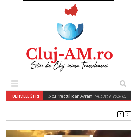
todoxă din 9 august 2026 cu Preotul Ioan Avram
ULTIMELE ȘTIRI
(August 9, 2026 6:28 am)