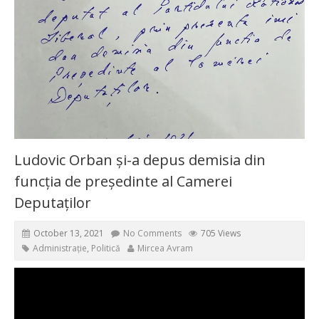
Ludovic Orban și-a depus demisia din
funcția de președinte al Camerei
Deputaților
October 13, 2021
No Comments
705 Views
Administrație
,
Politică
Mircea Avram