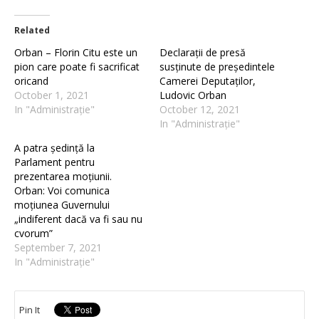
Related
Orban – Florin Citu este un
Declarații de presă
pion care poate fi sacrificat
susținute de președintele
oricand
Camerei Deputaților,
October 1, 2021
Ludovic Orban
In "Administrație"
October 12, 2021
In "Administrație"
A patra ședință la
Parlament pentru
prezentarea moțiunii.
Orban: Voi comunica
moțiunea Guvernului
„indiferent dacă va fi sau nu
cvorum”
September 7, 2021
In "Administrație"
Pin It