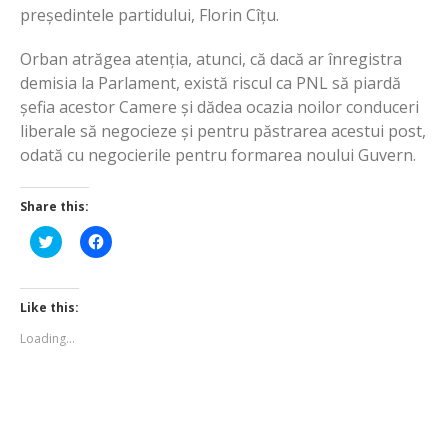
președintele partidului, Florin Cîțu.
Orban atrăgea atenția, atunci, că dacă ar înregistra
demisia la Parlament, există riscul ca PNL să piardă
șefia acestor Camere și dădea ocazia noilor conduceri
liberale să negocieze și pentru păstrarea acestui post,
odată cu negocierile pentru formarea noului Guvern.
Share this:
Click
Click
to
to
share
share
on
on
Twitter
Facebook
(Opens
(Opens
Like this:
in
in
new
new
Loading...
window)
window)