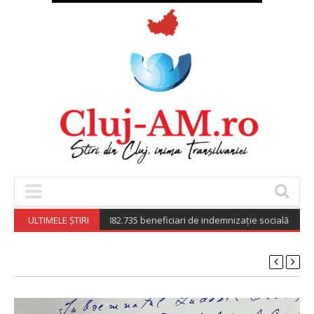
nsii Publice (CNPP): 882.735 beneficiari de indemnizație socială pentru pen
ULTIMELE ȘTIRI