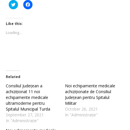
Click
Click
to
to
share
share
on
on
Twitter
Facebook
(Opens
(Opens
Like this:
in
in
new
new
Loading...
window)
window)
Related
Consiliul Județean a
Noi echipamente medicale
achiziționat 11 noi
achiziționate de Consiliul
echipamente medicale
Județean pentru Spitalul
ultramoderne pentru
Militar
Spitalul Municipal Turda
October 26, 2021
September 27, 2021
In "Administrație"
In "Administrație"