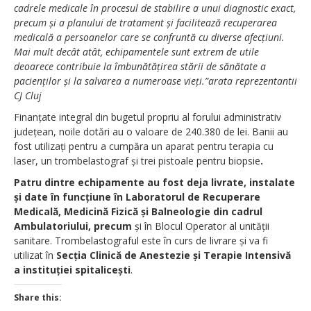
cadrele medicale în procesul de stabilire a unui diagnostic exact,
precum și a planului de tratament și facilitează recuperarea
medicală a persoanelor care se confruntă cu diverse afecțiuni.
Mai mult decât atât, echipamentele sunt extrem de utile
deoarece contribuie la îmbunătățirea stării de sănătate a
pacienților și la salvarea a numeroase vieți.”arata reprezentantii
CJ Cluj
Finanțate integral din bugetul propriu al forului administrativ
județean, noile dotări au o valoare de 240.380 de lei. Banii au
fost utilizați pentru a cumpăra un aparat pentru terapia cu
laser, un trombelastograf și trei pistoale pentru biopsie
.
Patru dintre echipamente au fost deja livrate, instalate
și date în funcțiune în Laboratorul de Recuperare
Medicală, Medicină Fizică și Balneologie din cadrul
Ambulatoriului, precum
și în Blocul Operator al unității
sanitare. Trombelastograful este în curs de livrare și va fi
utilizat în
Secția Clinică de Anestezie și Terapie Intensivă
a instituției spitalicești
.
Share this: