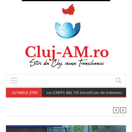
tionala de Pensii Publice (CNPP): 882.735 beneficiari de indemnizație socia
ULTIMELE ȘTIRI