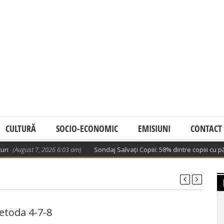
CULTURĂ
SOCIO-ECONOMIC
EMISIUNI
CONTACT
(August 7, 2026 6:03 am)
Sondaj Salvați Copiii: 58% dintre copiii cu părinț
metoda 4-7-8