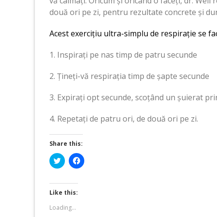
vă calmați. Oricum și oricând o faceți, dr. Weil
două ori pe zi, pentru rezultate concrete și dur
Acest exercițiu ultra-simplu de respirație se fac
1. Inspirați pe nas timp de patru secunde
2. Țineți-vă respirația timp de șapte secunde
3. Expirați opt secunde, scoțând un șuierat pr
4. Repetați de patru ori, de două ori pe zi.
Share this:
Click
Click
to
to
share
share
on
on
Twitter
Facebook
(Opens
(Opens
Like this:
in
in
new
new
Loading...
window)
window)