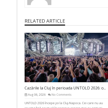
RELATED ARTICLE
Cazările la Cluj în perioada UNTOLD 2026: o...
Aug 06, 2026
No Comments
UNTOLD 2026 începe joi la Cluj-Napoca. Cei care nu au
reușit până acum să își rezerve cazare mai au opțiuni.