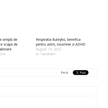
a simplă de
Respiratia Buteyko, benefica
 te scapă de
pentru astm, insomnie si ADHD
balonare
August 14, 2022
024
In "sanatate"
Pin It