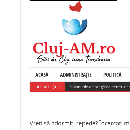
ACASĂ
ADMINISTRAȚIE
POLITICĂ
l a adoptat o hotărâre care aprobă planurile de pregătire pentru riscuri
ULTIMELE ȘTIRI
Vreți să adormiți repede? Încercați 