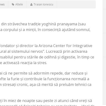
iews
Altele
Traian Ionescu
ă din străvechea tradiție yoghină pranayama (sau
a corpului și a minții, în consecință ajutând somnul,
ndator și director la Arizona Center for Integrative
ural al sistemului nervos”. Lucrează prin activarea
abilul pentru stările de odihnă și digestie, în timp ce
 activează reacția la stres.
ai că ne permite să adormim repede, dar reduce și
ofte la furie și contribuie la funcționarea normală a
m stresați cronic, așa că merită să preluăm tehnici ca
ziți în miez de noapte sau peste zi atunci când vreți să