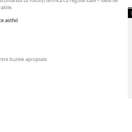
 recomandă să folosiți tehnica cu regularitate – ideal de
abile.
e astfel:
intre buzele apropiate