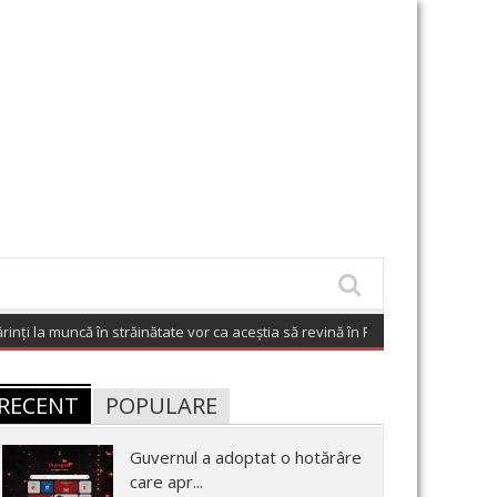
i la muncă în străinătate vor ca aceștia să revină în România
(August 7, 2026
RECENT
POPULARE
Guvernul a adoptat o hotărâre
care apr...