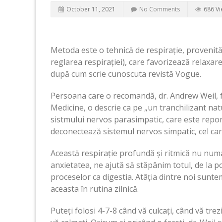
October 11, 2021
No Comments
686 V
Metoda este o tehnică de respirație, provenit
reglarea respirației), care favorizează relaxare
după cum scrie cunoscuta revistă Vogue.
Persoana care o recomandă, dr. Andrew Weil, fo
Medicine, o descrie ca pe „un tranchilizant nat
sistmului nervos parasimpatic, care este repons
deconectează sistemul nervos simpatic, cel care
Această respirație profundă și ritmică nu num
anxietatea, ne ajută să stăpânim totul, de la p
proceselor ca digestia. Atâția dintre noi sunte
aceasta în rutina zilnică.
Puteți folosi 4-7-8 când vă culcați, când vă tre