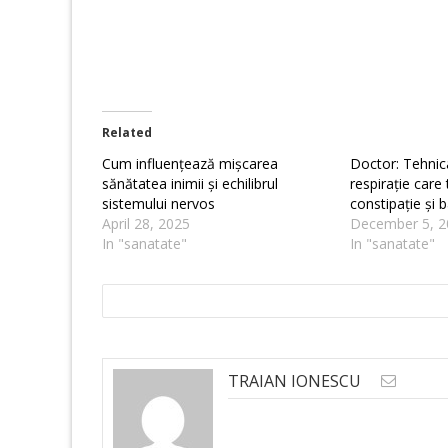
Related
Cum influențează mișcarea
Doctor: Tehnic
sănătatea inimii și echilibrul
respirație care
sistemului nervos
constipație și 
April 28, 2025
December 5, 2
In "sanatate"
In "sanatate"
TRAIAN IONESCU