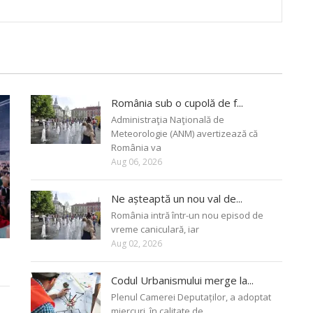
România sub o cupolă de f...
Administraţia Naţională de
Meteorologie (ANM) avertizează că
România va
Aug 06, 2026
Ne așteaptă un nou val de...
România intră într-un nou episod de
vreme caniculară, iar
Aug 02, 2026
Codul Urbanismului merge la...
Plenul Camerei Deputaților, a adoptat
miercuri, în calitate de