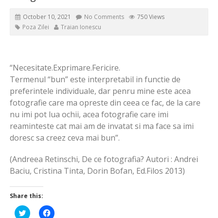
October 10, 2021
No Comments
750 Views
Poza Zilei
Traian Ionescu
“Necesitate.Exprimare.Fericire.
Termenul “bun” este interpretabil in functie de
preferintele individuale, dar penru mine este acea
fotografie care ma opreste din ceea ce fac, de la care
nu imi pot lua ochii, acea fotografie care imi
reaminteste cat mai am de invatat si ma face sa imi
doresc sa creez ceva mai bun”.
(Andreea Retinschi, De ce fotografia? Autori : Andrei
Baciu, Cristina Tinta, Dorin Bofan, Ed.Filos 2013)
Share this:
Click
Click