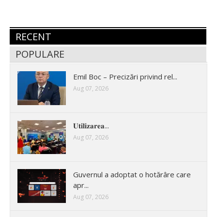
RECENT
POPULARE
Emil Boc – Precizări privind rel...
Aug 07, 2026
𝐔𝐭𝐢𝐥𝐢𝐳𝐚𝐫𝐞𝐚...
Aug 07, 2026
Guvernul a adoptat o hotărâre care
apr...
Aug 07, 2026