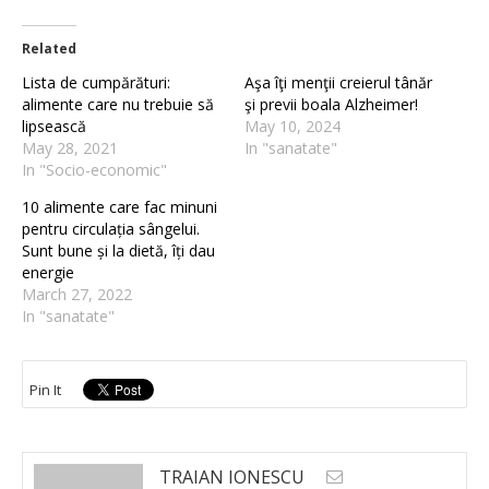
Related
Lista de cumpărături:
Aşa îţi menţii creierul tânăr
alimente care nu trebuie să
şi previi boala Alzheimer!
lipsească
May 10, 2024
May 28, 2021
In "sanatate"
In "Socio-economic"
10 alimente care fac minuni
pentru circulația sângelui.
Sunt bune și la dietă, îți dau
energie
March 27, 2022
In "sanatate"
Pin It
TRAIAN IONESCU