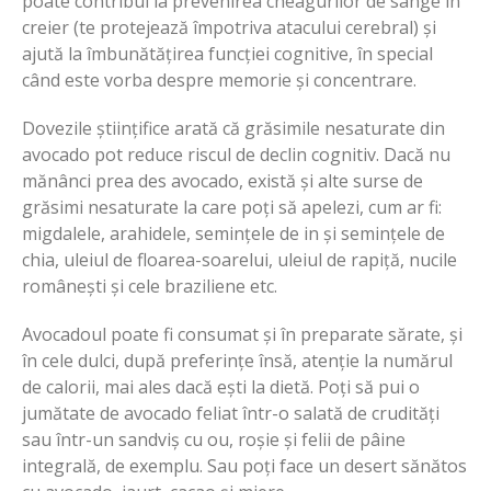
poate contribui la prevenirea cheagurilor de sânge în
creier (te protejează împotriva atacului cerebral) și
ajută la îmbunătățirea funcției cognitive, în special
când este vorba despre memorie și concentrare.
Dovezile științifice arată că grăsimile nesaturate din
avocado pot reduce riscul de declin cognitiv. Dacă nu
mănânci prea des avocado, există și alte surse de
grăsimi nesaturate la care poți să apelezi, cum ar fi:
migdalele, arahidele, semințele de in și semințele de
chia, uleiul de floarea-soarelui, uleiul de rapiță, nucile
românești și cele braziliene etc.
Avocadoul poate fi consumat și în preparate sărate, și
în cele dulci, după preferințe însă, atenție la numărul
de calorii, mai ales dacă ești la dietă. Poți să pui o
jumătate de avocado feliat într-o salată de crudități
sau într-un sandviș cu ou, roșie și felii de pâine
integrală, de exemplu. Sau poți face un desert sănătos