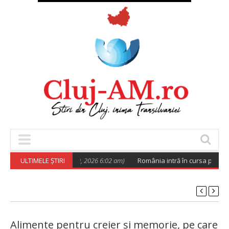
în iunie 2026
ULTIMELE ȘTIRI
(August 9, 2026 6:02 am)
România intră în cursa pentru 6G
Alimente pentru creier și memorie, pe care