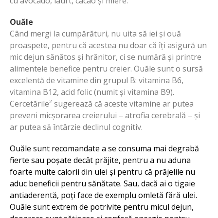
cu avocado, iaurt, cacao și miere.
Ouăle
Când mergi la cumpărături, nu uita să iei și ouă
proaspete, pentru că acestea nu doar că îți asigură un
mic dejun sănătos și hrănitor, ci se numără și printre
alimentele benefice pentru creier. Ouăle sunt o sursă
excelentă de vitamine din grupul B: vitamina B6,
vitamina B12, acid folic (numit și vitamina B9).
Cercetările² sugerează că aceste vitamine ar putea
preveni micșorarea creierului – atrofia cerebrală – și
ar putea să întârzie declinul cognitiv.
Ouăle sunt recomandate a se consuma mai degrabă
fierte sau poșate decât prăjite, pentru a nu aduna
foarte multe calorii din ulei și pentru că prăjelile nu
aduc beneficii pentru sănătate. Sau, dacă ai o tigaie
antiaderentă, poți face de exemplu omletă fără ulei.
Ouăle sunt extrem de potrivite pentru micul dejun,