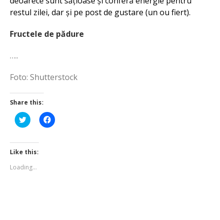
deoarece sunt sățioase și conferă energie pentru
restul zilei, dar și pe post de gustare (un ou fiert).
Fructele de pădure
…..
Foto: Shutterstock
Share this:
Click
Click
to
to
share
share
on
on
Twitter
Facebook
(Opens
(Opens
Like this:
in
in
new
new
Loading...
window)
window)