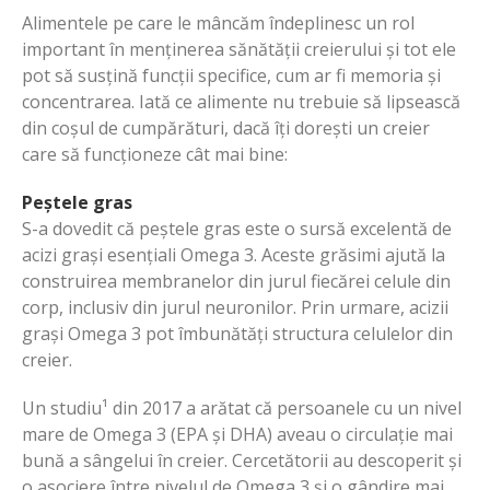
Alimentele pe care le mâncăm îndeplinesc un rol
important în menținerea sănătății creierului și tot ele
pot să susțină funcții specifice, cum ar fi memoria și
concentrarea. Iată ce alimente nu trebuie să lipsească
din coșul de cumpărături, dacă îți dorești un creier
care să funcționeze cât mai bine:
Peștele gras
S-a dovedit că peștele gras este o sursă excelentă de
acizi grași esențiali Omega 3. Aceste grăsimi ajută la
construirea membranelor din jurul fiecărei celule din
corp, inclusiv din jurul neuronilor. Prin urmare, acizii
grași Omega 3 pot îmbunătăți structura celulelor din
creier.
Un studiu¹ din 2017 a arătat că persoanele cu un nivel
mare de Omega 3 (EPA și DHA) aveau o circulație mai
bună a sângelui în creier. Cercetătorii au descoperit și
o asociere între nivelul de Omega 3 și o gândire mai