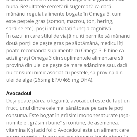
bună. Rezultatele cercetării sugerează că dacă
mănânci regulat alimente bogate în Omega 3, cum
este peștele gras (somon, macrou, ton, hering,
sardine etc.), poși îmbunătăți funcția cognitivă.
În cazul în care stilul de viață nu îți permite să mănânci
două porții de pește gras pe săptămână, medicul îți
poate recomanda suplimente cu Omega 3. E bine ca
acizii grași Omega 3 din suplimentele alimentare să
provină din ulei de pește de mare adâncime sau, dacă
nu consumi nimic asociat cu peștele, să provină din
ulei de alge (265mg EPA/465 mg DHA).
Avocadoul
Deși poate părea o legumă, avocadoul este de fapt un
fruct, unul dintre cele mai sănătoase pe care le poți
consuma. Este bogat în grăsimi mononesaturate (așa-
numitele „grăsimi bune” și conține, de asemenea,
vitamina K și acid folic. Avocadoul este un aliment care