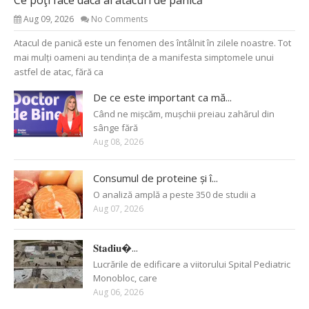
Aug 09, 2026
No Comments
Atacul de panică este un fenomen des întâlnit în zilele noastre. Tot
mai mulți oameni au tendința de a manifesta simptomele unui
astfel de atac, fără ca
De ce este important ca mă...
Când ne mișcăm, mușchii preiau zahărul din
sânge fără
Aug 08, 2026
Consumul de proteine și î...
O analiză amplă a peste 350 de studii a
Aug 07, 2026
𝐒𝐭𝐚𝐝𝐢𝐮�...
Lucrările de edificare a viitorului Spital Pediatric
Monobloc, care
Aug 06, 2026