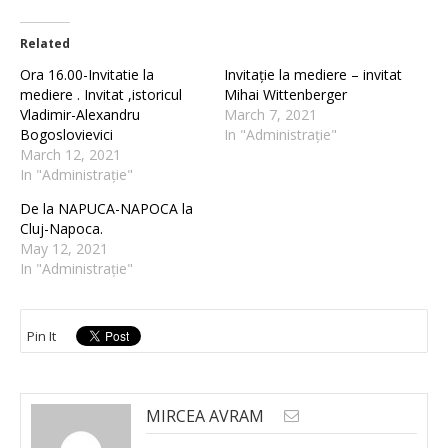
Related
Ora 16.00-Invitatie la
Invitație la mediere – invitat
mediere . Invitat ,istoricul
Mihai Wittenberger
Vladimir-Alexandru
March 7, 2021
Bogoslovievici
In "Administrație"
March 12, 2021
In "Administrație"
De la NAPUCA-NAPOCA la
Cluj-Napoca.
May 12, 2021
In "Administrație"
Pin It
MIRCEA AVRAM