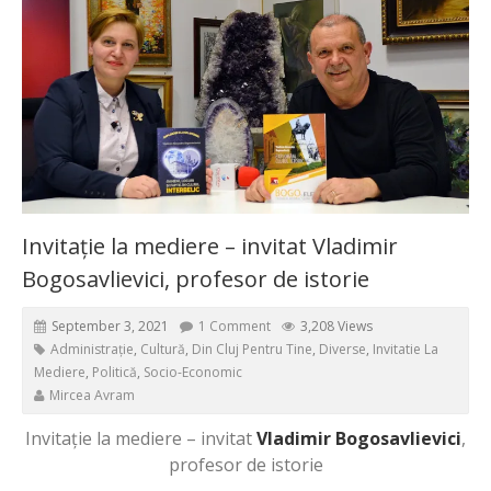
Invitație la mediere – invitat Vladimir
Bogosavlievici, profesor de istorie
September 3, 2021
1 Comment
3,208 Views
Administrație
,
Cultură
,
Din Cluj Pentru Tine
,
Diverse
,
Invitatie La
Mediere
,
Politică
,
Socio-Economic
Mircea Avram
Invitație la mediere – invitat
Vladimir Bogosavlievici
,
profesor de istorie